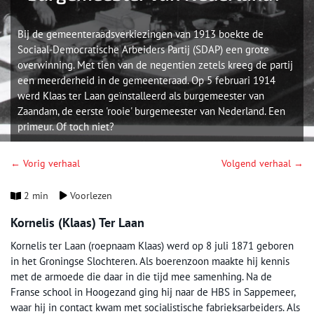
Bij de gemeenteraadsverkiezingen van 1913 boekte de
Sociaal-Democratische Arbeiders Partij (SDAP) een grote
overwinning. Met tien van de negentien zetels kreeg de partij
een meerderheid in de gemeenteraad. Op 5 februari 1914
werd Klaas ter Laan geïnstalleerd als burgemeester van
Zaandam, de eerste 'rooie' burgemeester van Nederland. Een
primeur. Of toch niet?
← Vorig verhaal
Volgend verhaal →
2 min
Voorlezen
Kornelis (Klaas) Ter Laan
Kornelis ter Laan (roepnaam Klaas) werd op 8 juli 1871 geboren
in het Groningse Slochteren. Als boerenzoon maakte hij kennis
met de armoede die daar in die tijd mee samenhing. Na de
Franse school in Hoogezand ging hij naar de HBS in Sappemeer,
waar hij in contact kwam met socialistische fabrieksarbeiders. Als