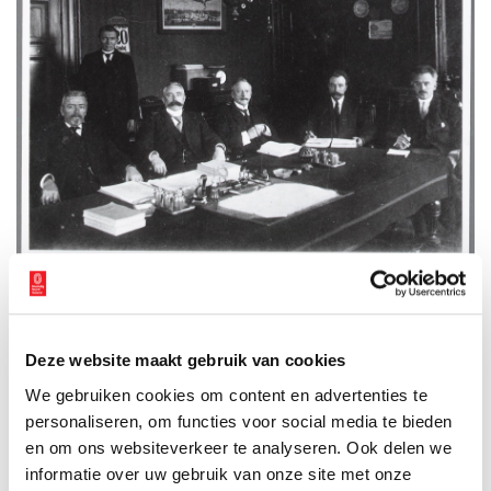
Het gemeentebestuur van Zaandam in het gemeentehuis, 1937. Tweede van links
zittend is burgemeester Kornelis ter Laan. Collectie
Gemeentearchief Zaanstad
.
De eerste rode burgemeester?
Deze website maakt gebruik van cookies
Dat Ter Laan de eerste socialistische burgemeester van
We gebruiken cookies om content en advertenties te
Nederland was, is een hardnekkig misverstand. Die eer viel te
beurt aan Dirk van Eck (1867-1948), die in 1899 werd benoemd
personaliseren, om functies voor social media te bieden
tot burgemeester van de Zuid-Hollandse gemeente
en om ons websiteverkeer te analyseren. Ook delen we
Mijnsheerenland en Westmaas. Van Eck was op dat moment nog
informatie over uw gebruik van onze site met onze