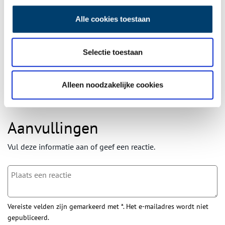
Ontvang de nieuwsbrief
Wilt u op de hoogte blijven van de mooiste verhalen en het
Alle cookies toestaan
laatste erfgoednieuws? Schrijf u dan nu in voor onze
wekelijkse nieuwsbrief!
Selectie toestaan
Alleen noodzakelijke cookies
Bij inschrijving gaat u akkoord met ons
privacybeleid
.
Aanvullingen
Vul deze informatie aan of geef een reactie.
Vereiste velden zijn gemarkeerd met *. Het e-mailadres wordt niet
gepubliceerd.