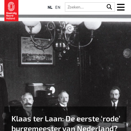
NL
EN
Klaas ter Laan: De eerste ‘rode’
burgemeester van Nederland?