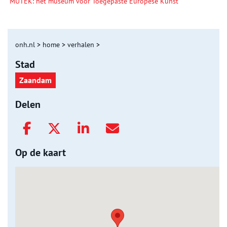
MUTEK: hét museum voor Toegepaste Europese Kunst
onh.nl
>
home
>
verhalen
>
Stad
Zaandam
Delen
Op de kaart