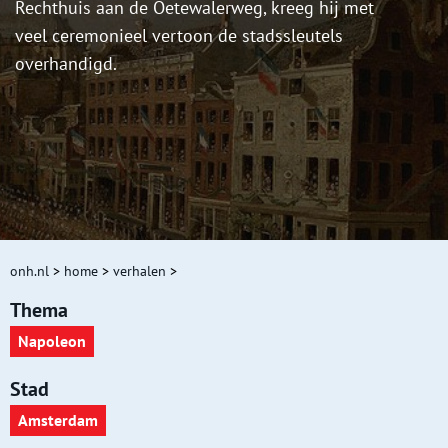
Rechthuis aan de Oetewalerweg, kreeg hij met
veel ceremonieel vertoon de stadssleutels
overhandigd.
onh.nl
>
home
>
verhalen
>
Thema
Napoleon
Stad
Amsterdam