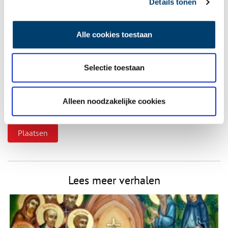
Details tonen
Vereiste velden zijn gemarkeerd met *. Het e-mailadres wordt niet
gepubliceerd.
Alle cookies toestaan
Naam
*
Selectie toestaan
E-mail
*
Alleen noodzakelijke cookies
Vink dit aan als u op de hoogte gehouden wil worden.
Lees meer verhalen