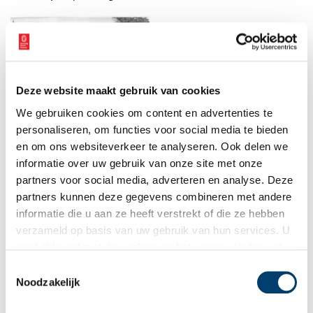
Deze website maakt gebruik van cookies
We gebruiken cookies om content en advertenties te
Instituut Pollatz, Westerhoutpark 14, Haarlem.
personaliseren, om functies voor social media te bieden
en om ons websiteverkeer te analyseren. Ook delen we
De bezettingsjaren
informatie over uw gebruik van onze site met onze
We kennen de namen van 29 kinderen die voor langere of kortere
partners voor social media, adverteren en analyse. Deze
tijd onder Pollatz’ hoede vertoefden. Sommigen hadden
partners kunnen deze gegevens combineren met andere
Nederland al verlaten voordat de Duitsers binnenmarcheerden in
informatie die u aan ze heeft verstrekt of die ze hebben
mei 1940. De bezettingsjaren waren, dat spreekt vanzelf, zeer
verzameld op basis van uw gebruik van hun services. U
moeilijk voor Pollatz en de overgebleven kinderen. Het instituut
gaat akkoord met de cookies en het
privacystatement
kreeg clandestiene steun van enkele Haarlemse politiemensen
als u onze website blijft gebruiken.
en van het verzet. Ondanks alles vielen twee kinderen toch in
Toestemmingsselectie
handen van de Duitsers. Ze kwamen om in de
Noodzakelijk
concentratiekampen. De Duitser Pollatz en zijn gezin gedroegen
zich tijdens de bezetting op een manier waartoe slechts weinig