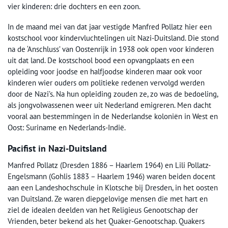
vier kinderen: drie dochters en een zoon.
In de maand mei van dat jaar vestigde Manfred Pollatz hier een
kostschool voor kindervluchtelingen uit Nazi-Duitsland. Die stond
na de ‘Anschluss’ van Oostenrijk in 1938 ook open voor kinderen
uit dat land. De kostschool bood een opvangplaats en een
opleiding voor joodse en halfjoodse kinderen maar ook voor
kinderen wier ouders om politieke redenen vervolgd werden
door de Nazi’s. Na hun opleiding zouden ze, zo was de bedoeling,
als jongvolwassenen weer uit Nederland emigreren. Men dacht
vooral aan bestemmingen in de Nederlandse koloniën in West en
Oost: Suriname en Nederlands-Indië.
Pacifist in Nazi-Duitsland
Manfred Pollatz (Dresden 1886 – Haarlem 1964) en Lili Pollatz-
Engelsmann (Gohlis 1883 – Haarlem 1946) waren beiden docent
aan een Landeshochschule in Klotsche bij Dresden, in het oosten
van Duitsland. Ze waren diepgelovige mensen die met hart en
ziel de idealen deelden van het Religieus Genootschap der
Vrienden, beter bekend als het Quaker-Genootschap. Quakers