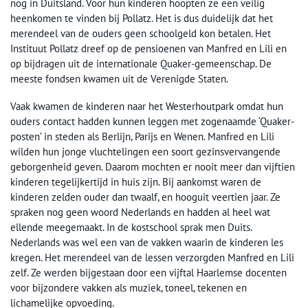
nog in Duitsland. Voor hun kinderen hoopten ze een veilig
heenkomen te vinden bij Pollatz. Het is dus duidelijk dat het
merendeel van de ouders geen schoolgeld kon betalen. Het
Instituut Pollatz dreef op de pensioenen van Manfred en Lili en
op bijdragen uit de internationale Quaker-gemeenschap. De
meeste fondsen kwamen uit de Verenigde Staten.
Vaak kwamen de kinderen naar het Westerhoutpark omdat hun
ouders contact hadden kunnen leggen met zogenaamde ‘Quaker-
posten’ in steden als Berlijn, Parijs en Wenen. Manfred en Lili
wilden hun jonge vluchtelingen een soort gezinsvervangende
geborgenheid geven. Daarom mochten er nooit meer dan vijftien
kinderen tegelijkertijd in huis zijn. Bij aankomst waren de
kinderen zelden ouder dan twaalf, en hooguit veertien jaar. Ze
spraken nog geen woord Nederlands en hadden al heel wat
ellende meegemaakt. In de kostschool sprak men Duits.
Nederlands was wel een van de vakken waarin de kinderen les
kregen. Het merendeel van de lessen verzorgden Manfred en Lili
zelf. Ze werden bijgestaan door een vijftal Haarlemse docenten
voor bijzondere vakken als muziek, toneel, tekenen en
lichamelijke opvoeding.