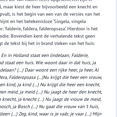
l, maar kiest de heer bijvoorbeeld een knecht en
alt, is het begin van een van de versies van het
hijnt en het betekenisloze ‘Singela, singela
 ‘falderie, faldera, falderopsasa’. Hierdoor is het
die. Bovendien kent de verhalende tekst geen
igt de tekst bij het in brand steken van het huis:
, En in Holland staat een lindelaan; Falderie,
nd staat een huis. Wie woont daar in dat huis, ja
delaan? (…) Daar woont een rijke heer, ja heer, Al
ldera, Falderopsasa (…)Nu krijgt die heer een vrouw,
en kind, ja kind (…) Nu krijgt die heer een knecht,
 een meid, ja meid (…) Nu jaagt de heer den knecht,
n knecht, ja knecht (…) Nu jaagt de vrouw de meid,
bosch, ja Bosch (…) Nu gaat die vrouw van ’t huis,
lleen (…) Zeg, kind, waar is je vaâr, je vaar (…) Mijn