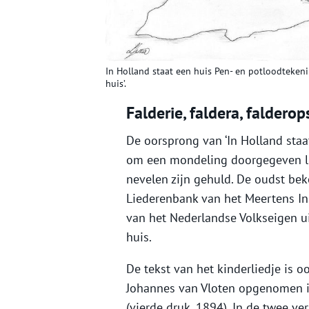
In Holland staat een huis Pen- en potloodtekenin
huis’.
Falderie, faldera, falderop
De oorsprong van ‘In Holland staat
om een mondeling doorgegeven lie
nevelen zijn gehuld. De oudst bek
Liederenbank van het Meertens Ins
van het Nederlandse Volkseigen uit
huis.
De tekst van het kinderliedje is 
Johannes van Vloten opgenomen in
(vierde druk, 1894). In de twee ve