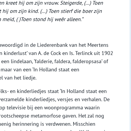
en kreet hij om zijn vrouw. Steigerde, (…) Toen
t hij om zijn kind. (…) Toen stierf die boer zijn
n meid, ( )Toen stond hij weêr alleen.”
genwoordigd in de Liederenbank van het Meertens
n kinderlust’ van A. de Cock en Is. Terlinck uit 1902
een lindelaan, ‘falderie, faldera, falderopsasa’ of
 maar van een ‘In Holland staat een
l van het liedje.
s- en kinderliedjes staat ‘In Holland staat een
verzamelde kinderliedjes, versjes en verhalen. De
k op televisie bij een woonprogramma waarin
rootscheepse metamorfose gaven. Het zal nog
 menig herinnering is verdwenen. Misschien