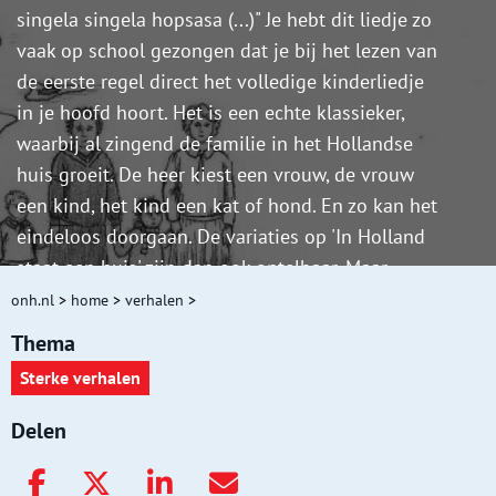
singela singela hopsasa (...)" Je hebt dit liedje zo
vaak op school gezongen dat je bij het lezen van
de eerste regel direct het volledige kinderliedje
in je hoofd hoort. Het is een echte klassieker,
waarbij al zingend de familie in het Hollandse
huis groeit. De heer kiest een vrouw, de vrouw
een kind, het kind een kat of hond. En zo kan het
eindeloos doorgaan. De variaties op 'In Holland
staat een huis' zijn dan ook ontelbaar. Maar
welke versie is het oudste?
onh.nl
>
home
>
verhalen
>
Thema
Sterke verhalen
Delen