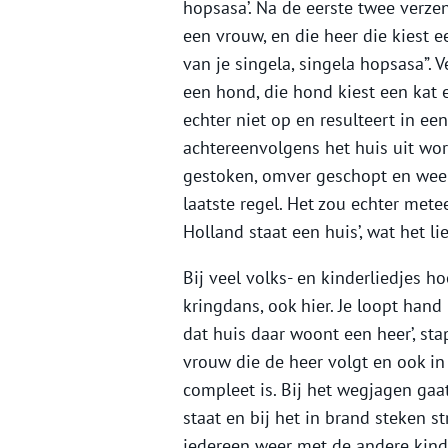
hopsasa’. Na de eerste twee verzen
een vrouw, en die heer die kiest ee
van je singela, singela hopsasa”. 
een hond, die hond kiest een kat e
echter niet op en resulteert in ee
achtereenvolgens het huis uit wor
gestoken, omver geschopt en weer 
laatste regel. Het zou echter met
Holland staat een huis’, wat het l
Bij veel volks- en kinderliedjes h
kringdans, ook hier. Je loopt hand 
dat huis daar woont een heer’, st
vrouw die de heer volgt en ook in 
compleet is. Bij het wegjagen gaa
staat en bij het in brand steken s
iedereen weer met de andere kind