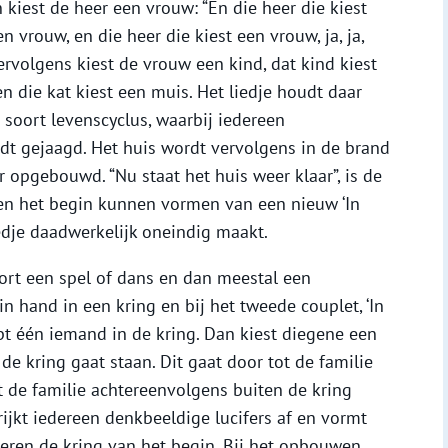
 kiest de heer een vrouw: “En die heer die kiest
n vrouw, en die heer die kiest een vrouw, ja, ja,
Vervolgens kiest de vrouw een kind, dat kind kiest
n die kat kiest een muis. Het liedje houdt daar
n soort levenscyclus, waarbij iedereen
dt gejaagd. Het huis wordt vervolgens in de brand
opgebouwd. “Nu staat het huis weer klaar”, is de
een het begin kunnen vormen van een nieuw ‘In
iedje daadwerkelijk oneindig maakt.
oort een spel of dans en dan meestal een
in hand in een kring en bij het tweede couplet, ‘In
apt één iemand in de kring. Dan kiest diegene een
de kring gaat staan. Dit gaat door tot de familie
t de familie achtereenvolgens buiten de kring
trijkt iedereen denkbeeldige lucifers af en vormt
eren de kring van het begin. Bij het opbouwen