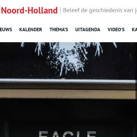
 Noord-Holland
Beleef de geschiedenis van 
IEUWS
KALENDER
THEMA’S
UITAGENDA
VIDEO’S
K