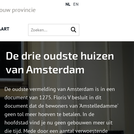
NL
EN
jouw provincie
AART
De drie oudste huizen
van Amsterdam
De oudste vermelding van Amsterdam is in een
document van 1275. Floris V besluit in dit
document dat de bewoners van 'Amstelledamme'
geen tol meer hoeven te betalen. In de
hoofdstad vind je nu geen gebouwen meer uit
die tijd. Mede door een aantal verwoestende