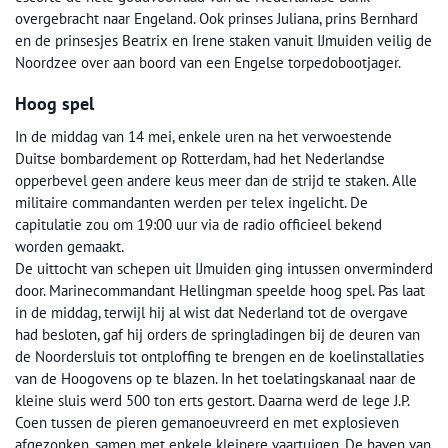
overgebracht naar Engeland. Ook prinses Juliana, prins Bernhard
en de prinsesjes Beatrix en Irene staken vanuit IJmuiden veilig de
Noordzee over aan boord van een Engelse torpedobootjager.
Hoog spel
In de middag van 14 mei, enkele uren na het verwoestende
Duitse bombardement op Rotterdam, had het Nederlandse
opperbevel geen andere keus meer dan de strijd te staken. Alle
militaire commandanten werden per telex ingelicht. De
capitulatie zou om 19:00 uur via de radio officieel bekend
worden gemaakt.
De uittocht van schepen uit IJmuiden ging intussen onverminderd
door. Marinecommandant Hellingman speelde hoog spel. Pas laat
in de middag, terwijl hij al wist dat Nederland tot de overgave
had besloten, gaf hij orders de springladingen bij de deuren van
de Noordersluis tot ontploffing te brengen en de koelinstallaties
van de Hoogovens op te blazen. In het toelatingskanaal naar de
kleine sluis werd 500 ton erts gestort. Daarna werd de lege J.P.
Coen tussen de pieren gemanoeuvreerd en met explosieven
afgezonken, samen met enkele kleinere vaartuigen. De haven van