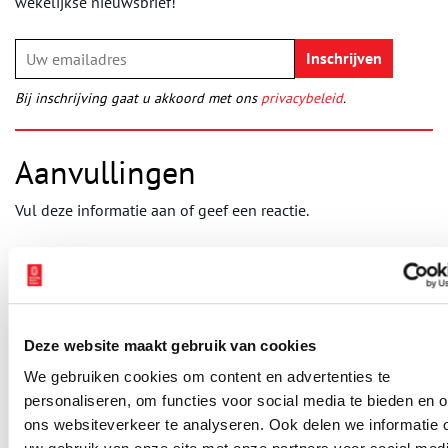
wekelijkse nieuwsbrief!
Bij inschrijving gaat u akkoord met ons
privacybeleid
.
Aanvullingen
Vul deze informatie aan of geef een reactie.
2 reacties
jacob van der zwaag
schreef:
21/01/2022 om 16:25
volgens mij staat op de foto geen duitse militair maar een
Deze website maakt gebruik van cookies
politieagent!
We gebruiken cookies om content en advertenties te
Reply
personaliseren, om functies voor social media te bieden en 
Evert van Ginkel
schreef:
ons websiteverkeer te analyseren. Ook delen we informatie 
05/07/2022 om 15:17