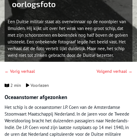
oorlogsfoto
Een Duitse militair staat als overwinnaar op de noordpier van
IJmuiden. Hij kijkt uit over het wrak van een groot schip, dat
met zijn schoorstenen en bovendek nog half boven de golven
uitsteekt. Een onbekende fotograaf legde het beeld vast. Het
verhaal dat de foto vertelt lijkt duidelijk. Maar nee, het schip
werd niet tot zinken gebracht door de Duitse bezetter.
← Vorig verhaal
Volgend verhaal →
2 min
Voorlezen
Oceaanstomer afgezonken
Het schip is de oceaanstomer J.P. Coen van de Amsterdamse
Stoomvaart Maatschappij Nederland. In de jaren voor de Tweede
Wereldoorlog bracht het duizenden passagiers naar Nederlands-
Indië. De J.P. Coen vond zijn laatste rustplaats op 14 mei 1940, in
de uren dat Nederland capituleerde voor de Duitse militaire