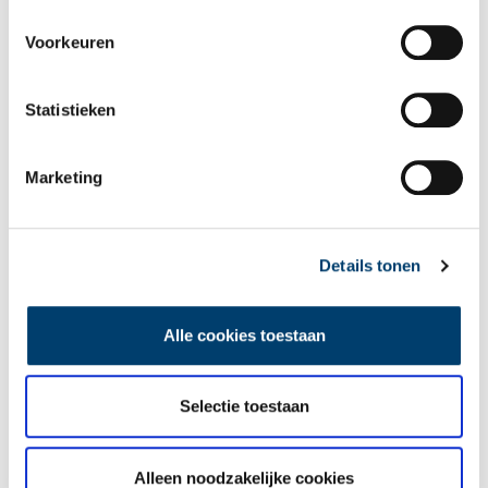
Voorkeuren
Vereiste velden zijn gemarkeerd met *. Het e-mailadres wordt niet
gepubliceerd.
Statistieken
Naam
*
Marketing
E-mail
*
Details tonen
Vink dit aan als u op de hoogte gehouden wil worden.
Alle cookies toestaan
Selectie toestaan
Lees meer verhalen
Alleen noodzakelijke cookies