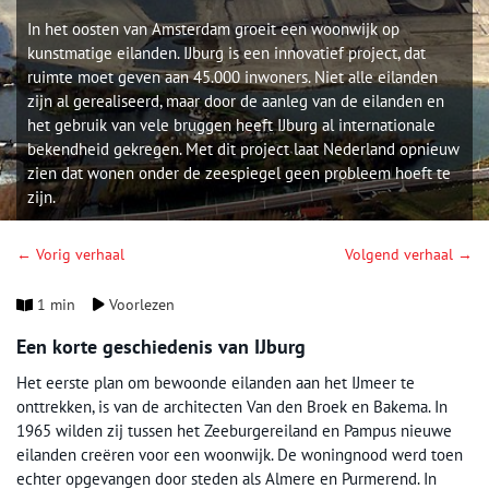
In het oosten van Amsterdam groeit een woonwijk op
kunstmatige eilanden. IJburg is een innovatief project, dat
ruimte moet geven aan 45.000 inwoners. Niet alle eilanden
zijn al gerealiseerd, maar door de aanleg van de eilanden en
het gebruik van vele bruggen heeft IJburg al internationale
bekendheid gekregen. Met dit project laat Nederland opnieuw
zien dat wonen onder de zeespiegel geen probleem hoeft te
zijn.
← Vorig verhaal
Volgend verhaal →
1 min
Voorlezen
Een korte geschiedenis van IJburg
Het eerste plan om bewoonde eilanden aan het IJmeer te
onttrekken, is van de architecten Van den Broek en Bakema. In
1965 wilden zij tussen het Zeeburgereiland en Pampus nieuwe
eilanden creëren voor een woonwijk. De woningnood werd toen
echter opgevangen door steden als Almere en Purmerend. In