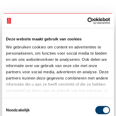
Ontvang de nieuwsbrief
Wilt u op de hoogte blijven van de mooiste verhalen en het
laatste erfgoednieuws? Schrijf u dan nu in voor onze
Deze website maakt gebruik van cookies
wekelijkse nieuwsbrief!
We gebruiken cookies om content en advertenties te
personaliseren, om functies voor social media te bieden
en om ons websiteverkeer te analyseren. Ook delen we
informatie over uw gebruik van onze site met onze
Bij inschrijving gaat u akkoord met ons
privacybeleid
.
partners voor social media, adverteren en analyse. Deze
partners kunnen deze gegevens combineren met andere
informatie die u aan ze heeft verstrekt of die ze hebben
Aanvullingen
verzameld op basis van uw gebruik van hun services. U
gaat akkoord met de cookies en het
privacystatement
Vul deze informatie aan of geef een reactie.
als u onze website blijft gebruiken.
Toestemmingsselectie
Noodzakelijk