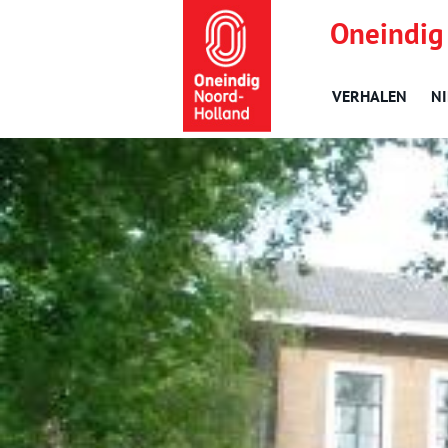
Oneindig
VERHALEN
N