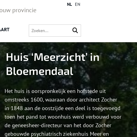
NL
EN
jouw provincie
AART
Huis ‘Meerzicht’ in
Bloemendaal
Het huis is oorspronkelijk een hofstede uit
omstreeks 1600, waaraan door architect Zocher
in 1848 aan de oostzijde een deel is toegevoegd
toen het pand tot woonhuis werd verbouwd voor
de geneesheer-directeur van het door Zocher
gebouwde psychiatrisch ziekenhuis Meer en