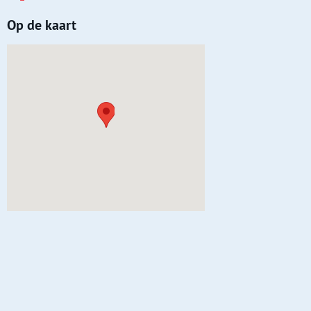
vormgeving met toepassing van pilasters,
Op de kaart
kroonlijsten en brede deur- en
vensteromlijstingen.