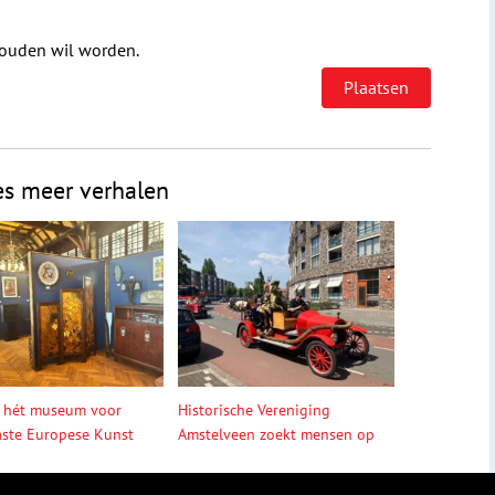
houden wil worden.
es meer verhalen
 hét museum voor
Historische Vereniging
ste Europese Kunst
Amstelveen zoekt mensen op