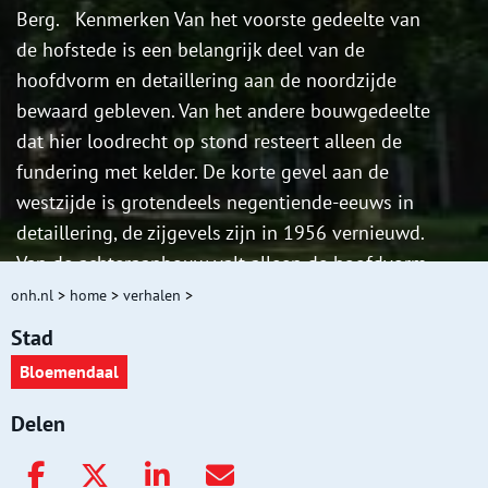
Berg. Kenmerken Van het voorste gedeelte van
de hofstede is een belangrijk deel van de
hoofdvorm en detaillering aan de noordzijde
bewaard gebleven. Van het andere bouwgedeelte
dat hier loodrecht op stond resteert alleen de
fundering met kelder. De korte gevel aan de
westzijde is grotendeels negentiende-eeuws in
detaillering, de zijgevels zijn in 1956 vernieuwd.
Van de achteraanbouw valt alleen de hoofdvorm
met fundering en kelder onder de bescherming,
onh.nl
>
home
>
verhalen
>
evenals de detaillering van de westgevel die
Stad
mogelijk uit dezelfde tijd stamt als de aanbouw
Bloemendaal
van Zocher. De voorgevel verkeert nog
grotendeels in oorspronkelijke staat en komt in
Delen
detaillering overeen met het hoofdgebouw, gelet
onder meer op de symmetrische, classicistische