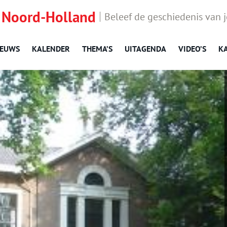
 Noord-Holland
Beleef de geschiedenis van 
IEUWS
KALENDER
THEMA’S
UITAGENDA
VIDEO’S
K