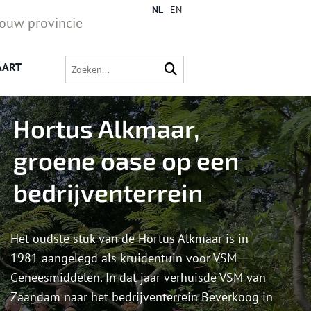
NL
EN
jouw provincie
AART
Hortus Alkmaar,
groene oase op een
bedrijventerrein
Het oudste stuk van de Hortus Alkmaar is in
1981 aangelegd als kruidentuin voor VSM
Geneesmiddelen. In dat jaar verhuisde VSM van
Zaandam naar het bedrijventerrein Beverkoog in