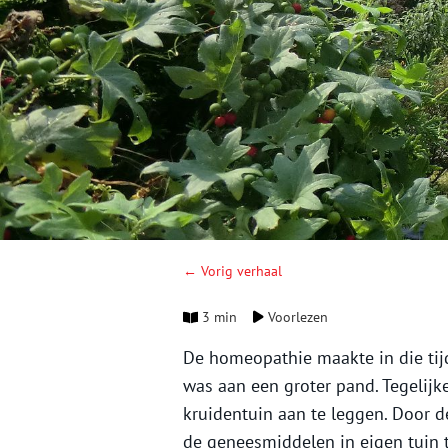
← Vorig verhaal
3 min
Voorlezen
De homeopathie maakte in die tij
was aan een groter pand. Tegelij
kruidentuin aan te leggen. Door 
de geneesmiddelen in eigen tuin t