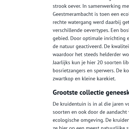
strook oever. In samenwerking m
Geestmerambacht is toen een ecolo
rechte watergang werd daarbij ge
verschillende oevertypes. Een bos
gebied. Door optimale inrichting
de natuur geactiveerd. De kwalitei
waardoor het steeds helderder wor
Jaarlijks kun je hier 20 soorten l
bosrietzangers en sperwers. De ko
zwartkop en kleine karekiet.
Grootste collectie genees
De kruidentuin is in al die jare
soorten en ook door de aandacht v
ecologische omgeving. De kruide
ze hier op een meest natuurlijke s