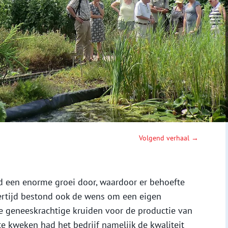
Volgend verhaal →
d een enorme groei door, waardoor er behoefte
kertijd bestond ook de wens om een eigen
de geneeskrachtige kruiden voor de productie van
e kweken had het bedrijf namelijk de kwaliteit