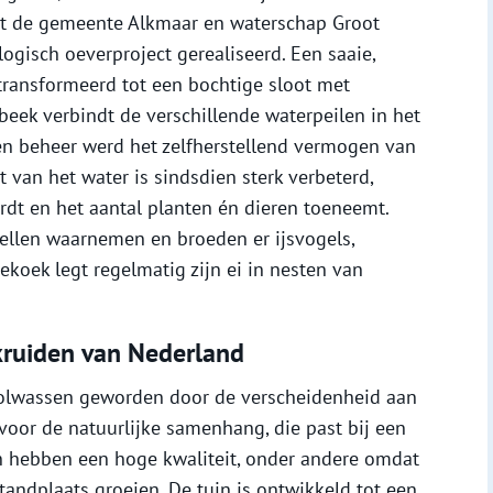
et de gemeente Alkmaar en waterschap Groot
gisch oeverproject gerealiseerd. Een saaie,
transformeerd tot een bochtige sloot met
beek verbindt de verschillende waterpeilen in het
 en beheer werd het zelfherstellend vermogen van
t van het water is sindsdien sterk verbeterd,
dt en het aantal planten én dieren toeneemt.
ibellen waarnemen en broeden er ijsvogels,
ekoek legt regelmatig zijn ei in nesten van
kruiden van Nederland
n volwassen geworden door de verscheidenheid aan
oor de natuurlijke samenhang, die past bij een
n hebben een hoge kwaliteit, onder andere omdat
tandplaats groeien. De tuin is ontwikkeld tot een