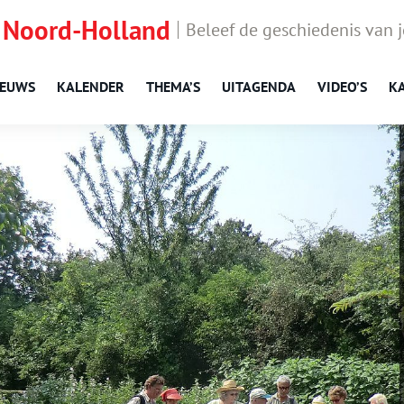
 Noord-Holland
Beleef de geschiedenis van 
IEUWS
KALENDER
THEMA’S
UITAGENDA
VIDEO’S
K