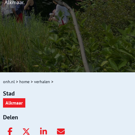
Alkmaar.
onh.nl
>
home
>
verhalen
>
Stad
Alkmaar
Delen