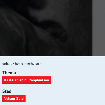
onh.nl
>
home
>
verhalen
>
Thema
Kastelen en buitenplaatsen
Stad
Velsen-Zuid