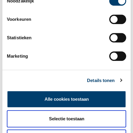
Noodzakelijk
Publicatiedatum: 30/04/2012
Voorkeuren
Statistieken
Ontvang de nieuwsbrief
Wilt u op de hoogte blijven van de mooiste verhalen en het
Marketing
laatste erfgoednieuws? Schrijf u dan nu in voor onze
wekelijkse nieuwsbrief!
Details tonen
Bij inschrijving gaat u akkoord met ons
privacybeleid
.
Alle cookies toestaan
Aanvullingen
Selectie toestaan
Vul deze informatie aan of geef een reactie.