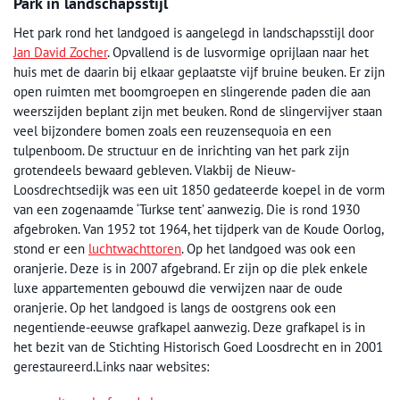
Park in landschapsstijl
Het park rond het landgoed is aangelegd in landschapsstijl door
Jan David Zocher
. Opvallend is de lusvormige oprijlaan naar het
huis met de daarin bij elkaar geplaatste vijf bruine beuken. Er zijn
open ruimten met boomgroepen en slingerende paden die aan
weerszijden beplant zijn met beuken. Rond de slingervijver staan
veel bijzondere bomen zoals een reuzensequoia en een
tulpenboom. De structuur en de inrichting van het park zijn
grotendeels bewaard gebleven. Vlakbij de Nieuw-
Loosdrechtsedijk was een uit 1850 gedateerde koepel in de vorm
van een zogenaamde ‘Turkse tent’ aanwezig. Die is rond 1930
afgebroken. Van 1952 tot 1964, het tijdperk van de Koude Oorlog,
stond er een
luchtwachttoren
. Op het landgoed was ook een
oranjerie. Deze is in 2007 afgebrand. Er zijn op die plek enkele
luxe appartementen gebouwd die verwijzen naar de oude
oranjerie. Op het landgoed is langs de oostgrens ook een
negentiende-eeuwse grafkapel aanwezig. Deze grafkapel is in
het bezit van de Stichting Historisch Goed Loosdrecht en in 2001
gerestaureerd.Links naar websites: