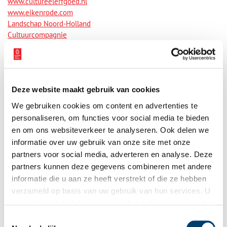
www.cultureelerfgoed.nl
www.eikenrode.com
Landschap Noord-Holland
Cultuurcompagnie
Bronnen
Toekomst voor Eikenrode, in: tijdschrift Groen (2004) nr. 2, pp. 30-
36.
Deze website maakt gebruik van cookies
T. Marx – Van Ankum, Buitenplaats Eikenrode was eens een
We gebruiken cookies om content en advertenties te
lustoord, Historische Kring Loosdrecht nr. 19 (1992), pp. 1-15.
personaliseren, om functies voor social media te bieden
en om ons websiteverkeer te analyseren. Ook delen we
C.D.H. Moes, Architectuur als sieraad van de natuur: de
informatie over uw gebruik van onze site met onze
architectuurtekeningen uit het archief van J.D. Zocher jr. (1791-
partners voor social media, adverteren en analyse. Deze
1870) en L.P. Zocher (1820-1915), 1994.
partners kunnen deze gegevens combineren met andere
H.W.M. van der Wyck, De Nederlandse buitenplaats: aspecten van
informatie die u aan ze heeft verstrekt of die ze hebben
ontwikkeling, bescherming en herstel (1983), pp. 311, 315.
verzameld op basis van uw gebruik van hun services. U
gaat akkoord met de cookies en het
privacystatement
H. Lägers en M. Strating, Loosdrecht: geschiedenis en architectuur
als u onze website blijft gebruiken.
Toestemmingsselectie
(1998), pp. 79, 81, 82.