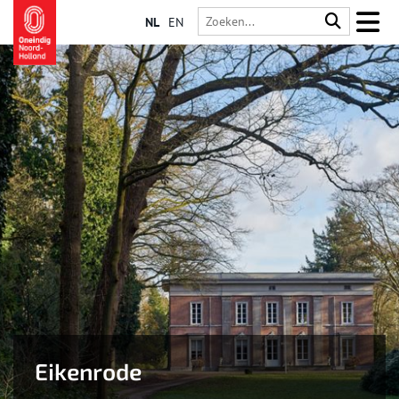
NL
EN
Eikenrode