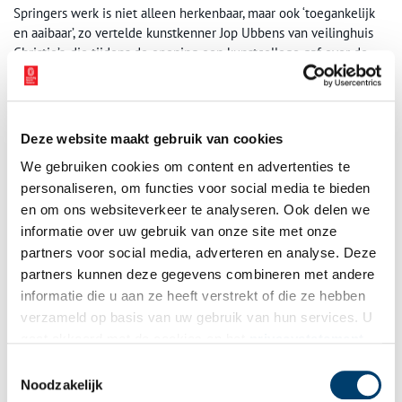
Springers werk is niet alleen herkenbaar, maar ook ‘toegankelijk
en aaibaar’, zo vertelde kunstkenner Jop Ubbens van veilinghuis
Christie’s, die tijdens de opening een kunstcollege gaf over de
oplevende belangstelling voor romantische schilderen uit de
tweede helft van de negentiende eeuw. De huidige
wintertentoonstelling in het Haarlemse Teylers Museum en de
Krusemanexpositie in Stedelijk Museum Alkmaar zijn daar goede
Deze website maakt gebruik van cookies
voorbeelden van.
We gebruiken cookies om content en advertenties te
personaliseren, om functies voor social media te bieden
en om ons websiteverkeer te analyseren. Ook delen we
informatie over uw gebruik van onze site met onze
partners voor social media, adverteren en analyse. Deze
partners kunnen deze gegevens combineren met andere
informatie die u aan ze heeft verstrekt of die ze hebben
verzameld op basis van uw gebruik van hun services. U
gaat akkoord met de cookies en het
privacystatement
als u onze website blijft gebruiken.
Toestemmingsselectie
Noodzakelijk