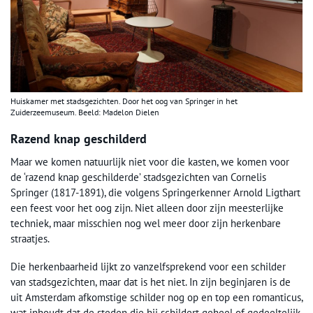
Huiskamer met stadsgezichten. Door het oog van Springer in het
Zuiderzeemuseum. Beeld: Madelon Dielen
Razend knap geschilderd
Maar we komen natuurlijk niet voor die kasten, we komen voor
de ‘razend knap geschilderde’ stadsgezichten van Cornelis
Springer (1817-1891), die volgens Springerkenner Arnold Ligthart
een feest voor het oog zijn. Niet alleen door zijn meesterlijke
techniek, maar misschien nog wel meer door zijn herkenbare
straatjes.
Die herkenbaarheid lijkt zo vanzelfsprekend voor een schilder
van stadsgezichten, maar dat is het niet. In zijn beginjaren is de
uit Amsterdam afkomstige schilder nog op en top een romanticus,
wat inhoudt dat de steden die hij schildert geheel of gedeeltelijk