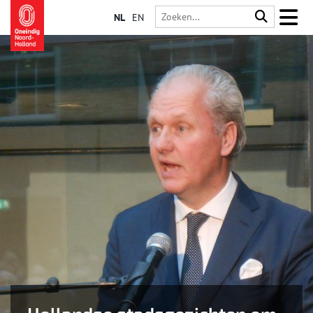
NL
EN