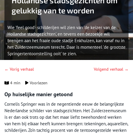
Hollandse stadsgezichten om
gelukkig van te worden
Wie 'feel good'- schilderijen wil zien van 'de keizer van de
Hollandse stadsgezichten', en tevens een bezoekje wil
brengen aan het fraaie oude stadje Enkhuizen, kan vanaf nu in
het Zuiderzeemuseum terecht. Daar is momenteel 'de grootste
Springertentoonstelling ooit' te zien.
← Vorig verhaal
Volgend verhaal →
4 min
Voorlezen
Op huiselijke manier getoond
Cornelis Springer was in de negentiende eeuw de belangrijkste
Nederlandse schilder van stadsgezichten. Het Zuiderzeemuseum
is er dan ook trots op dat het maar liefst tweehonderd werken
van hem bij elkaar heeft kunnen brengen: tekeningen, aquarellen,
schilderijen. Zo’n tachtig procent van de tentoongestelde werken