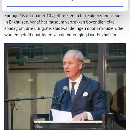
naar een geliefde.’ Nou ja, als dat geen reden is om naar
Enkhuizen af te reizen…De Tentoonstelling ‘Door het oog van
Springer’ is tot en met 10 april te zien in het Zuiderzeemuseum
in Enkhuizen. Vanaf het museum vertrekken bovendien elke
zondag om drie uur gratis stadswandelingen door Enkhuizen, die
worden geleid door leden van de Vereniging Oud-Enkhuizen.