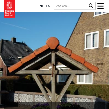
NL
EN