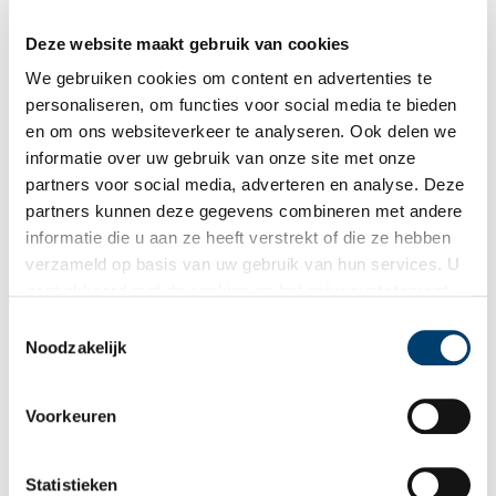
Deze website maakt gebruik van cookies
Het Zuivelhuis tegenover Café Zwart, ca. 1950. Beeld: Huizer Museum Het
Schoutenhuis.
We gebruiken cookies om content en advertenties te
personaliseren, om functies voor social media te bieden
De waterput
en om ons websiteverkeer te analyseren. Ook delen we
Voor het café, op het terras, staat nog een ouderwetse waterput.
informatie over uw gebruik van onze site met onze
Vroeger was er geen waterleiding, maar haalden de Huizers hun
partners voor social media, adverteren en analyse. Deze
water uit de put of pomp. Het was een vergelijkbare waterput
partners kunnen deze gegevens combineren met andere
waarin de gierige boer uit het verhaal van het Huizer Melkmeisje
informatie die u aan ze heeft verstrekt of die ze hebben
zijn overgebleven melk weggooide. En waar hij uiteindelijk zelf
verzameld op basis van uw gebruik van hun services. U
in belandde.
gaat akkoord met de cookies en het
privacystatement
als u onze website blijft gebruiken.
Toestemmingsselectie
Noodzakelijk
Voorkeuren
Statistieken