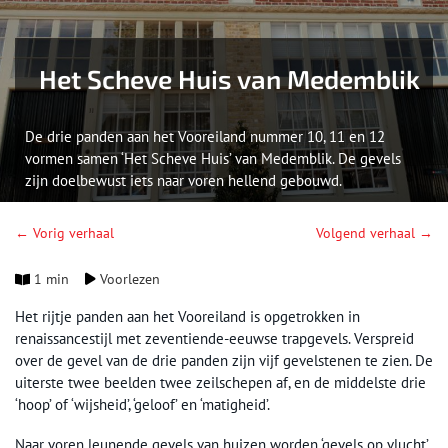
Het Scheve Huis van Medemblik
De drie panden aan het Vooreiland nummer 10, 11 en 12
vormen samen ‘Het Scheve Huis’ van Medemblik. De gevels
zijn doelbewust iets naar voren hellend gebouwd.
← Vorig verhaal
Volgend verhaal →
1 min
Voorlezen
Het rijtje panden aan het Vooreiland is opgetrokken in
renaissancestijl met zeventiende-eeuwse trapgevels. Verspreid
over de gevel van de drie panden zijn vijf gevelstenen te zien. De
uiterste twee beelden twee zeilschepen af, en de middelste drie
‘hoop’ of ‘wijsheid’, ‘geloof’ en ‘matigheid’.
Naar voren leunende gevels van huizen worden ‘gevels op vlucht’