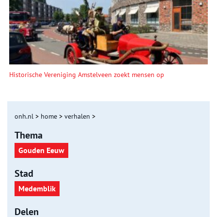
Historische Vereniging Amstelveen zoekt mensen op
onh.nl
>
home
>
verhalen
>
Thema
Gouden Eeuw
Stad
Medemblik
Delen