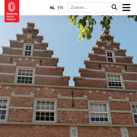
NL
EN