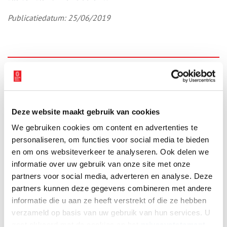
Publicatiedatum: 25/06/2019
Ontvang de nieuwsbrief
Wilt u op de hoogte blijven van de mooiste verhalen en het
laatste erfgoednieuws? Schrijf u dan nu in voor onze
Deze website maakt gebruik van cookies
wekelijkse nieuwsbrief!
We gebruiken cookies om content en advertenties te
personaliseren, om functies voor social media te bieden
en om ons websiteverkeer te analyseren. Ook delen we
informatie over uw gebruik van onze site met onze
Bij inschrijving gaat u akkoord met ons
privacybeleid
.
partners voor social media, adverteren en analyse. Deze
partners kunnen deze gegevens combineren met andere
Aanvullingen
informatie die u aan ze heeft verstrekt of die ze hebben
verzameld op basis van uw gebruik van hun services. U
Vul deze informatie aan of geef een reactie.
gaat akkoord met de cookies en het
privacystatement