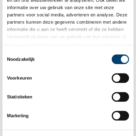
en om ons websiteverkeer te analyseren. Ook delen we
informatie over uw gebruik van onze site met onze
partners voor social media, adverteren en analyse. Deze
partners kunnen deze gegevens combineren met andere
informatie die u aan ze heeft verstrekt of die ze hebben
verzameld op basis van uw gebruik van hun services. U
gaat akkoord met de cookies en het
privacystatement
als u onze website blijft gebruiken.
Toestemmingsselectie
Noodzakelijk
Voorkeuren
Entree raadhuis. Beeld: R. Oerlemans.
Statistieken
Goud
Marketing
Natuur was belangrijk voor Dudok en speelt in al zijn ontwerpen
een grote rol. Vandaar de grote verscheidenheid aan bomen in
Hilversum, die hij samen met de plantsoenmeester J.H. Meijer