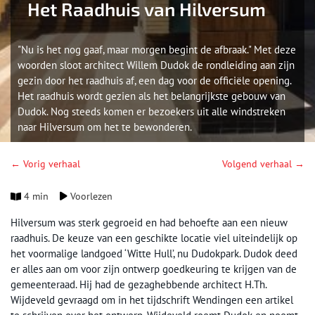
Het Raadhuis van Hilversum
"Nu is het nog gaaf, maar morgen begint de afbraak." Met deze
woorden sloot architect Willem Dudok de rondleiding aan zijn
gezin door het raadhuis af, een dag voor de officiële opening.
Het raadhuis wordt gezien als het belangrijkste gebouw van
Dudok. Nog steeds komen er bezoekers uit alle windstreken
naar Hilversum om het te bewonderen.
← Vorig verhaal
Volgend verhaal →
4 min
Voorlezen
Hilversum was sterk gegroeid en had behoefte aan een nieuw
raadhuis. De keuze van een geschikte locatie viel uiteindelijk op
het voormalige landgoed ‘Witte Hull’, nu Dudokpark. Dudok deed
er alles aan om voor zijn ontwerp goedkeuring te krijgen van de
gemeenteraad. Hij had de gezaghebbende architect H.Th.
Wijdeveld gevraagd om in het tijdschrift Wendingen een artikel