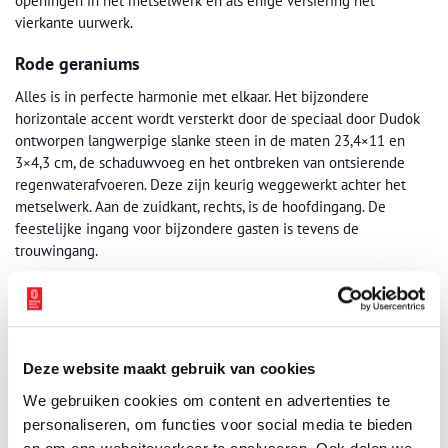
openingen in het metselwerk en als enige versiering het
vierkante uurwerk.
Rode geraniums
Alles is in perfecte harmonie met elkaar. Het bijzondere
horizontale accent wordt versterkt door de speciaal door Dudok
ontworpen langwerpige slanke steen in de maten 23,4×11 en
3×4,3 cm, de schaduwvoeg en het ontbreken van ontsierende
regenwaterafvoeren. Deze zijn keurig weggewerkt achter het
metselwerk. Aan de zuidkant, rechts, is de hoofdingang. De
feestelijke ingang voor bijzondere gasten is tevens de
trouwingang.
Achter de drie hoge vensters in het midden ligt de raadzaal.
Boven elk van deze vensters is verlichting aangebracht. Deze
gaat branden zodra de gordijnen binnen gesloten worden tijdens
een vergadering. Zo kan de voorbijganger in de avond zeggen:
Deze website maakt gebruik van cookies
“kijk, men is hier voor ons aan het werk.” Onder de raadzaal en
links daarvan liggen de kamers van het college. Langs de vensters
We gebruiken cookies om content en advertenties te
aan de zuid- en westzijde zijn bloembakken gemaakt, met daarin
personaliseren, om functies voor social media te bieden
de altijd groene hedera en vanaf het voorjaar rode geraniums.