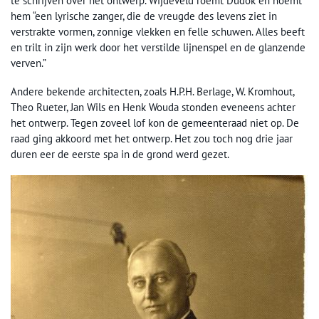
te schrijven over het ontwerp. Wijdeveld roemt Dudok en noemt
hem “een lyrische zanger, die de vreugde des levens ziet in
verstrakte vormen, zonnige vlekken en felle schuwen. Alles beeft
en trilt in zijn werk door het verstilde lijnenspel en de glanzende
verven.”
Andere bekende architecten, zoals H.P.H. Berlage, W. Kromhout,
Theo Rueter, Jan Wils en Henk Wouda stonden eveneens achter
het ontwerp. Tegen zoveel lof kon de gemeenteraad niet op. De
raad ging akkoord met het ontwerp. Het zou toch nog drie jaar
duren eer de eerste spa in de grond werd gezet.