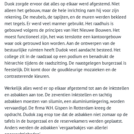
Duok zorgde ervoor dat alles op elkaar werd afgestemd. Niet
alleen het gebouw, maar de hele inrichting nam hij voor zijn
rekening. De meubels, de tapijten, en de muren werden bekleed
met tegels. Er werd veel marmer gebruikt. Het raadhuis is
gebouwd volgens de principes van Het Nieuwe Bouwen. Het
moest functioneel zijn, het was tenslotte een kantoorgebouw
waar ook getrouwd kon worden. Aan de ontwerpen van de
bestuurlijke ruimten heeft Dudok veel aandacht besteed. Het
college zit in de raadzaal op een podium en benadrukt de
hiërarchie tijdens de raadszitting. De naastgelegen burgerzaal is
feestelijk. Dit komt door de goudkleurige mozaïeken en de
contrasterende kleuren.
Werkelijk alles werd er op elkaar afgestemd tot aan de inktstellen
en asbakken aan toe. De zeventien inktstellen en tachtig
asbakken moesten van silumin, een aluminiumlegering, worden
vervaardigd. De firma W.H. Gispen in Rotterdam kreeg de
opdracht. Dudok zag erop toe dat de asbakken niet zomaar op de
tafels in de burgerzaal en de reservekamers werden geplaatst.
Anders werden de asbakken ‘vergaarbakjes van allerlei