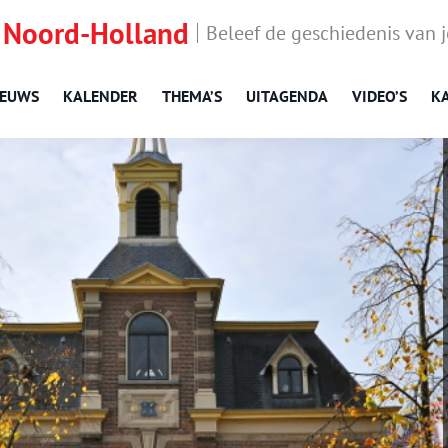
 Noord-Holland
Beleef de geschiedenis van 
IEUWS
KALENDER
THEMA’S
UITAGENDA
VIDEO’S
K