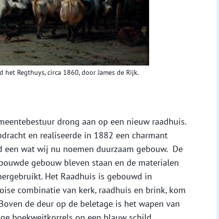
 het Regthuys, circa 1860, door James de Rijk.
emeentebestuur drong aan op een nieuw raadhuis.
opdracht en realiseerde in 1882 een charmant
rd een wat wij nu noemen duurzaam gebouw. De
bouwde gebouw bleven staan en de materialen
ergebruikt. Het Raadhuis is gebouwd in
ooise combinatie van kerk, raadhuis en brink, kom
 Boven de deur op de beletage is het wapen van
ige boekweitkorrels op een blauw schild.