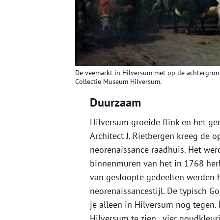
De veemarkt in Hilversum met op de achtergrond
Collectie Museum Hilversum.
Duurzaam
Hilversum groeide flink en het g
Architect J. Rietbergen kreeg de 
neorenaissance raadhuis. Het we
binnenmuren van het in 1768 her
van gesloopte gedeelten werden h
neorenaissancestijl. De typisch G
je alleen in Hilversum nog tegen.
Hilversum te zien, vier goudkleur