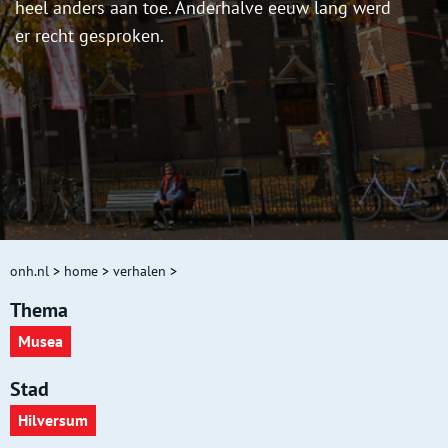
heel anders aan toe. Anderhalve eeuw lang werd
er recht gesproken.
onh.nl
>
home
>
verhalen
>
Thema
Musea
Stad
Hilversum