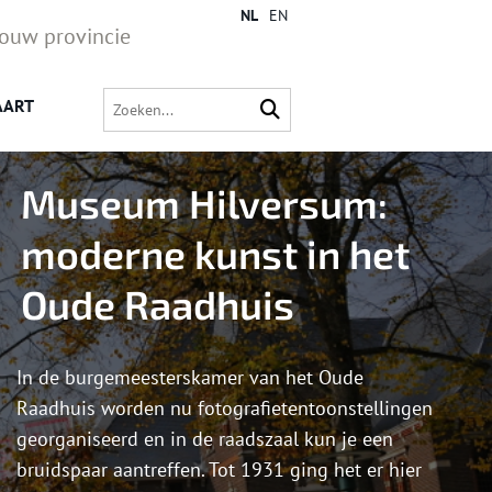
NL
EN
jouw provincie
AART
Museum Hilversum:
moderne kunst in het
Oude Raadhuis
In de burgemeesterskamer van het Oude
Raadhuis worden nu fotografietentoonstellingen
georganiseerd en in de raadszaal kun je een
bruidspaar aantreffen. Tot 1931 ging het er hier