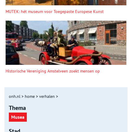
MUTEK: hét museum voor Toegepaste Europese Kunst
Historische Vereniging Amstelveen zoekt mensen op
onh.nl
>
home
>
verhalen
>
Thema
Musea
Stad