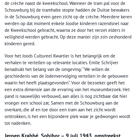
de crèche naast de kweekschool. Wanneer de tram pal voor de
Schouwburg bij de tramhalte stopte hadden de Duitse bewakers
in de Schouwburg even geen zicht op de crèche. Meerdere keren
werden op dat moment enkele Joodse kinderen razendsnel naar
de Kweekschool gebracht, waarna ze door het verzet elders in
veiligheid werden gebracht. Op deze manier zijn zo’n zeshonderd
kinderen gered.
Voor het Joods Cultureel Kwartier is het belangrijk om de
verhalen te vertellen op relevante locaties. Emile Schrijver
benadrukt het belang van de omgeving: “We willen de
geschiedenis van de Jodenvervolging vertellen in de gebouwen
waarin het heeft plaatsgevonden”. Voor de bezoeker geeft het
een extra dimensie aan de ervaring van het museumbezoek. Het
pand is nauwelijks verbouwd, aan alles is nog zichtbaar dat hier
vroeger een school zat. Samen met de Schouwburg aan de
overkant, die af en toe door een tram aan het zicht wordt
onttrokken, is het een bijzondere plek waar je gedwongen wordt
tot nadenken.
Jeroen Krabbé, Sobibor – 9 juli 1943, omstreekst