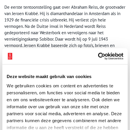
De eerste tentoonstelling gaat over Abraham Reiss, de grootvader
van Jeroen Krabbé. Hij is diamanthandelaar in Amsterdam als in
1929 de financiële crisis uitbreekt. Hij verliest zijn hele
vermogen. Na de Duitse inval in Nederland wordt Reiss
gedeporteerd naar Westerbork en vervolgens naar het
vernietigingskamp Sobibor. Daar wordt hij op 9 juli 1943
vermoord. Jeroen Krabbé baseerde zich op foto’s, brieven en
familieverhalen om het leven van zijn grootvader vast te leggen
op het doek.
Het is voor de bezoeker een enigszins ongemakkelijke ervaring.
De grote schilderijen zijn confronterend. Abraham Reiss staat
Deze website maakt gebruik van cookies
vrijwel altijd in het midden van de doeken, een grijze vlek op een
We gebruiken cookies om content en advertenties te
kleurrijke achtergrond. Hij is los komen te staan van de wereld,
personaliseren, om functies voor social media te bieden
een slachtoffer van de werkelijkheid. Hij is zonder wil en zonder
en om ons websiteverkeer te analyseren. Ook delen we
menselijkheid. De bezoeker loopt in chronologische volgorde
informatie over uw gebruik van onze site met onze
langs de negen schilderijen en ziet hoe Abraham Reiss steeds
partners voor social media, adverteren en analyse. Deze
meer wordt vernederd, totdat op het laatste schilderij een
partners kunnen deze gegevens combineren met andere
indrukwekkende leegte zijn einde pijnlijk duidelijk maakt.
informatie die u aan ze heeft verstrekt of die ze hebben