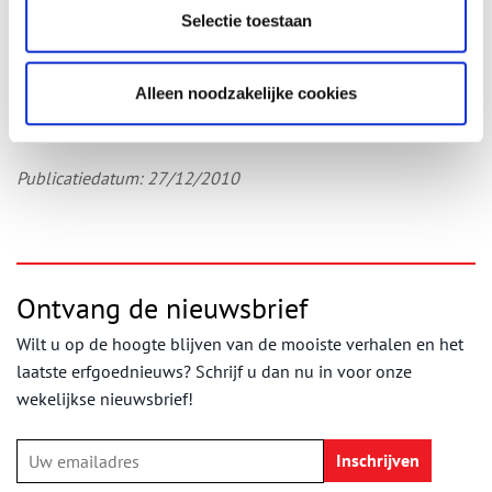
mysteries rond deze zilveren schaal worden opgelost.
Selectie toestaan
Auteur:
Tanja Schermerhorn i.s.m. Christi Klinkert (deze tekst is
een bewerking van:Bijdrage Bulletin Vereniging Rembrandt 20
Alleen noodzakelijke cookies
(2010) door Christi M. Klinkert, conservator Stedelijk Museum
Alkmaar)
Publicatiedatum: 27/12/2010
Ontvang de nieuwsbrief
Wilt u op de hoogte blijven van de mooiste verhalen en het
laatste erfgoednieuws? Schrijf u dan nu in voor onze
wekelijkse nieuwsbrief!