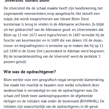
‘Silversmit’ Isbrant Blom
De zilversmid die de schaal maakte heeft zijn handtekening, het
zogenaamde meesterteken, erop aangebracht. Het betreft een
tulpje, dat wordt toegeschreven aan Isbrant Blom. Deze
kunstenaar is terug te vinden in de Alkmaarse archieven. Zo blijkt
uit het gildearchief van de Alkmaarse goud- en zilversmeden dat
Blom op 13 mei 1672 werd ingeschreven. In 1687 vervulde hij de
functie van keurmeester en in 1689 die van deken. Uit de doop-,
trouw- en begraafregisters is tenslotte op te maken dat hij op 11
juli 1690 in de Grote Sint Laurenskerk te Alkmaar werd begraven.
Bij de teraardebestelling van de ‘silversmit’ werd de kerkklok ‘2
poosen geluijt’.
Wie was de opdrachtgever?
Blom werkte voor een geografisch nogal verspreide klantenkring.
Dat maakt het moeilijk te bepalen voor welke schuilkerk deze
lavaboschaal is vervaardigd en wie de opdrachtgever was. De
schaal zelf biedt twee aanknopingspunten: de afgebeelde
heiligen en de initialen vlak onder de bovenrand (BVHPAVBL). De
initialen zijn waarschijnlijk van de opdrachtgever, in dit geval