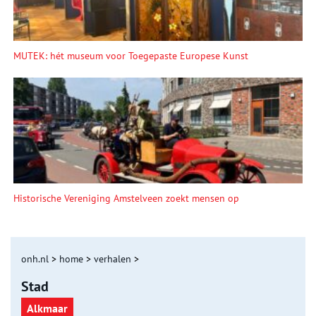
MUTEK: hét museum voor Toegepaste Europese Kunst
Historische Vereniging Amstelveen zoekt mensen op
onh.nl
>
home
>
verhalen
>
Stad
Alkmaar