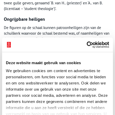
twee gulle gevers, genaamd ‘B. van H.. (priester)’ en ‘A.. van B.
(licentiaat – ‘student theologie’)’.
Ongrijpbare heiligen
De figuren op de schaal kunnen patroonheiligen zijn van de
schuilkerk waarvoor de schaal bestemd was, of naamheiligen van
de opdrachtgevers. De figuren in de rand zijn vrij gemakkelijk te
herkennen: boven en onder zijn Christus en Maria temidden van
wolken afgebeeld, links en rechts de heilige Agnes met een lam
en de heilige Antonius van Padua met een lelie. De heiligen in
het midden zijn helaas minder gemakkelijk te identificeren. Tot
Deze website maakt gebruik van cookies
op heden moeten we het houden op ‘een heilige bisschop en een
We gebruiken cookies om content en advertenties te
heilige prins of koning, die waarschijnlijk in Alkmaar of omgeving
personaliseren, om functies voor social media te bieden
bijzondere verering genoten’.
en om ons websiteverkeer te analyseren. Ook delen we
Heiligen op Alkmaarse zilveren schaal
informatie over uw gebruik van onze site met onze
partners voor social media, adverteren en analyse. Deze
Beeld: Stedelijk Museum Alkmaar
partners kunnen deze gegevens combineren met andere
informatie die u aan ze heeft verstrekt of die ze hebben
verzameld op basis van uw gebruik van hun services. U