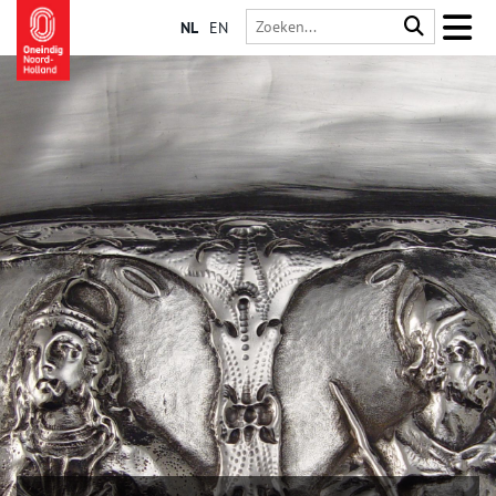
NL
EN