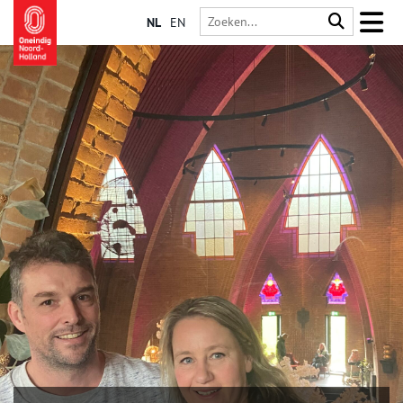
NL
EN