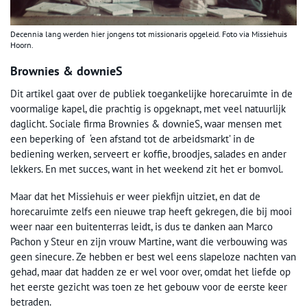
Decennia lang werden hier jongens tot missionaris opgeleid. Foto via Missiehuis
Hoorn.
Brownies & downieS
Dit artikel gaat over de publiek toegankelijke horecaruimte in de
voormalige kapel, die prachtig is opgeknapt, met veel natuurlijk
daglicht. Sociale firma Brownies & downieS, waar mensen met
een beperking of ‘een afstand tot de arbeidsmarkt’ in de
bediening werken, serveert er koffie, broodjes, salades en ander
lekkers. En met succes, want in het weekend zit het er bomvol.
Maar dat het Missiehuis er weer piekfijn uitziet, en dat de
horecaruimte zelfs een nieuwe trap heeft gekregen, die bij mooi
weer naar een buitenterras leidt, is dus te danken aan Marco
Pachon y Steur en zijn vrouw Martine, want die verbouwing was
geen sinecure. Ze hebben er best wel eens slapeloze nachten van
gehad, maar dat hadden ze er wel voor over, omdat het liefde op
het eerste gezicht was toen ze het gebouw voor de eerste keer
betraden.