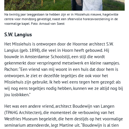
Na twintig jaar leeggestaan te hebben zijn er in Missiehuis nieuwe, hagelwitte
centra voor mondzorg gevestigd, naast een sfeervolle horecavoorziening in de
voormalige kapel. Foto: Arnoud van Soest
S.W. Langius
Het Missiehuis is ontworpen door de Hoornse architect S.W.
Langius (geb. 1898), die veel in Hoorn heeft gebouwd. Hij
bouwde in Amsterdamse Schoolstijl, een stijl die wordt
gekenmerkt door verspringend metselwerk en kleine raampjes.
Pachon: “Een vriend van mij woont in een huis dat door hem is
ontworpen. Je ziet er dezelfde tegeltjes die ook voor het
Missiehuis zijn gebruikt. Ik heb wel eens tegen hem gezegd: als
wij nog eens tegeltjes nodig hebben, kunnen we ze altijd nog bij
jou losbikken.”
Het was een andere vriend, architect Boudewijn van Langen
(TPAHG Architecten), die momenteel de verbouwing van het
Westfries Museum begeleidt, die hem destijds op het voormalige
seminarium attendeerde, legt Martine uit. “Boudewijn is al tien