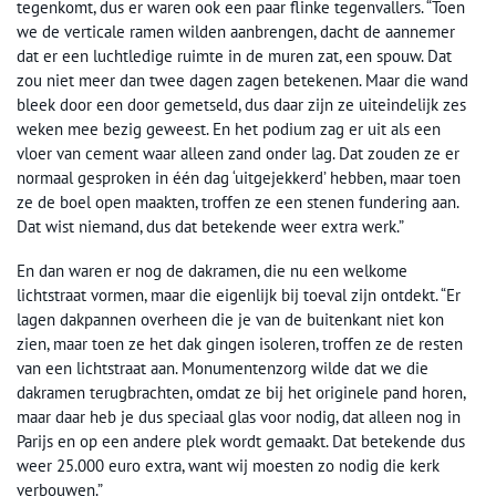
tegenkomt, dus er waren ook een paar flinke tegenvallers. “Toen
we de verticale ramen wilden aanbrengen, dacht de aannemer
dat er een luchtledige ruimte in de muren zat, een spouw. Dat
zou niet meer dan twee dagen zagen betekenen. Maar die wand
bleek door een door gemetseld, dus daar zijn ze uiteindelijk zes
weken mee bezig geweest. En het podium zag er uit als een
vloer van cement waar alleen zand onder lag. Dat zouden ze er
normaal gesproken in één dag ‘uitgejekkerd’ hebben, maar toen
ze de boel open maakten, troffen ze een stenen fundering aan.
Dat wist niemand, dus dat betekende weer extra werk.”
En dan waren er nog de dakramen, die nu een welkome
lichtstraat vormen, maar die eigenlijk bij toeval zijn ontdekt. “Er
lagen dakpannen overheen die je van de buitenkant niet kon
zien, maar toen ze het dak gingen isoleren, troffen ze de resten
van een lichtstraat aan. Monumentenzorg wilde dat we die
dakramen terugbrachten, omdat ze bij het originele pand horen,
maar daar heb je dus speciaal glas voor nodig, dat alleen nog in
Parijs en op een andere plek wordt gemaakt. Dat betekende dus
weer 25.000 euro extra, want wij moesten zo nodig die kerk
verbouwen.”