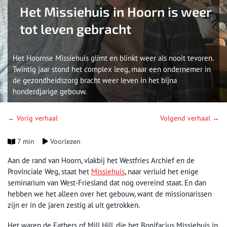
Het Missiehuis in Hoorn is weer
tot leven gebracht
Het Hoornse Missiehuis glimt en blinkt weer als nooit tevoren.
Twintig jaar stond het complex leeg, maar een ondernemer in
de gezondheidszorg bracht weer leven in het bijna
honderdjarige gebouw.
← Vorig verhaal
Volgend verhaal →
7 min
Voorlezen
Aan de rand van Hoorn, vlakbij het Westfries Archief en de
Provinciale Weg, staat het
Missiehuis
, naar verluid het enige
seminarium van West-Friesland dat nog overeind staat. En dan
hebben we het alleen over het gebouw, want de missionarissen
zijn er in de jaren zestig al uit getrokken.
Het waren de Fathers of Mill Hill, die het Bonifacius Missiehuis in