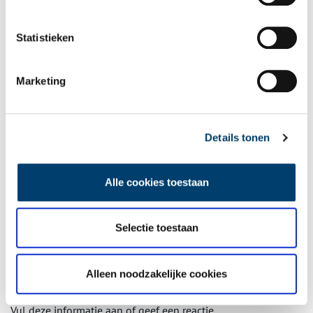
Publicatiedatum: 19/02/2024
Statistieken
Marketing
Ontvang de nieuwsbrief
Wilt u op de hoogte blijven van de mooiste verhalen en het
Details tonen
laatste erfgoednieuws? Schrijf u dan nu in voor onze
wekelijkse nieuwsbrief!
Alle cookies toestaan
Selectie toestaan
Bij inschrijving gaat u akkoord met ons
privacybeleid
.
Alleen noodzakelijke cookies
Aanvullingen
Vul deze informatie aan of geef een reactie.