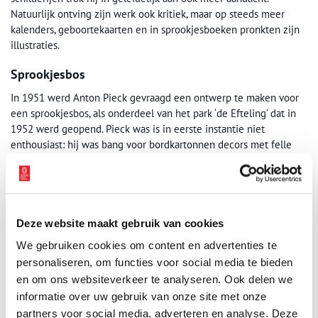
Natuurlijk ontving zijn werk ook kritiek, maar op steeds meer
kalenders, geboortekaarten en in sprookjesboeken pronkten zijn
illustraties.
Sprookjesbos
In 1951 werd Anton Pieck gevraagd een ontwerp te maken voor
een sprookjesbos, als onderdeel van het park ‘de Efteling’ dat in
1952 werd geopend. Pieck was is in eerste instantie niet
enthousiast: hij was bang voor bordkartonnen decors met felle
kleuren. Op voorwaarde dat de huisjes in echte materialen
werden uitgevoerd en hij de vrije hand had in het ontwerp, nam
hij de opdracht aan. Vervolgens ontwierp hij niet alleen de
sprookjes, maar ook de lantaarnpalen, prullenbakken, motieven in
de tegelvloeren en nog veel meer. Pieck bleef ruim twintig jaar
Deze website maakt gebruik van cookies
ontwerper van de Efteling en bleef daarna tot aan zijn dood als
We gebruiken cookies om content en advertenties te
adviseur bij het park betrokken. Het werd uiteindelijk zijn
personaliseren, om functies voor social media te bieden
bekendste werk.
en om ons websiteverkeer te analyseren. Ook delen we
informatie over uw gebruik van onze site met onze
partners voor social media, adverteren en analyse. Deze