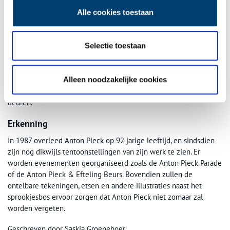
officier in deze orde. Na het grote succes van de Anton Pieck
tentoonstelling in het Singer Museum in Laren in 1980, werden
Alle cookies toestaan
reeds bestaande plannen voor een Anton Pieck Museum weer
opgepakt. Omdat Pieck een eigen museum te veel eer vond,
duurde het nog twee jaar eer hij overstag ging. Het museum
Selectie toestaan
mocht echter niet te dicht bij zijn woonplaats Overveen komen,
in verband met mogelijke overlast van museumbezoekers. Het
Alleen noodzakelijke cookies
museum werd in Hattem gevestigd, verrassend genoeg een plaats
waar Pieck geen enkele binding mee had, en opende in 1984 zijn
deuren.
Erkenning
In 1987 overleed Anton Pieck op 92 jarige leeftijd, en sindsdien
zijn nog dikwijls tentoonstellingen van zijn werk te zien. Er
worden evenementen georganiseerd zoals de Anton Pieck Parade
of de Anton Pieck & Efteling Beurs. Bovendien zullen de
ontelbare tekeningen, etsen en andere illustraties naast het
sprookjesbos ervoor zorgen dat Anton Pieck niet zomaar zal
worden vergeten.
Geschreven door Saskia Groeneboer