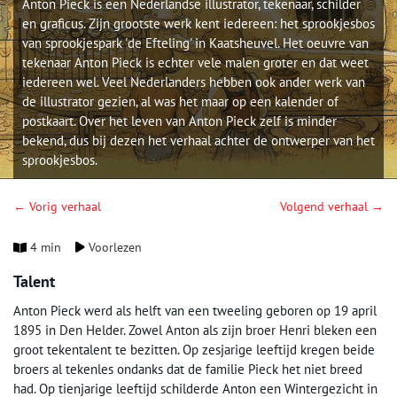
Anton Pieck is een Nederlandse illustrator, tekenaar, schilder
en graficus. Zijn grootste werk kent iedereen: het sprookjesbos
van sprookjespark 'de Efteling' in Kaatsheuvel. Het oeuvre van
tekenaar Anton Pieck is echter vele malen groter en dat weet
iedereen wel. Veel Nederlanders hebben ook ander werk van
de illustrator gezien, al was het maar op een kalender of
postkaart. Over het leven van Anton Pieck zelf is minder
bekend, dus bij dezen het verhaal achter de ontwerper van het
sprookjesbos.
← Vorig verhaal
Volgend verhaal →
4 min
Voorlezen
Talent
Anton Pieck werd als helft van een tweeling geboren op 19 april
1895 in Den Helder. Zowel Anton als zijn broer Henri bleken een
groot tekentalent te bezitten. Op zesjarige leeftijd kregen beide
broers al tekenles ondanks dat de familie Pieck het niet breed
had. Op tienjarige leeftijd schilderde Anton een Wintergezicht in