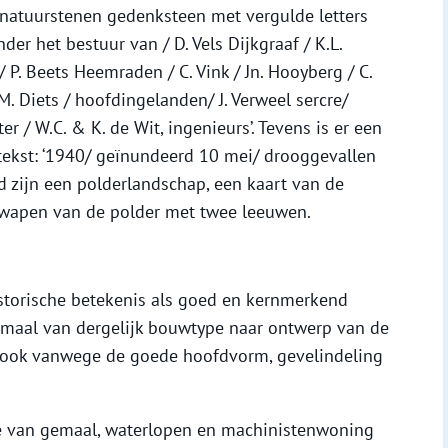
natuurstenen gedenksteen met vergulde letters
der het bestuur van / D. Vels Dijkgraaf / K.L.
 / P. Beets Heemraden / C. Vink / Jn. Hooyberg / C.
/ M. Diets / hoofdingelanden/ J. Verweel sercre/
er / W.C. & K. de Wit, ingenieurs’. Tevens is er een
tekst: ‘1940/ geïnundeerd 10 mei/ drooggevallen
eld zijn een polderlandschap, een kaart van de
t wapen van de polder met twee leeuwen.
istorische betekenis als goed en kernmerkend
maal van dergelijk bouwtype naar ontwerp van de
r ook vanwege de goede hoofdvorm, gevelindeling
ie van gemaal, waterlopen en machinistenwoning