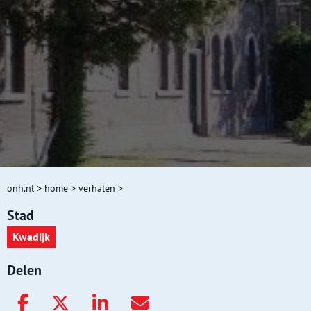
onh.nl
>
home
>
verhalen
>
Stad
Kwadijk
Delen