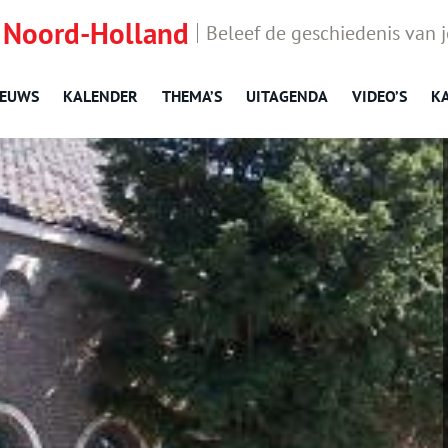
 Noord-Holland
Beleef de geschiedenis van 
IEUWS
KALENDER
THEMA’S
UITAGENDA
VIDEO’S
K