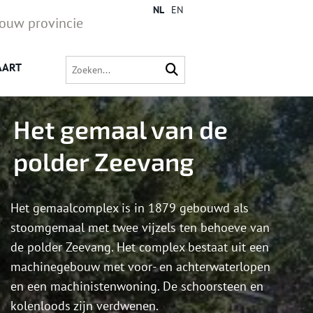
NL
EN
jouw provincie
AART
Het gemaal van de
polder Zeevang
Het gemaalcomplex is in 1879 gebouwd als
stoomgemaal met twee vijzels ten behoeve van
de polder Zeevang. Het complex bestaat uit een
machinegebouw met voor- en achterwaterlopen
en een machinistenwoning. De schoorsteen en
kolenloods zijn verdwenen.