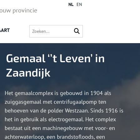
NL
EN
jouw provincie
AART
Gemaal ‘’t Leven’ in
Zaandijk
Het gemaalcomplex is gebouwd in 1904 als
zuiggasgemaal met centrifugaalpomp ten
behoeven van de polder Westzaan. Sinds 1916 is
het in gebruik als electrogemaal. Het complex
bestaat uit een machinegebouw met voor- en
achterwaterloop, een brandstofloods, een