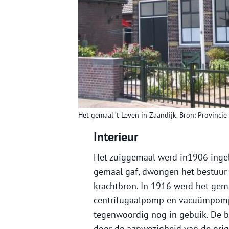
Het gemaal ’t Leven in Zaandijk. Bron: Provinci
Interieur
Het zuiggemaal werd in1906 inge
gemaal gaf, dwongen het bestuur 
krachtbron. In 1916 werd het gemaa
centrifugaalpomp en vacuümpomp b
tegenwoordig nog in gebuik. De b
door de aanwezigheid van de orig