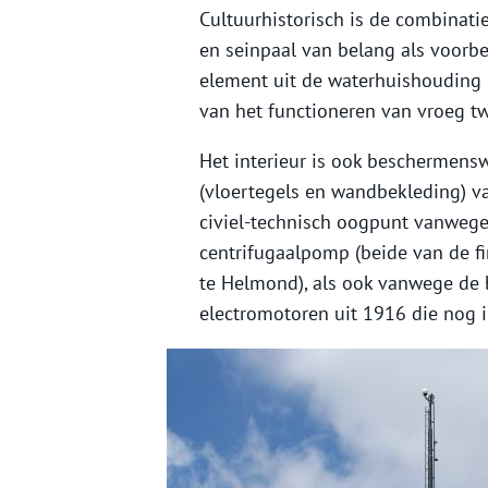
Cultuurhistorisch is de combinat
en seinpaal van belang als voorb
element uit de waterhuishouding i
van het functioneren van vroeg t
Het interieur is ook beschermens
(vloertegels en wandbekleding) va
civiel-technisch oogpunt vanweg
centrifugaalpomp (beide van de f
te Helmond), als ook vanwege de 
electromotoren uit 1916 die nog in