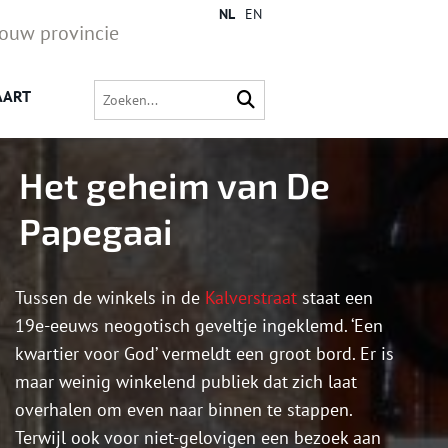
NL
EN
jouw provincie
AART
Het geheim van De
Papegaai
Tussen de winkels in de
Kalverstraat
staat een
19e-eeuws neogotisch geveltje ingeklemd. ‘Een
kwartier voor God’ vermeldt een groot bord. Er is
maar weinig winkelend publiek dat zich laat
overhalen om even naar binnen te stappen.
Terwijl ook voor niet-gelovigen een bezoek aan