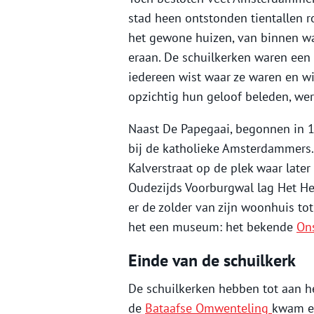
stad heen ontstonden tientallen 
het gewone huizen, van binnen wa
eraan. De schuilkerken waren een 
iedereen wist waar ze waren en wi
opzichtig hun geloof beleden, we
Naast De Papegaai, begonnen in 
bij de katholieke Amsterdammers.
Kalverstraat op de plek waar late
Oudezijds Voorburgwal lag Het He
er de zolder van zijn woonhuis to
het een museum: het bekende
Ons
Einde van de schuilkerk
De schuilkerken hebben tot aan h
de
Bataafse Omwenteling
kwam er