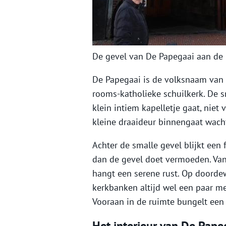
De gevel van De Papegaai aan de K
De Papegaai is de volksnaam van 
rooms-katholieke schuilkerk. De s
klein intiem kapelletje gaat, niet
kleine draaideur binnengaat wacht
Achter de smalle gevel blijkt een 
dan de gevel doet vermoeden. Van 
hangt een serene rust. Op doordew
kerkbanken altijd wel een paar me
Vooraan in de ruimte bungelt een
Het interieur van De Pape