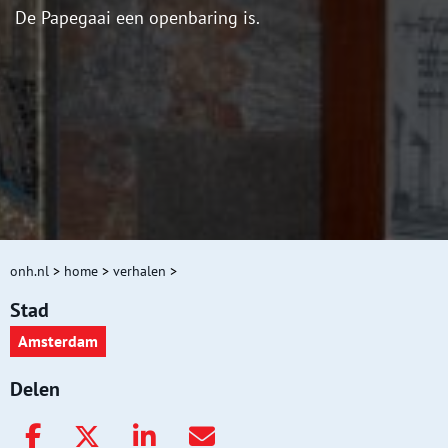
De Papegaai een openbaring is.
onh.nl
>
home
>
verhalen
>
Stad
Amsterdam
Delen