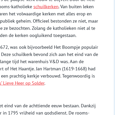
rooms-katholieke
schuilkerken
. Van buiten leken
ren het volwaardige kerken met alles erop en
publiek geheim. Officieel bestonden ze niet, maar
e ze bezochten. Zolang de katholieken niet al te
rden de kerken oogluikend toegestaan.
1672, was ook bijvoorbeeld Het Boompje populair
 Deze schuilkerk bevond zich aan het eind van de
r lange tijd het warenhuis V&D was. Aan de
rt of Het Haantje. Jan Hartman (1619-1668) had
t een prachtig kerkje verbouwd. Tegenwoordig is
’ Lieve Heer op Solder
.
et eind van de achttiende eeuw bestaan. Dankzij
 in 1795 vrijheid van godsdienst. De rooms-