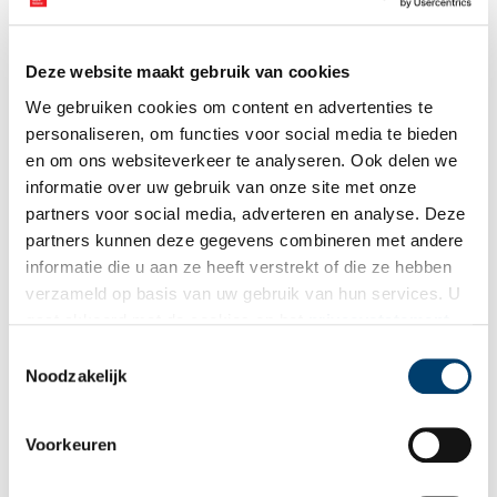
Deze website maakt gebruik van cookies
We gebruiken cookies om content en advertenties te
personaliseren, om functies voor social media te bieden
en om ons websiteverkeer te analyseren. Ook delen we
Het huis van Bernard Nieuwentijt in Purmerend, hoek Hoogstraat 42 en
informatie over uw gebruik van onze site met onze
Nieuwstraat. In het pand was later de smederij van Dekkers gevestigd. Op de foto
partners voor social media, adverteren en analyse. Deze
gaat het pand schuil achter een marktkraam en een winkelstraatoverdekking.
partners kunnen deze gegevens combineren met andere
Tekst:
Waterlands Archief.
informatie die u aan ze heeft verstrekt of die ze hebben
Auteur:
Jaap Haag / Canon van Waterland.
verzameld op basis van uw gebruik van hun services. U
gaat akkoord met de cookies en het
privacystatement
Publicatiedatum: 25/01/2011
als u onze website blijft gebruiken.
Toestemmingsselectie
Noodzakelijk
Voorkeuren
Ontvang de nieuwsbrief
Wilt u op de hoogte blijven van de mooiste verhalen en het