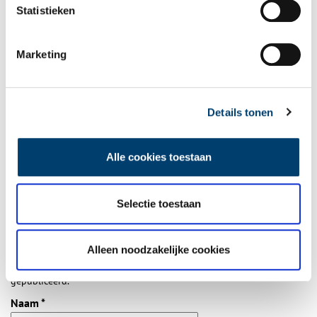
Statistieken
laatste erfgoednieuws? Schrijf u dan nu in voor onze
wekelijkse nieuwsbrief!
Marketing
Bij inschrijving gaat u akkoord met ons
privacybeleid
.
Details tonen
Aanvullingen
Alle cookies toestaan
Vul deze informatie aan of geef een reactie.
Selectie toestaan
Alleen noodzakelijke cookies
Vereiste velden zijn gemarkeerd met *. Het e-mailadres wordt niet
gepubliceerd.
Naam
*