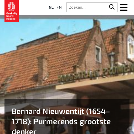
NL
EN
Bernard Nieuwentijt (1654–
1718): Purmerends grootste
denker