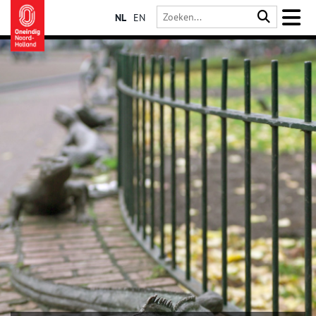
NL
EN