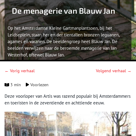
De menagerie van Blauw Jan
Op het Amsterdamse Kleine Gartmanplantsoen, bij het
Leidseplein, staan her en der tientallen bronzen leguanen,
agames en varanen. De beeldengroep heet Blauw Jan. De
beelden verwijzen naar de beroemde menagerie van Jan
Westerhof, oftewel Blauw Jan.
← Vorig verhaal
Volgend verhaal →
3 min
Voorlezen
Deze voorloper van Artis was razend populair bij Amsterdammers
en toeristen in de zeventiende en achttiende eeuw.