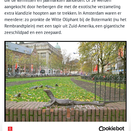
die de kermissen en jaarmarkten aandeden. Of ze werden
aangekocht door herbergen die met de exotische verzameling
extra klandizie hoopten aan te trekken. In Amsterdam waren er
meerdere: zo pronkte de Witte Oliphant bij de Botermarkt (nu het
Rembrandtplein) met een tapir uit Zuid-Amerika, een gigantische
zeeschildpad en een zeepaard.
Martin Alberts, Blauw Jan door beeldend kunstenaar Hans van Houwelingen,