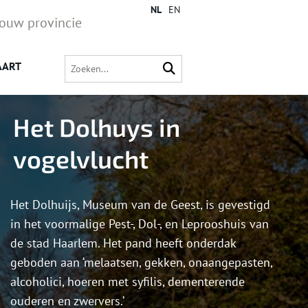
NL
EN
jouw provincie
AART
Het Dolhuys in
vogelvlucht
Het Dolhuijs, Museum van de Geest, is gevestigd
in het voormalige Pest-, Dol-, en Leprooshuis van
de stad Haarlem. Het pand heeft onderdak
geboden aan ‘melaatsen, gekken, onaangepasten,
alcoholici, hoeren met syfilis, dementerende
ouderen en zwervers.’