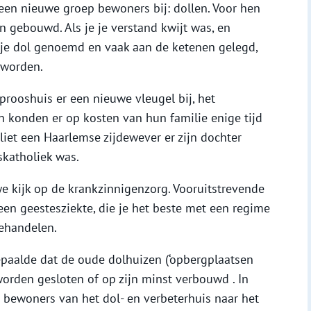
een nieuwe groep bewoners bij: dollen. Voor hen
n gebouwd. Als je je verstand kwijt was, en
 je dol genoemd en vaak aan de ketenen gelegd,
eworden.
eprooshuis er een nieuwe vleugel bij, het
en konden er op kosten van hun familie enige tijd
iet een Haarlemse zijdewever er zijn dochter
katholiek was.
 kijk op de krankzinnigenzorg. Vooruitstrevende
een geestesziekte, die je het beste met een regime
behandelen.
paalde dat de oude dolhuizen (‘opbergplaatsen
orden gesloten of op zijn minst verbouwd . In
bewoners van het dol- en verbeterhuis naar het