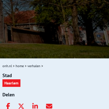
onh.nl
>
home
>
verhalen
>
Stad
Haarlem
Delen