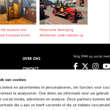
 hét museum voor
Historische Vereniging
ste Europese Kunst
Amstelveen zoekt mensen op
Volg ONH op social med
OVER ONS
CONTACT
NIEUWSBRIEF
ik van cookies
ontent en advertenties te personaliseren, om functies voor soci
DISCLAIMER
erkeer te analyseren. Ook delen we informatie over uw gebruik
PRIVACY
or social media, adverteren en analyse. Deze partners kunnen 
ormatie die u aan ze heeft verstrekt of die ze hebben verzameld
TOEGANKELIJKHEID