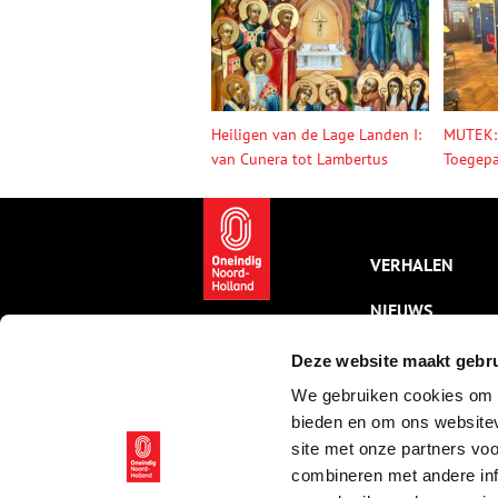
Heiligen van de Lage Landen I:
MUTEK:
van Cunera tot Lambertus
Toegepa
VERHALEN
NIEUWS
KALENDER
Deze website maakt gebru
We gebruiken cookies om c
THEMA’S
bieden en om ons websitev
ACTIVITEITEN
site met onze partners vo
combineren met andere inf
VIDEO’S