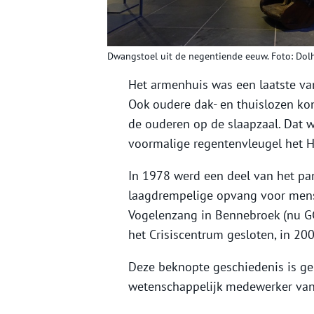
Dwangstoel uit de negentiende eeuw. Foto: Dol
Het armenhuis was een laatste va
Ook oudere dak- en thuislozen kon
de ouderen op de slaapzaal. Dat w
voormalige regentenvleugel het 
In 1978 werd een deel van het pan
laagdrempelige opvang voor mense
Vogelenzang in Bennebroek (nu GG
het Crisiscentrum gesloten, in 
Deze beknopte geschiedenis is g
wetenschappelijk medewerker van