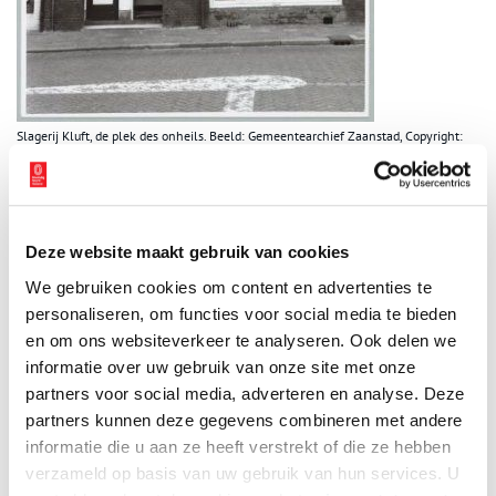
Slagerij Kluft, de plek des onheils. Beeld: Gemeentearchief Zaanstad, Copyright:
Kat Fotografie Zaandam
Kogel
Een krantenartikel dat Dick van Monumenten Spreken kreeg,
Deze website maakt gebruik van cookies
bracht hem op het spoor van de zoon van slager Honingh in
Castricum. Hij kon voor Dick minutieus beschrijven hoe de
We gebruiken cookies om content en advertenties te
dramatische gebeurtenis tijdens de Februaristaking was verlopen.
personaliseren, om functies voor social media te bieden
Honingh had ook twee verrassingen voor hem: een originele
en om ons websiteverkeer te analyseren. Ook delen we
portretfoto van Jan en de kogel die hem het leven kostte. De
informatie over uw gebruik van onze site met onze
kogel was al die jaren bewaard door de familie.
partners voor social media, adverteren en analyse. Deze
partners kunnen deze gegevens combineren met andere
informatie die u aan ze heeft verstrekt of die ze hebben
verzameld op basis van uw gebruik van hun services. U