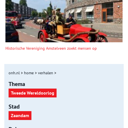
Historische Vereniging Amstelveen zoekt mensen op
onh.nl
>
home
>
verhalen
>
Thema
Tweede Wereldoorlog
Stad
Zaandam