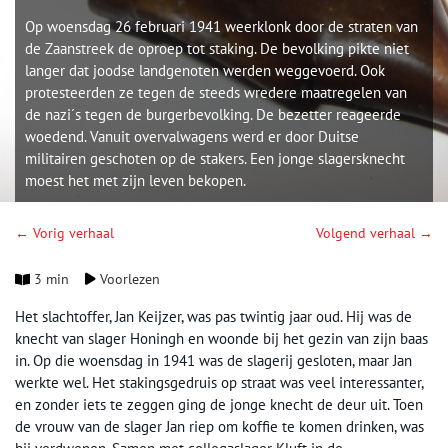
Op woensdag 26 februari 1941 weerklonk door de straten van
de Zaanstreek de oproep tot staking. De bevolking pikte niet
langer dat joodse landgenoten werden weggevoerd. Ook
protesteerden ze tegen de steeds wredere maatregelen van
de nazi´s tegen de burgerbevolking. De bezetter reageerde
woedend. Vanuit overvalwagens werd er door Duitse
militairen geschoten op de stakers. Een jonge slagersknecht
moest het met zijn leven bekopen.
← Vorig verhaal
Volgend verhaal →
3 min
Voorlezen
Het slachtoffer, Jan Keijzer, was pas twintig jaar oud. Hij was de
knecht van slager Honingh en woonde bij het gezin van zijn baas
in. Op die woensdag in 1941 was de slagerij gesloten, maar Jan
werkte wel. Het stakingsgedruis op straat was veel interessanter,
en zonder iets te zeggen ging de jonge knecht de deur uit. Toen
de vrouw van de slager Jan riep om koffie te komen drinken, was