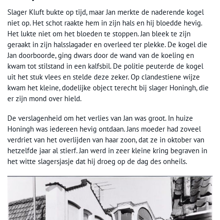
Slager Kluft bukte op tijd, maar Jan merkte de naderende kogel
niet op. Het schot raakte hem in zijn hals en hij bloedde hevig.
Het lukte niet om het bloeden te stoppen. Jan bleek te zijn
geraakt in zijn halsslagader en overleed ter plekke. De kogel die
Jan doorboorde, ging dwars door de wand van de koeling en
kwam tot stilstand in een kalfsbil. De politie peuterde de kogel
uit het stuk vlees en stelde deze zeker. Op clandestiene wijze
kwam het kleine, dodelijke object terecht bij slager Honingh, die
er zijn mond over hield.
De verslagenheid om het verlies van Jan was groot. In huize
Honingh was iedereen hevig ontdaan. Jans moeder had zoveel
verdriet van het overlijden van haar zoon, dat ze in oktober van
hetzelfde jaar al stierf. Jan werd in zeer kleine kring begraven in
het witte slagersjasje dat hij droeg op de dag des onheils.