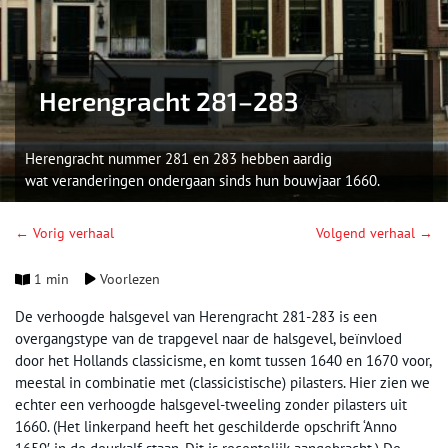
Herengracht 281–283
Herengracht nummer 281 en 283 hebben aardig
wat veranderingen ondergaan sinds hun bouwjaar 1660.
← Vorig verhaal
Volgend verhaal →
1 min
Voorlezen
De verhoogde halsgevel van Herengracht 281-283 is een
overgangstype van de trapgevel naar de halsgevel, beïnvloed
door het Hollands classicisme, en komt tussen 1640 en 1670 voor,
meestal in combinatie met (classicistische) pilasters. Hier zien we
echter een verhoogde halsgevel-tweeling zonder pilasters uit
1660. (Het linkerpand heeft het geschilderde opschrift ‘Anno