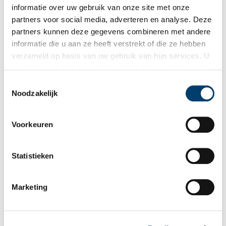
Wilt u op de hoogte blijven van de mooiste verhalen en het
informatie over uw gebruik van onze site met onze
partners voor social media, adverteren en analyse. Deze
laatste erfgoednieuws? Schrijf u dan nu in voor onze
partners kunnen deze gegevens combineren met andere
wekelijkse nieuwsbrief!
informatie die u aan ze heeft verstrekt of die ze hebben
verzameld op basis van uw gebruik van hun services. U
gaat akkoord met de cookies en het
privacystatement
als u onze website blijft gebruiken.
Bij inschrijving gaat u akkoord met ons
privacybeleid
.
Toestemmingsselectie
Noodzakelijk
Aanvullingen
Voorkeuren
Vul deze informatie aan of geef een reactie.
Statistieken
Marketing
Vereiste velden zijn gemarkeerd met *. Het e-mailadres wordt niet
gepubliceerd.
Naam
*