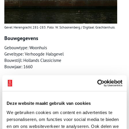
Gevel Herengracht 281-283. Foto: W. Schoonenberg / Digitaal Grachtenhuis.
Bouwgegevens
Gebouwtype: Woonhuis
Geveltype: Verhoogde Halsgevel
Bouwstijl: Hollands Classicisme
Bouwjaar: 1660
Monumentstatus: Rijksmonument
Publicatiedatum: 14/03/2014
Deze website maakt gebruik van cookies
We gebruiken cookies om content en advertenties te
personaliseren, om functies voor social media te bieden
Ontvang de nieuwsbrief
en om ons websiteverkeer te analyseren. Ook delen we