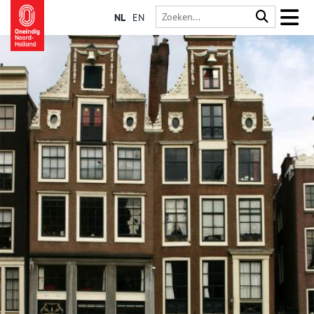
NL
EN