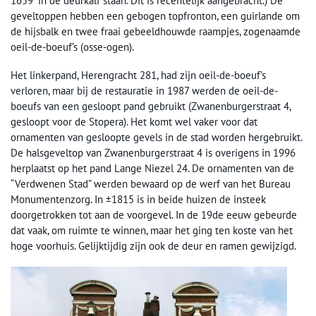
1659′ in de deurkalf staan. Dit is recentelijk aangebracht.) De
geveltoppen hebben een gebogen topfronton, een guirlande om
de hijsbalk en twee fraai gebeeldhouwde raampjes, zogenaamde
oeil-de-boeuf’s (osse-ogen).
Het linkerpand, Herengracht 281, had zijn oeil-de-boeuf’s
verloren, maar bij de restauratie in 1987 werden de oeil-de-
boeufs van een gesloopt pand gebruikt (Zwanenburgerstraat 4,
gesloopt voor de Stopera). Het komt wel vaker voor dat
ornamenten van gesloopte gevels in de stad worden hergebruikt.
De halsgeveltop van Zwanenburgerstraat 4 is overigens in 1996
herplaatst op het pand Lange Niezel 24. De ornamenten van de
“Verdwenen Stad” werden bewaard op de werf van het Bureau
Monumentenzorg. In ±1815 is in beide huizen de insteek
doorgetrokken tot aan de voorgevel. In de 19de eeuw gebeurde
dat vaak, om ruimte te winnen, maar het ging ten koste van het
hoge voorhuis. Gelijktijdig zijn ook de deur en ramen gewijzigd.