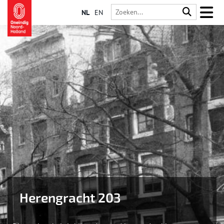
NL
EN
Herengracht 203