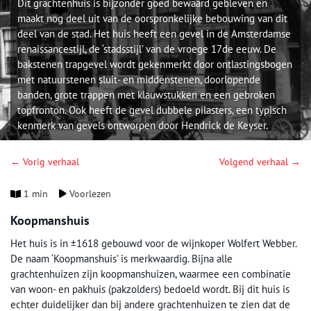
Dit grachtenhuis is bijzonder goed bewaard gebleven en
maakt nog deel uit van de oorspronkelijke bebouwing van dit
deel van de stad. Het huis heeft een gevel in de Amsterdamse
renaissancestijl, de ‘stadsstijl’ van de vroege 17de eeuw. De
bakstenen trapgevel wordt gekenmerkt door ontlastingsbogen
met natuurstenen sluit- en middenstenen, doorlopende
banden, grote trappen met klauwstukken en een gebroken
topfronton. Ook heeft de gevel dubbele pilasters, een typisch
kenmerk van gevels ontworpen door Hendrick de Keyser.
← Vorig verhaal
Volgend verhaal →
1 min
Voorlezen
Koopmanshuis
Het huis is in ±1618 gebouwd voor de wijnkoper Wolfert Webber.
De naam ‘Koopmanshuis’ is merkwaardig. Bijna alle
grachtenhuizen zijn koopmanshuizen, waarmee een combinatie
van woon- en pakhuis (pakzolders) bedoeld wordt. Bij dit huis is
echter duidelijker dan bij andere grachtenhuizen te zien dat de