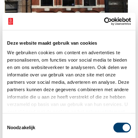
Deze website maakt gebruik van cookies
We gebruiken cookies om content en advertenties te
personaliseren, om functies voor social media te bieden
en om ons websiteverkeer te analyseren. Ook delen we
informatie over uw gebruik van onze site met onze
partners voor social media, adverteren en analyse. Deze
Gevel Herengracht 203. Foto: W. Schoonenberg / Digitaal Grachtenhuis.
partners kunnen deze gegevens combineren met andere
informatie die u aan ze heeft verstrekt of die ze hebben
Publicatiedatum: 10/02/2014
verzameld op basis van uw gebruik van hun services. U
gaat akkoord met de cookies en het
privacystatement
als u onze website blijft gebruiken.
Toestemmingsselectie
Noodzakelijk
Ontvang de nieuwsbrief