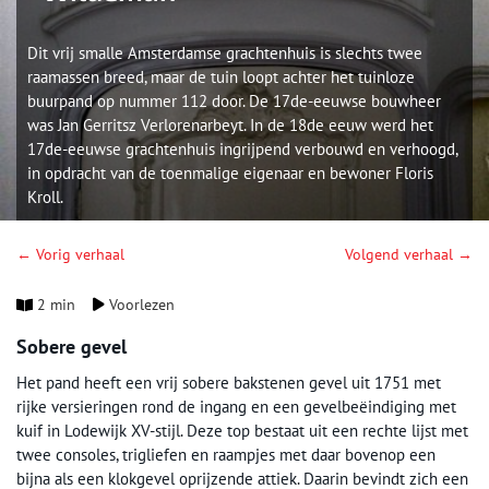
Dit vrij smalle Amsterdamse grachtenhuis is slechts twee
raamassen breed, maar de tuin loopt achter het tuinloze
buurpand op nummer 112 door. De 17de-eeuwse bouwheer
was Jan Gerritsz Verlorenarbeyt. In de 18de eeuw werd het
17de-eeuwse grachtenhuis ingrijpend verbouwd en verhoogd,
in opdracht van de toenmalige eigenaar en bewoner Floris
Kroll.
← Vorig verhaal
Volgend verhaal →
2 min
Voorlezen
Sobere gevel
Het pand heeft een vrij sobere bakstenen gevel uit 1751 met
rijke versieringen rond de ingang en een gevelbeëindiging met
kuif in Lodewijk XV-stijl. Deze top bestaat uit een rechte lijst met
twee consoles, trigliefen en raampjes met daar bovenop een
bijna als een klokgevel oprijzende attiek. Daarin bevindt zich een