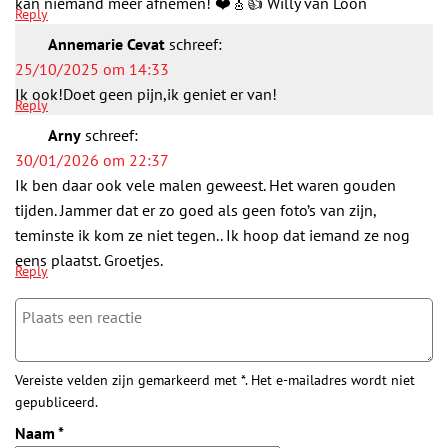
kan niemand meer afnemen! ❤️🎸👍 Willy van Loon
Reply
Annemarie Cevat
schreef:
25/10/2025 om 14:33
Ik ook!Doet geen pijn,ik geniet er van!
Reply
Arny
schreef:
30/01/2026 om 22:37
Ik ben daar ook vele malen geweest. Het waren gouden
tijden. Jammer dat er zo goed als geen foto’s van zijn,
teminste ik kom ze niet tegen.. Ik hoop dat iemand ze nog
eens plaatst. Groetjes.
Reply
Vereiste velden zijn gemarkeerd met *. Het e-mailadres wordt niet
gepubliceerd.
Naam
*