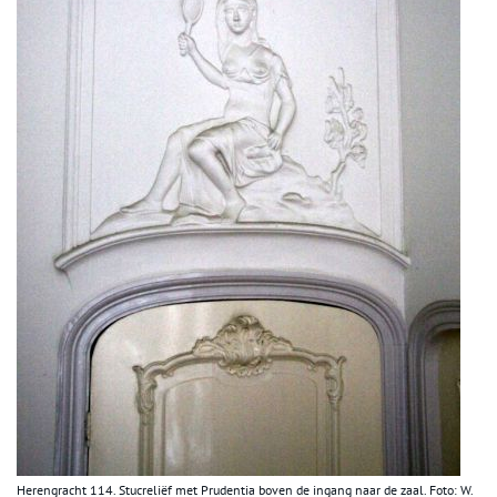
Herengracht 114. Stucreliëf met Prudentia boven de ingang naar de zaal. Foto: W.