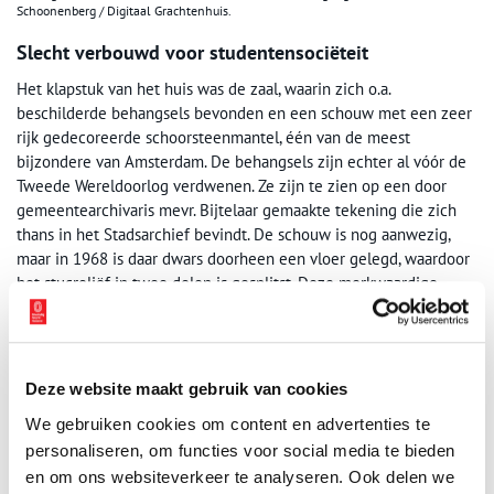
Schoonenberg / Digitaal Grachtenhuis.
Slecht verbouwd voor studentensociëteit
Het klapstuk van het huis was de zaal, waarin zich o.a.
beschilderde behangsels bevonden en een schouw met een zeer
rijk gedecoreerde schoorsteenmantel, één van de meest
bijzondere van Amsterdam. De behangsels zijn echter al vóór de
Tweede Wereldoorlog verdwenen. Ze zijn te zien op een door
gemeentearchivaris mevr. Bijtelaar gemaakte tekening die zich
thans in het Stadsarchief bevindt. De schouw is nog aanwezig,
maar in 1968 is daar dwars doorheen een vloer gelegd, waardoor
het stucreliëf in twee delen is gesplitst. Deze merkwaardige
verbouwing is gebeurd in opdracht van de toenmalige eigenaar
die in het pand, namelijk in het souterrain en de uitbouw daarvan
in de tuin een studentensociëteit begon, discotheek ’t Okshoofd.
De bebouwing in de tuin vormt een ernstige aantasting van de
Deze website maakt gebruik van cookies
beschermde keurtuin. De discotheek heeft bestaan tot 1990. Nu
We gebruiken cookies om content en advertenties te
wordt er weer, als vanouds, gewoond in het grachtenhuis.
personaliseren, om functies voor social media te bieden
Bouwgegevens
en om ons websiteverkeer te analyseren. Ook delen we