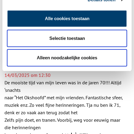
Bij inschrijving gaat u akkoord met ons
privacybeleid
.
Alle cookies toestaan
Aanvullingen
Selectie toestaan
Vul deze informatie aan of geef een reactie.
3 reacties
Alleen noodzakelijke cookies
Willy vanLoon
schreef:
14/03/2025 om 12:30
De mooiste tijd van mijn leven was in de jaren 70!!! Altijd
‘snachts
naar “Het Okshoofd” met mijn vrienden. Fantastische sfeer,
muziek enz. Zo veel fijne herinneringen. Tja nu ben ik 71,
denk er zo vaak aan terug zodat het
Zelfs pijn doet, en tranen. Voorbij, weg voor eeuwig maar
die herinneringen