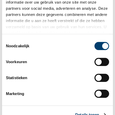
informatie over uw gebruik van onze site met onze
Gebouwtype: Woonhuis
partners voor social media, adverteren en analyse. Deze
Geveltype: Lijstgevel
partners kunnen deze gegevens combineren met andere
Bouwstijl: Lodewijk XV
Bouwjaar: 1751
informatie die u aan ze heeft verstrekt of die ze hebben
Opdrachtgever/eerste gebruiker: Floris Kroll
verzameld op basis van uw gebruik van hun services. U
gaat akkoord met de cookies en het
privacystatement
Monumentstatus: Rijksmonument
als u onze website blijft gebruiken.
Toestemmingsselectie
Noodzakelijk
Publicatiedatum: 21/03/2014
Voorkeuren
Ontvang de nieuwsbrief
Statistieken
Wilt u op de hoogte blijven van de mooiste verhalen en het
laatste erfgoednieuws? Schrijf u dan nu in voor onze
Marketing
wekelijkse nieuwsbrief!
Details tonen