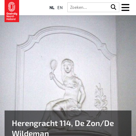
NL
EN
Herengracht 114, De Zon/De
Wildeman