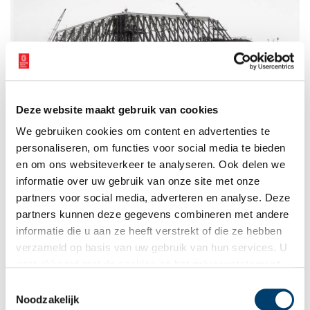
Deze website maakt gebruik van cookies
We gebruiken cookies om content en advertenties te
personaliseren, om functies voor social media te bieden
Sloop van de Hembrug in 1983. Beeld: Gemeentearchief Zaanstad
en om ons websiteverkeer te analyseren. Ook delen we
informatie over uw gebruik van onze site met onze
In stukken
partners voor social media, adverteren en analyse. Deze
Liefhebbers van treinen, bruggen, technisch vernuft en
partners kunnen deze gegevens combineren met andere
nostalgisch verleden kregen begin jaren tachtig de schrik van hun
informatie die u aan ze heeft verstrekt of die ze hebben
leven toen bekend werd dat de Hembrug zou worden gesloopt.
verzameld op basis van uw gebruik van hun services. U
De bouw van de Hemspoortunnel onder het Noordzeekanaal
gaat akkoord met de cookies en het
privacystatement
betekende de doodsteek voor het ijzeren gevaarte uit het begin
als u onze website blijft gebruiken.
Toestemmingsselectie
van de vorige eeuw, waarover dagelijks tientallen treinen
Noodzakelijk
ratelden. De brug was overbodig geworden en acties voor het