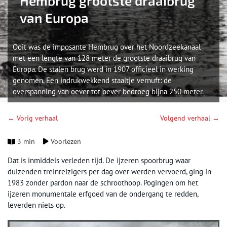
Hembrug grootste draaibrug
van Europa
Ooit was de imposante Hembrug over het Noordzeekanaal
met een lengte van 128 meter de grootste draaibrug van
Europa. De stalen brug werd in 1907 officieel in werking
genomen. Een indrukwekkend staaltje vernuft: de
overspanning van oever tot oever bedroeg bijna 250 meter.
← Vorig verhaal
Volgend verhaal →
3 min
Voorlezen
Dat is inmiddels verleden tijd. De ijzeren spoorbrug waar
duizenden treinreizigers per dag over werden vervoerd, ging in
1983 zonder pardon naar de schroothoop. Pogingen om het
ijzeren monumentale erfgoed van de ondergang te redden,
leverden niets op.