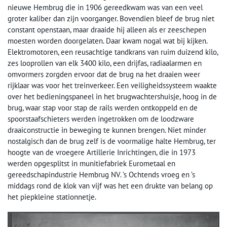
nieuwe Hembrug die in 1906 gereedkwam was van een veel
groter kaliber dan zijn voorganger. Bovendien bleef de brug niet
constant openstaan, maar draaide hij alleen als er zeeschepen
moesten worden doorgelaten. Daar kwam nogal wat bij kijken.
Elektromotoren, een reusachtige tandkrans van ruim duizend kilo,
zes looprollen van elk 3400 kilo, een drijfas, radiaalarmen en
omvormers zorgden ervoor dat de brug na het draaien weer
rijklaar was voor het treinverkeer. Een veiligheidssysteem waakte
over het bedieningspaneel in het brugwachtershuisje, hoog in de
brug, waar stap voor stap de rails werden ontkoppeld en de
spoorstaafschieters werden ingetrokken om de loodzware
draaiconstructie in beweging te kunnen brengen. Niet minder
nostalgisch dan de brug zelf is de voormalige halte Hembrug, ter
hoogte van de vroegere Artillerie Inrichtingen, die in 1973
werden opgesplitst in munitiefabriek Eurometaal en
gereedschapindustrie Hembrug NV. ’s Ochtends vroeg en ’s
middags rond de klok van vijf was het een drukte van belang op
het piepkleine stationnetje.