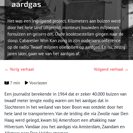
aardgas
Het was een ingrijpend project. Kilometers aan buizen werd
door het hele land uitgerold, monteurs bouwden miljoenen
fornuizen en geisers om. Oude kooktoestellen gingen naar de
sloop. Cabaretier Wim Kan zong in zijn oudejaarsconference
op de radio ‘Twaalf miljoen oliebollen op aardgas’. En nu, zestig
jaren later, gaan we van het aardgas af.
← Vorig verhaal
Volgend verhaal →
7 min
Voorlezen
Een journalist berekende in 1964 dat er zeker 40.000 buizen van
twaalf meter lengte nodig waren om het aardgas dat in
Slochteren in het weiland van boer Boon was ontdekt door het
hele land te transporteren. Van de leiding die via Zwolle naar Den
Haag werd gelegd, kwam bij Amersfoort een aftakking naar
Hilversum. Vandaar zou het aardgas via Amsterdam, Zaandam en