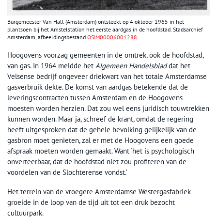
Burgemeester Van Hall (Amsterdam) ontsteekt op 4 oktober 1965 in het
plantsoen bij het Amstelstation het eerste aardgas in de hoofdstad. Stadsarchief
Amsterdam, afbeeldingsbestand
OSIM00006001288
Hoogovens voorzag gemeenten in de omtrek, ook de hoofdstad,
van gas. In 1964 meldde het
Algemeen Handelsblad
dat het
Velsense bedrijf ongeveer driekwart van het totale Amsterdamse
gasverbruik dekte. De komst van aardgas betekende dat de
leveringscontracten tussen Amsterdam en de Hoogovens
moesten worden herzien. Dat zou wel eens juridisch touwtrekken
kunnen worden. Maar ja, schreef de krant, omdat de regering
heeft uitgesproken dat de gehele bevolking gelijkelijk van de
gasbron moet genieten, zal er met de Hoogovens een goede
afspraak moeten worden gemaakt. Want ‘het is psychologisch
onverteerbaar, dat de hoofdstad niet zou profiteren van de
voordelen van de Slochterense vondst.’
Het terrein van de vroegere Amsterdamse Westergasfabriek
groeide in de loop van de tijd uit tot een druk bezocht
cultuurpark.