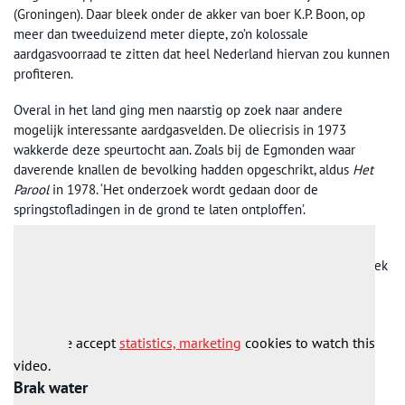
(Groningen). Daar bleek onder de akker van boer K.P. Boon, op
meer dan tweeduizend meter diepte, zo’n kolossale
aardgasvoorraad te zitten dat heel Nederland hiervan zou kunnen
profiteren.
Overal in het land ging men naarstig op zoek naar andere
mogelijk interessante aardgasvelden. De oliecrisis in 1973
wakkerde deze speurtocht aan. Zoals bij de Egmonden waar
daverende knallen de bevolking hadden opgeschrikt, aldus
Het
Parool
in 1978. ‘Het onderzoek wordt gedaan door de
springstofladingen in de grond te laten ontploffen’.
Ook in de natuurgebieden in Waterland en in de
Staatsboswachterij Schoorl wilde men weer seismisch onderzoek
gaan plegen. Staatsbosbeheer was daar alles behalve gelukkig
mee.
Please accept
statistics, marketing
cookies to watch this
video.
Brak water