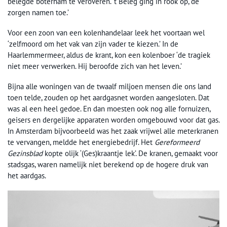
belegde boterham te veroveren. ’t Beleg ging in rook op, de
zorgen namen toe.’
Voor een zoon van een kolenhandelaar leek het voortaan wel
‘zelfmoord om het vak van zijn vader te kiezen.’ In de
Haarlemmermeer, aldus de krant, kon een kolenboer ‘de tragiek
niet meer verwerken. Hij beroofde zich van het leven.’
Bijna alle woningen van de twaalf miljoen mensen die ons land
toen telde, zouden op het aardgasnet worden aangesloten. Dat
was al een heel gedoe. En dan moesten ook nog alle fornuizen,
geisers en dergelijke apparaten worden omgebouwd voor dat gas.
In Amsterdam bijvoorbeeld was het zaak vrijwel alle meterkranen
te vervangen, meldde het energiebedrijf. Het
Gereformeerd
Gezinsblad
kopte olijk ‘(Ges)kraantje lek’. De kranen, gemaakt voor
stadsgas, waren namelijk niet berekend op de hogere druk van
het aardgas.