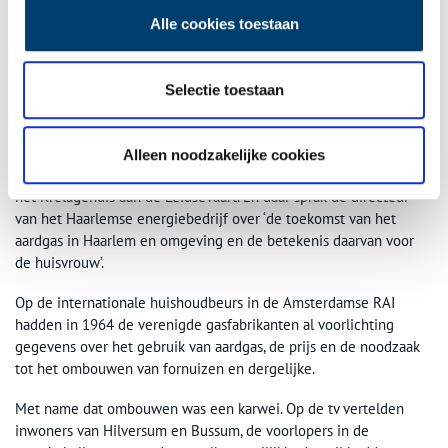
moest ook de schoorsteen eraan geloven. Noord-Hollands Archief, Collectie van
foto’s en negatieven van Fotopersbureau De Boer te Haarlem, inventarisnummer
Alle cookies toestaan
3445.
Schrik slaat om het hart
Selectie toestaan
Voorafgaand aan het binnenhalen van dat aardgas uit Slochteren
was een grote campagne gestart om huisvrouwen op de nieuwe
tijd voor te bereiden. Haarlems burgemeester Cremers opende
Alleen noodzakelijke cookies
begin maart 1965 de Haarlemse Voorjaarsbeurs voor de Vrouw in
het Krelagehuis aan de Leidsevaart. En daar sprak de directeur
van het Haarlemse energiebedrijf over ‘de toekomst van het
aardgas in Haarlem en omgeving en de betekenis daarvan voor
de huisvrouw’.
Op de internationale huishoudbeurs in de Amsterdamse RAI
hadden in 1964 de verenigde gasfabrikanten al voorlichting
gegevens over het gebruik van aardgas, de prijs en de noodzaak
tot het ombouwen van fornuizen en dergelijke.
Met name dat ombouwen was een karwei. Op de tv vertelden
inwoners van Hilversum en Bussum, de voorlopers in de