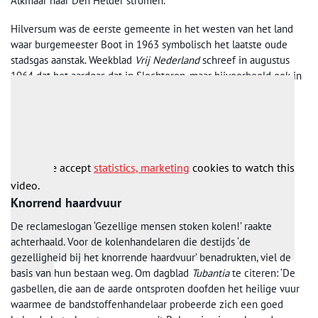
Alkmaar naar Den Helder stromen.
Hilversum was de eerste gemeente in het westen van het land
waar burgemeester Boot in 1963 symbolisch het laatste oude
stadsgas aanstak. Weekblad
Vrij Nederland
schreef in augustus
1964 dat het aardgas dat in Slochteren, maar bijvoorbeeld ook in
plaatsen als Edam en Egmond was aangetroffen ‘een
revolutionaire verandering in ons levenspatroon (zal)
veroorzaken.’ Al was het maar omdat nu iedereen centrale
verwarming zou kunnen krijgen.
Please accept
statistics, marketing
cookies to watch this
video.
Knorrend haardvuur
De reclameslogan ‘Gezellige mensen stoken kolen!’ raakte
achterhaald. Voor de kolenhandelaren die destijds ‘de
gezelligheid bij het knorrende haardvuur’ benadrukten, viel de
basis van hun bestaan weg. Om dagblad
Tubantia
te citeren: ‘De
gasbellen, die aan de aarde ontsproten doofden het heilige vuur
waarmee de bandstoffenhandelaar probeerde zich een goed