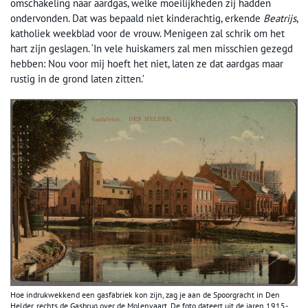
omschakeling naar aardgas, welke moeilijkheden zij hadden
ondervonden. Dat was bepaald niet kinderachtig, erkende
Beatrijs
,
katholiek weekblad voor de vrouw. Menigeen zal schrik om het
hart zijn geslagen. ‘In vele huiskamers zal men misschien gezegd
hebben: Nou voor mij hoeft het niet, laten ze dat aardgas maar
rustig in de grond laten zitten.’
Hoe indrukwekkend een gasfabriek kon zijn, zag je aan de Spoorgracht in Den
Helder, rechts de Gasbrug over de Molenvaart. De foto dateert uit de jaren 1915-