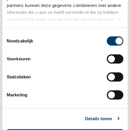
partners kunnen deze gegevens combineren met andere
informatie die u aan ze heeft verstrekt of die ze hebben
verzameld op basis van uw gebruik van hun services. U
gaat akkoord met de cookies en het
privacystatement
als u onze website blijft gebruiken.
Toestemmingsselectie
Noodzakelijk
Voorkeuren
Statistieken
Marketing
Details tonen
Bij het opdoeken van de gasfabriek aan de Harmenjansweg in Haarlem in 1970