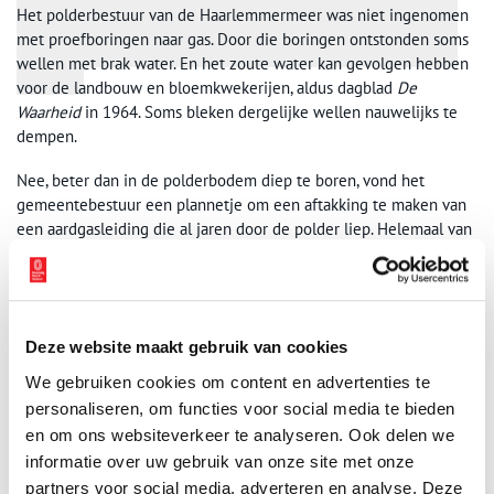
Het polderbestuur van de Haarlemmermeer was niet ingenomen
met proefboringen naar gas. Door die boringen ontstonden soms
wellen met brak water. En het zoute water kan gevolgen hebben
voor de landbouw en bloemkwekerijen, aldus dagblad
De
Waarheid
in 1964. Soms bleken dergelijke wellen nauwelijks te
dempen.
Nee, beter dan in de polderbodem diep te boren, vond het
gemeentebestuur een plannetje om een aftakking te maken van
een aardgasleiding die al jaren door de polder liep. Helemaal van
de Kaag naar Vijfhuizen. Deze leiding transporteerde gas uit een
wingebied in Zuid-Holland naar de Hoogovens in IJmuiden. Een
creatief plan, maar van zo’n eigen aftakking is het nooit gekomen.
Haarlemmermeer moest wachten op het gas uit Slochteren.
Deze website maakt gebruik van cookies
We gebruiken cookies om content en advertenties te
personaliseren, om functies voor social media te bieden
en om ons websiteverkeer te analyseren. Ook delen we
informatie over uw gebruik van onze site met onze
partners voor social media, adverteren en analyse. Deze