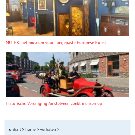
MUTEK: hét museum voor Toegepaste Europese Kunst
Historische Vereniging Amstelveen zoekt mensen op
onh.nl
>
home
>
verhalen
>