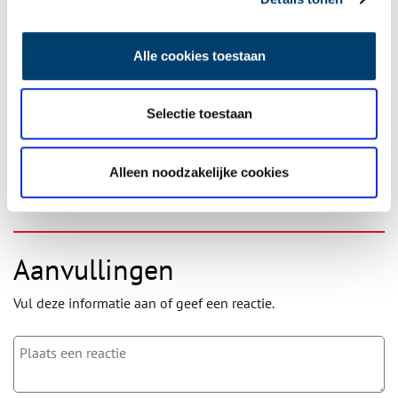
Ontvang de nieuwsbrief
Alle cookies toestaan
Wilt u op de hoogte blijven van de mooiste verhalen en het
laatste erfgoednieuws? Schrijf u dan nu in voor onze
Selectie toestaan
wekelijkse nieuwsbrief!
Alleen noodzakelijke cookies
Bij inschrijving gaat u akkoord met ons
privacybeleid
.
Aanvullingen
Vul deze informatie aan of geef een reactie.