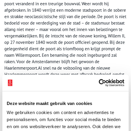
poort veranderd in een treurige bouwval. Weer wordt hij
afgebroken. In 1840 verrijst een moderne stadspoort in de sobere
en strakke neoclassicistische stijl van die periode. De poort is niet
bedoeld voor de verdediging van de stad – de stadsmuur bestaat
allang niet meer – maar vooral om het innen van belastingen te
vergemakkelijken. Bij de intocht van de nieuwe koning, Willem II,
op 27 november 1840 wordt de poort officieel geopend. Bij deze
gelegenheid dient de poort als triomfboog en krijgt prompt de
naam Willemspoort. Een benaming die nooit ingeburgerd zal
raken. Voor de Amsterdammer blijft het gewoon de
Haarlemmerpoort.Al snel na de voltooiing van de nieuwe
Haarlemmerpoort wordt deze weer met afbraak bedreigd, omdat
er een nieuw gebouw voor politie en brandweer moet komen.
Maar in 1900 wordt de poort toch gerestaureerd. Ook midden
twintigste eeuw is de poort in gevaar – ditmaal door een weg die
langs de spoorlijn naar Haarlem zou worden aangelegd.
Deze website maakt gebruik van cookies
Oudheidkundige verenigingen verzetten zich met succes. Een
We gebruiken cookies om content en advertenties te
echte functie voor de stad heeft de poort echter niet meer. Sinds
1986 wordt de poort na een renovatie door particulieren
personaliseren, om functies voor social media te bieden
bewoond.
en om ons websiteverkeer te analyseren. Ook delen we