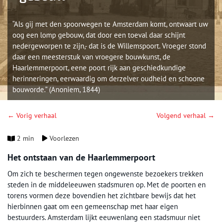
“Als gij met den spoorwegen te Amsterdam komt, ontwaart uw
oog een lomp gebouw, dat door een toeval daar schijnt
nedergeworpen te zijn,- dat is de Willemspoort. Vroeger stond
daar een meesterstuk van vroegere bouwkunst, de
Haarlemmerpoort, eene poort rijk aan geschiedkundige
herinneringen, eerwaardig om derzelver oudheid en schoone
bouworde.” (Anoniem, 1844)
← Vorig verhaal
Volgend verhaal →
2 min
Voorlezen
Het ontstaan van de Haarlemmerpoort
Om zich te beschermen tegen ongewenste bezoekers trekken
steden in de middeleeuwen stadsmuren op. Met de poorten en
torens vormen deze bovendien het zichtbare bewijs dat het
hierbinnen gaat om een gemeenschap met haar eigen
bestuurders. Amsterdam lijkt eeuwenlang een stadsmuur niet