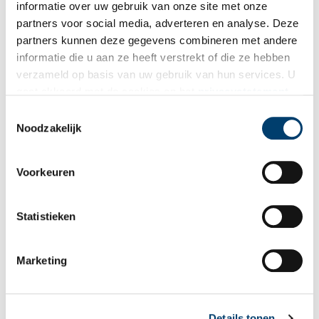
informatie over uw gebruik van onze site met onze
partners voor social media, adverteren en analyse. Deze
partners kunnen deze gegevens combineren met andere
informatie die u aan ze heeft verstrekt of die ze hebben
verzameld op basis van uw gebruik van hun services. U
gaat akkoord met de cookies en het
privacystatement
als u onze website blijft gebruiken.
Toestemmingsselectie
Noodzakelijk
Voorkeuren
Statistieken
Haarlemmerpoort, Amsterdam, 2018. Beeld: Stadsherstel Amsterdam
Auteur
: Eva van Dijk
Marketing
Publicatiedatum: 06/06/2011
Details tonen