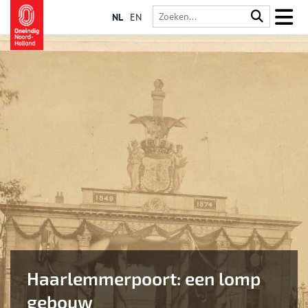
NL
EN
Haarlemmerpoort: een lomp
gebouw