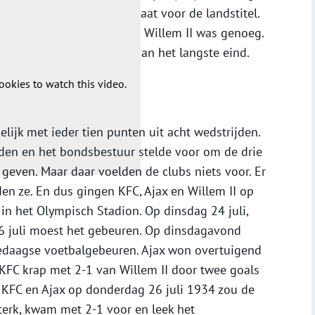
s de belangrijkste kandidaat voor de landstitel.
 de laatste wedstrijd tegen Willem II was genoeg.
en de Tilburgers met 2-3 aan het langste eind.
ookies to watch this video.
elijk met ieder tien punten uit acht wedstrijden.
rden en het bondsbestuur stelde voor om de drie
 geven. Maar daar voelden de clubs niets voor. Er
 ze. En dus gingen KFC, Ajax en Willem II op
 in het Olympisch Stadion. Op dinsdag 24 juli,
6 juli moest het gebeuren. Op dinsdagavond
iedaagse voetbalgebeuren. Ajax won overtuigend
FC krap met 2-1 van Willem II door twee goals
n KFC en Ajax op donderdag 26 juli 1934 zou de
terk, kwam met 2-1 voor en leek het