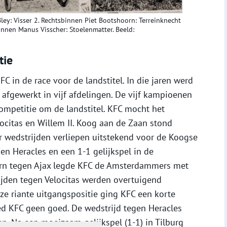
Bley: Visser 2. Rechtsbinnen Piet Bootshoorn: Terreinknecht
binnen Manus Visscher: Stoelenmatter. Beeld:
tie
FC in de race voor de landstitel. In die jaren werd
afgewerkt in vijf afdelingen. De vijf kampioenen
ompetitie om de landstitel. KFC mocht het
elocitas en Willem II. Koog aan de Zaan stond
ier wedstrijden verliepen uitstekend voor de Koogse
en Heracles en een 1-1 gelijkspel in de
eturn tegen Ajax legde KFC de Amsterdammers met
ijden tegen Velocitas werden overtuigend
e riante uitgangspositie ging KFC een korte
ed KFC geen goed. De wedstrijd tegen Heracles
en. Na een moeizaam gelijkspel (1-1) in Tilburg