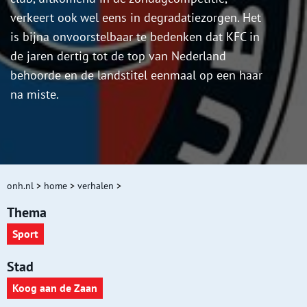
verkeert ook wel eens in degradatiezorgen. Het
is bijna onvoorstelbaar te bedenken dat KFC in
de jaren dertig tot de top van Nederland
behoorde en de landstitel eenmaal op een haar
na miste.
onh.nl
>
home
>
verhalen
>
Thema
Sport
Stad
Koog aan de Zaan