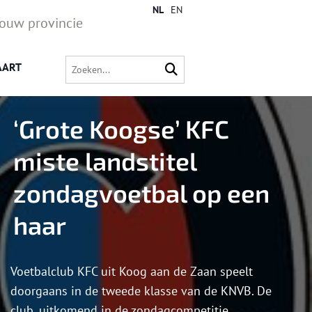
NL
EN
jouw provincie
AART
‘Grote Koogse’ KFC
miste landstitel
zondagvoetbal op een
haar
Voetbalclub KFC uit Koog aan de Zaan speelt
doorgaans in de tweede klasse van de KNVB. De
club, uitkomend in de zondagcompetitie,