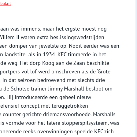
bal.nl
 Zaan was immens, maar het ergste moest nog
illem II waren extra beslissingswedstrijden
een domper van jewelste op. Nooit eerder was een
n landstitel als in 1934. KFC timmerde in het
 de weg. Het dorp Koog aan de Zaan beschikte
sportpers vol lof werd omschreven als de ‘Grote
C in dat seizoen bedroevend met slechts drie
na de Schotse trainer Jimmy Marshall besloot om
en. Hij introduceerde een geheel nieuw
defensief concept met teruggetrokken
de counter gerichte driemansvoorhoede. Marshalls
sis vormde voor het latere stopperspilsysteem, was
ponerende reeks overwinningen speelde KFC zich