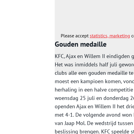
tegen Willem II was KFC nog steed
Een gelijkspel op eigen terrein in
In een zinderende wedstrijd trokk
Please accept
statistics, marketing
c
Gouden medaille
KFC, Ajax en Willem II eindigden g
Het was inmiddels half juli gewo
clubs alle een gouden medaille te
moest een kampioen komen, vonden
herhaling in een halve competitie
woensdag 25 juli en donderdag 2
openden Ajax en Willem II het dr
met 4-1. De volgende avond won K
van Jaap Mol. De wedstrijd tusse
beslissing brengen. KFC speelde s