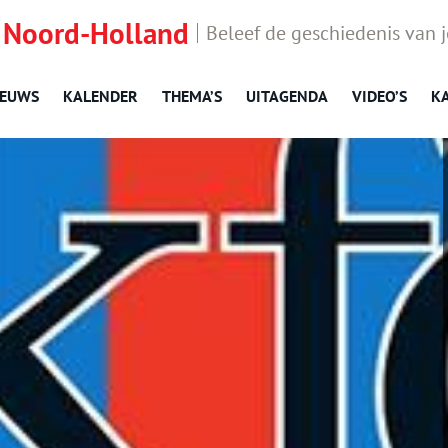
 Noord-Holland
Beleef de geschiedenis van 
IEUWS
KALENDER
THEMA’S
UITAGENDA
VIDEO’S
K