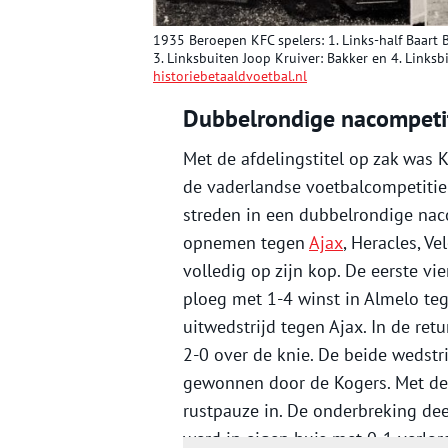
1935 Beroepen KFC spelers: 1. Links-half Baart 
3. Linksbuiten Joop Kruiver: Bakker en 4. Links
historiebetaaldvoetbal.nl
Dubbelrondige nacompeti
Met de afdelingstitel op zak was K
de vaderlandse voetbalcompetitie 
streden in een dubbelrondige nac
opnemen tegen
Ajax
, Heracles, V
volledig op zijn kop. De eerste v
ploeg met 1-4 winst in Almelo teg
uitwedstrijd tegen Ajax. In de r
2-0 over de knie. De beide wedstr
gewonnen door de Kogers. Met dez
rustpauze in. De onderbreking de
werd in eigen huis met 0-1 verlor