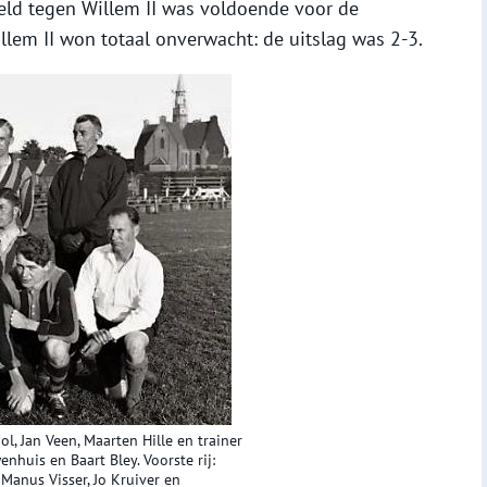
veld tegen Willem II was voldoende voor de
llem II won totaal onverwacht: de uitslag was 2-3.
l, Jan Veen, Maarten Hille en trainer
nhuis en Baart Bley. Voorste rij:
Manus Visser, Jo Kruiver en