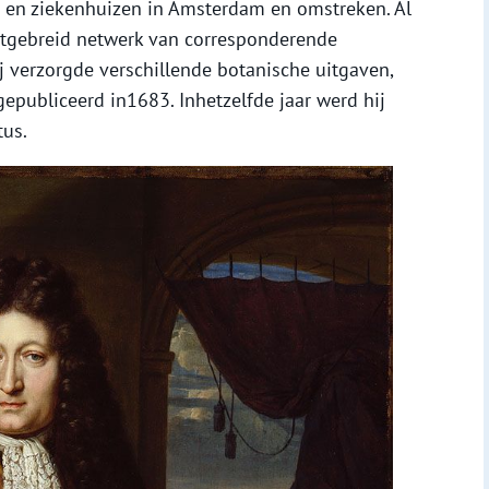
n en ziekenhuizen in Amsterdam en omstreken. Al
uitgebreid netwerk van corresponderende
j verzorgde verschillende botanische uitgaven,
epubliceerd in1683. Inhetzelfde jaar werd hij
tus.