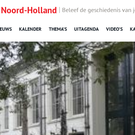
 Noord-Holland
Beleef de geschiedenis van 
IEUWS
KALENDER
THEMA’S
UITAGENDA
VIDEO’S
K