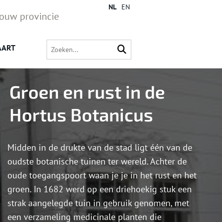
NL
EN
jouw provincie
AART
Groen en rust in de
Hortus Botanicus
Midden in de drukte van de stad ligt één van de
oudste botanische tuinen ter wereld. Achter de
oude toegangspoort waan je je in het rust en het
groen. In 1682 werd op een driehoekig stuk een
strak aangelegde tuin in gebruik genomen, met
een verzameling medicinale planten die