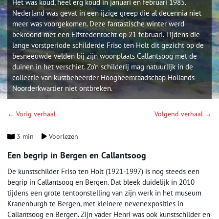
Het was koud, heel erg koud in januari en februari 1985.
Nederland was gevat in een ijzige greep die al decennia niet
meer was voorgekomen. Deze fantastische winter werd
bekroond met een Elfstedentocht op 21 februari. Tijdens die
lange vorstperiode schilderde Friso ten Holt dit gezicht op de
besneeuwde velden bij zijn woonplaats Callantsoog met de
duinen in het verschiet. Zo’n schilderij mag natuurlijk in de
collectie van kustbeheerder Hoogheemraadschap Hollands
Noorderkwartier niet ontbreken.
← Vorig verhaal
Volgend verhaal →
3 min
Voorlezen
Een begrip in Bergen en Callantsoog
De kunstschilder Friso ten Holt (1921-1997) is nog steeds een
begrip in Callantsoog en Bergen. Dat bleek duidelijk in 2010
tijdens een grote tentoonstelling van zijn werk in het museum
Kranenburgh te Bergen, met kleinere nevenexposities in
Callantsoog en Bergen. Zijn vader Henri was ook kunstschilder en