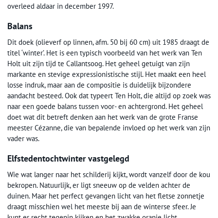
overleed aldaar in december 1997.
Balans
Dit doek (olieverf op linnen, afm. 50 bij 60 cm) uit 1985 draagt de
titel ‘winter’. Het is een typisch voorbeeld van het werk van Ten
Holt uit zijn tijd te Callantsoog. Het geheel getuigt van zijn
markante en stevige expressionistische stijl. Het maakt een heel
losse indruk, maar aan de compositie is duidelijk bijzondere
aandacht besteed. Ook dat typeert Ten Holt, die altijd op zoek was
naar een goede balans tussen voor- en achtergrond. Het geheel
doet wat dit betreft denken aan het werk van de grote Franse
meester Cézanne, die van bepalende invloed op het werk van zijn
vader was.
Elfstedentochtwinter vastgelegd
Wie wat langer naar het schilderij kijkt, wordt vanzelf door de kou
bekropen. Natuurlijk, er ligt sneeuw op de velden achter de
duinen. Maar het perfect gevangen licht van het fletse zonnetje
draagt misschien wel het meeste bij aan de winterse sfeer. Je
kunt er recht tegenin kijken en het zwakke oranje licht