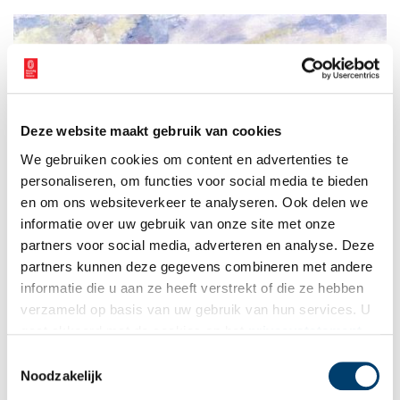
Deze website maakt gebruik van cookies
We gebruiken cookies om content en advertenties te
personaliseren, om functies voor social media te bieden
en om ons websiteverkeer te analyseren. Ook delen we
informatie over uw gebruik van onze site met onze
partners voor social media, adverteren en analyse. Deze
partners kunnen deze gegevens combineren met andere
informatie die u aan ze heeft verstrekt of die ze hebben
verzameld op basis van uw gebruik van hun services. U
Friso ten Holt, zonder titel (1987). Olieverf op doek, afmetingen
gaat akkoord met de cookies en het
privacystatement
50 x 65 cm.
als u onze website blijft gebruiken.
Toestemmingsselectie
Publicatiedatum: 21/12/2011
Noodzakelijk