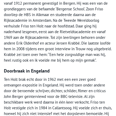
vanaf 1912 permanent gevestigd in Bergen. Hij was een van de
grondleggers van de befaamde ‘Bergense School’. Zoon Friso
doorliep de HBS in Alkmaar en studeerde daarna aan de
Rijksacademie in Amsterdam. Na de Tweede Wereldoorlog
verhuisde Friso ten Holt naar de hoofdstad. Daar ging hij
naderhand lesgeven, eerst aan de Rietveldtacademie en vanaf
1969 aan de Rijksacademie. Tot zijn leerlingen behoren onder
andere Erik Oldenhof en acteur Jeroen Krabbé. Die laatste loofde
hem in 2008 tijdens een groot interview in Trouw nog uitgebreid.
Krabbé zei toen over hem: “Een hele zorgvuldige man was hij,
heel rustig ook en ik voelde me bij hem op mijn gemak”.
Doorbraak in Engeland
Ten Holt brak echt door in 1962 met een een zeer goed
ontvangen expositie in Engeland. Hij werd toen onder andere
door de beroemde schrijver, dichter, schilder, filmer en criticus
John Berger geïnterviewd voor de BBC-televisie. Al zijn
beschikbare werk werd daarna in één keer verkocht. Friso ten
Holt vestigde zich in 1984 in Callantsoog. Hij voelde zich er thuis,
hoewel hij zich niet intensief met het dorpsleven bemoeide. Hij