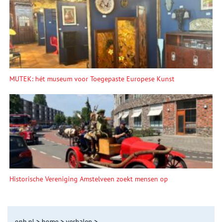
MUTEK: hét museum voor Toegepaste Europese Kunst
Historische Vereniging Amstelveen zoekt mensen op
onh.nl
>
home
>
verhalen
>