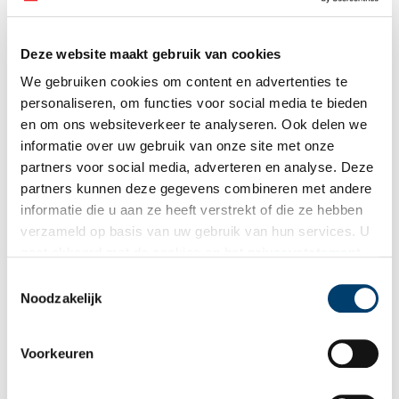
zette het herstel in. Het fort werd ontdaan van alle struikgewas
en opslag van bomen die overal groeiden, de gracht uitgediept,
Deze website maakt gebruik van cookies
de muren hersteld en de contouren van de wallen weer duidelijk
gemaakt. Het fortwachtershuis werd naar oorspronkelijke
We gebruiken cookies om content en advertenties te
tekeningen herbouwd. Inmiddels kwamen er al steeds meer
personaliseren, om functies voor social media te bieden
activiteiten op en rond het fort, vooral in de artillerieloods:
en om ons websiteverkeer te analyseren. Ook delen we
cultureel, recreatief, culinair en creatief. Het is nu zelfs een
informatie over uw gebruik van onze site met onze
officiële trouwlocatie van de gemeente Bussum geworden!
partners voor social media, adverteren en analyse. Deze
partners kunnen deze gegevens combineren met andere
informatie die u aan ze heeft verstrekt of die ze hebben
verzameld op basis van uw gebruik van hun services. U
gaat akkoord met de cookies en het
privacystatement
als u onze website blijft gebruiken.
Toestemmingsselectie
Noodzakelijk
Voorkeuren