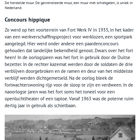
De herstelde muur. De gecreneleerde muur, een muur met schietgaten, is uniek in
Nederland.
Concours hippique
Zo werd op het voorterrein van Fort Werk IV in 1933, in het kader
van een werkverschaffingsproject voor werklozen, een sportpark
aangelegd. Hier werd onder andere een paardenconcours
gehouden dat landelijke bekendheid genoot. Dwars over het fort
heen! In de oorlogsjaren was het fort in gebruik door de Duitse
bezetter. In de rechter kazemat werden door de soldaten de drie
verblijven doorgebroken en de ramen en deur van het middelste
verblijf werden dichtgemetseld. Na de oorlog bleek de
fortwachterswoning rijp voor de sloop te zijn en verdween. In de
naoorlogse jaren was het fort soms het toneel voor een
openluchttheater of een taptoe. Vanaf 1963 was de poterne ruim
dertig jaar in gebruik als schietbaan.