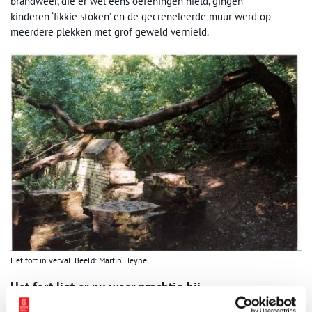
brandweer, die er wel eens oefeningen hield, gingen
kinderen ‘fikkie stoken’ en de gecreneleerde muur werd op
meerdere plekken met grof geweld vernield.
Het fort in verval. Beeld: Martin Heyne.
Het fort ligt er nu weer prachtig bij
In 1990 kwam er een ommekeer in deze situatie en vanaf dat jaar