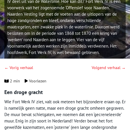
IV deel uit van de Waterlinie. Hoe kan dit? Fort Werk IV is een
voorwerk van het zogenoemde 'Offensief voor Naarden'.
Naarden Vesting ligt met de voeten aan de uitlopers van de
hoge zandgronden en bleef, ondanks verschillende
maatregelen, een zwakke plek in de waterlinie. Daarom werd
besloten om in de periode van 1868 tot 1870 een kring van
'werken' rond Naarden aan te leggen. Vier van de vijf
voornamelijk aarden werken zijn inmiddels verdwenen. Het
hoofdwerk, Fort Werk IV, is wel bewaard gebleven.
← Vorig verhaal
Volgend verhaal →
2 min
Voorlezen
Een droge gracht
Wie Fort Werk IV ziet, valt ook meteen het bijzondere eraan op. Er
is namelijk geen natte, maar een droge gracht omheen gegraven.
De muur bevat schietgaten, we noemen dat een ‘gecreneleerde’
muur. Enig in zijn soort in Nederland! Verder bevat het fort
gewelfde kazematten, een ‘poterne’ (een lange ondergrondse