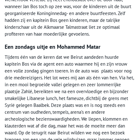
wanneer Jan Bos toch op zee was, voor de kinderen uit de buurt
georganiseerde Koninginnedag- en andere buurtfeesten. Zelf
hadden zij en kapitein Bos geen kinderen, maar de talrijke
kinderschaar uit de Alkmaarse Talmastraat liet ze optimaal
profiteren van haar moederlijke gevoelens.
Een zondags uitje en Mohammed Matar
Tijdens één van de keren dat we Beirut aandeden huurde
kapitein Bos via de agent een auto waarmee hij en zijn vrouw
een volle zondag gingen toeren. In de auto was plaats voor nog
drie medereizigers. Het lot wees mij aan als één van hen. Via het,
in een mooi begroeide vallei gelegen en zeer lommerrijke
plaatsje Zahlé, bereikten we na een overvloedige en bijzonder
smakelijke Libanese lunch, het fameuze, dichtbij de grens met
Syrië gelegen Baalbek. Deze plaats was en is nog steeds een
centrum van oudheden, tempels, arena’s en andere
archeologische bezienswaardigheden. We liepen, klommen en
klauterden wat af die dag, maar het was de moeite meer dan
waard. Op de terugrit naar Beirut wilden we nog een bezoek
brengen aan een van de vele wijnhuizen, maar jammer genoeg