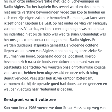
hij in, in onze radioconversatie met Radio Scheveningen en
Radio Algiers. Tot het kapitein Bos teveel werd en deze hem in
niet mis te verstane bewoordingen vroeg zijn kop te houden en
zich met zijn eigen zaken te bemoeien. Ruim een jaar later voer
ik zelf onder Kapitein De Gast, op het onder de vlag van Paraguay
varende m.s. Villarrica, en kon ik met eigen ogen vaststellen dat
hij inderdaad niet bij de radio was weg te slaan. Uiteindelijk was
het ons gelukt om contact te leggen met Radio Algiers. Er
werden duidelijke afspraken gemaakt.De volgende ochtend
liepen we de haven van Algiers binnen en ging onze zieke 3e
stuurman van boord, opgehaald door de loodsboot. Hierop
bevonden zich naast de loods, een dokter en iemand van ons
plaatselijke agentschap. Wij wensten onze onfortuinlijke collega
veel sterkte, hebben hem uitgezwaaid en onze reis richting
Beirut vervolgd. Veel later heb ik, via kantoor Rotterdam,
vernomen dat hij de operatie goed had doorstaan en genezen en
wel per vliegtuig naar Nederland is gegaan.
Kerstgroet vanuit volle zee
Kort voor Kerst 1966 voeren we door Straat Messina op weg van