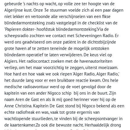
gebeurde ’s nachts op wacht, op volle zee ter hoogte van de
Algerijnse kust. Onze 3e stuurman voelde zich al een paar dagen
niet lekker en vertoonde alle verschijnselen van een fikse
blindedarmontsteking zoals vastgelegd in de checklist van de
’Papieren dokter- hoofdstuk blindedarmontsteking’.Via de
scheepsradio zochten we contact met Scheveningen Radio. Er
werd ons geadviseerd om onze patiënt in de dichtstbijzijnde
grote haven af te zetten teneinde de mogelijk ontstoken
blindedarm operatief te laten verwijderen. De keus viel op
Algiers. Het radiocontact zoeken met de havenautoriteiten
verliep, om het maar voorzichtig te zeggen, uiterst moeizaam.
Hoe hard en hoe vaak we ook riepen ’Alger Radio, Alger Radio,’
het duurde lang voor er een bruikbare reactie kwam. Ons hele
medische radioavontuur werd op de voet gevolgd door de
kapitein van een ander Nigoco schip bij ons in de buurt. Zijn
naam Aren de Gast en als ik mij goed herinner voer hij op de
Anne Christina. Kapitein De Gast stond bij Nigoco bekend als een
echte radiofreak en was, vaak tot grote ergernis van
wachtlopende stuurlieden, te vinden bij de scheepsontvanger in
de kaartenkamer.Zo ook die bewuste nacht. Herhaaldelijk drong