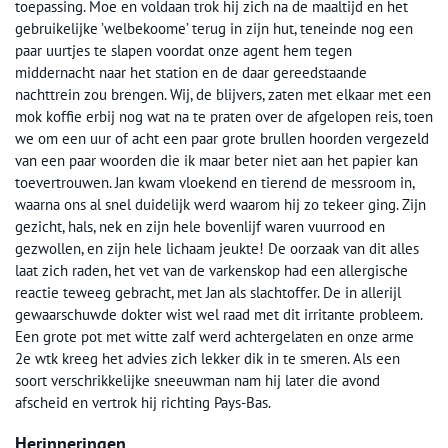
toepassing. Moe en voldaan trok hij zich na de maaltijd en het
gebruikelijke ’welbekoome’ terug in zijn hut, teneinde nog een
paar uurtjes te slapen voordat onze agent hem tegen
middernacht naar het station en de daar gereedstaande
nachttrein zou brengen. Wij, de blijvers, zaten met elkaar met een
mok koffie erbij nog wat na te praten over de afgelopen reis, toen
we om een uur of acht een paar grote brullen hoorden vergezeld
van een paar woorden die ik maar beter niet aan het papier kan
toevertrouwen. Jan kwam vloekend en tierend de messroom in,
waarna ons al snel duidelijk werd waarom hij zo tekeer ging. Zijn
gezicht, hals, nek en zijn hele bovenlijf waren vuurrood en
gezwollen, en zijn hele lichaam jeukte! De oorzaak van dit alles
laat zich raden, het vet van de varkenskop had een allergische
reactie teweeg gebracht, met Jan als slachtoffer. De in allerijl
gewaarschuwde dokter wist wel raad met dit irritante probleem.
Een grote pot met witte zalf werd achtergelaten en onze arme
2e wtk kreeg het advies zich lekker dik in te smeren. Als een
soort verschrikkelijke sneeuwman nam hij later die avond
afscheid en vertrok hij richting Pays-Bas.
Herinneringen