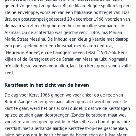
gelegd. Zo gezegd zo gedaan. Bij de klaargelegde spullen lag een
kleine enveloppe, voorzien van een Italiaanse postzegel van 100
lire, een poststempel gedateerd 20 december 1966, voorzien van
de naam van zijn echtgenote en het toenmalige woonadres in
Alkmaar. Op de achterflap was geschreven: ’J.J.Bos, m.s Marian
Maria, Straat Messina.’ De inhoud, een kleurig kaartje met daarop
een poes spelend met een kerstbal, met daarop gedrukt,
“Heureuse Année”, en de handgeschreven tekst: “19-12-66. Eens
kijken of de Kerstgroet uit de Straat van Messina lukt. Nogmaals
m’n allerbeste wensen voor allen, Jan’’. Een Kerstgroet vanuit volle
zee!
Kerstfeest in het zicht van de haven
De dag voor Kerst 1966 gingen we voor anker op de rede van
Beirut. Aangezien er geen aanstalten gemaakt werd om voor de
kant te gaan, werd het ons al snel duidelijk dat we de Kerstdagen
op zee zouden gaan doorbrengen. Zonder kerstboom, maar wel
voorzien van een goed gevulde in Marseille aan boord gebrachte
kerstkist, met allerhande aardige Kerstfeest-op-zee geschenken,
lukte het ons om, in het zicht van de haven, toch de juiste sfeer