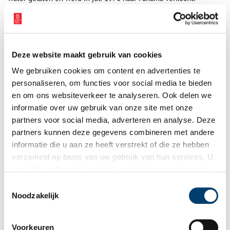
Deze website maakt gebruik van cookies
We gebruiken cookies om content en advertenties te
personaliseren, om functies voor social media te bieden
en om ons websiteverkeer te analyseren. Ook delen we
informatie over uw gebruik van onze site met onze
partners voor social media, adverteren en analyse. Deze
partners kunnen deze gegevens combineren met andere
informatie die u aan ze heeft verstrekt of die ze hebben
verzameld op basis van uw gebruik van hun services. U
gaat akkoord met de cookies en het
privacystatement
onh_image_1384
als u onze website blijft gebruiken.
Toestemmingsselectie
Noodzakelijk
Collectie Ed Vermeulen
Monsterboekje van mevrouw Thea Bos-Becude, echtgenote van
Voorkeuren
kapitein Jan Bos. In dit boekje wordt aantekening gemaakt van