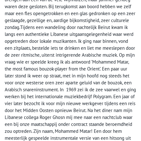
waren deze gesloten. Bij terugkomst aan boord hebben we zelf
maar een fles opengetrokken en een glas gedronken op een zeer
geslaagde, gezellige en, aardige bijkomstigheid, zeer culturele
zondag.Tijdens een wandeling door nachtelijk Beirut kwam ik
langs een authentieke Libanese uitgaansgelegenheid waar werd
opgetreden door lokale muzikanten. Ik ging naar binnen, vond
een zitplaats, bestelde iets te drinken en liet me meeslepen door
de zeer ritmische, uiterst intrigerende Arabische muziek. Op mijn
vraag wie er speelde kreeg ik als antwoord ’Mohammed Matar,
the most famous bouzok-player from the Orient’. Een paar uur
later stond ik weer op straat, met in mijn hoofd nog steeds het
voor onze westerse oren zeer aparte geluid van de bouzok, een
Arabisch snareninstrument. In 1969 zei ik de zee vaarwel en ging
werken bij het internationale muziekbedrijf Polygram. Een jaar of
vier later bezocht ik voor mijn nieuwe werkgever tijdens een reis
door het Midden Oosten opnieuw Beirut. Na het diner nam mijn
Libanese collega Roger Ghosn mij mee naar een nachtclub waar
een bij onze maatschappij onder contract staande beroemdheid
zou optreden. Zijn naam, Mohammed Matar! Een door hem
meesterlijk gespeelde instrumentale versie van een hitsong uit