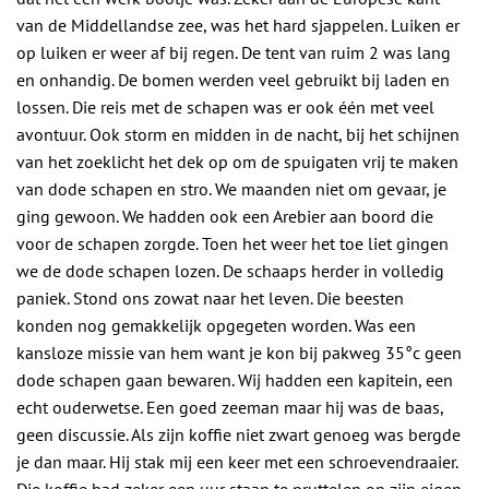
van de Middellandse zee, was het hard sjappelen. Luiken er
op luiken er weer af bij regen. De tent van ruim 2 was lang
en onhandig. De bomen werden veel gebruikt bij laden en
lossen. Die reis met de schapen was er ook één met veel
avontuur. Ook storm en midden in de nacht, bij het schijnen
van het zoeklicht het dek op om de spuigaten vrij te maken
van dode schapen en stro. We maanden niet om gevaar, je
ging gewoon. We hadden ook een Arebier aan boord die
voor de schapen zorgde. Toen het weer het toe liet gingen
we de dode schapen lozen. De schaaps herder in volledig
paniek. Stond ons zowat naar het leven. Die beesten
konden nog gemakkelijk opgegeten worden. Was een
kansloze missie van hem want je kon bij pakweg 35°c geen
dode schapen gaan bewaren. Wij hadden een kapitein, een
echt ouderwetse. Een goed zeeman maar hij was de baas,
geen discussie. Als zijn koffie niet zwart genoeg was bergde
je dan maar. Hij stak mij een keer met een schroevendraaier.