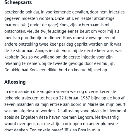
Scheepsarts
betekende ook dat, in voorkomende gevallen, door hem injecties
gegeven moesten worden. Onze uit Den Helder afkomstige
matroos o/g ( onder de gage) Koos, zijn achternaam is mij
ontschoten, viel de twijfelachtige eer te beurt om voor mij als
medisch proefkonijn te dienen. Koos moest vanwege een of
andere ontsteking twee keer per dag geprikt worden en ik was
de 2e stuurman. Aangezien dit voor mij de eerste keer was, was
kapitein Bos zo welwillend om de eerste injectie voor zijn
rekening te nemen, bij de tweede gevolgd door een ’nu jij!’.
Gelukkig had Koos een dikke huid en knapte hij snel op.
Aflossing
In de maanden die volgden voeren we nog diverse keren de
bekende trajecten tot het op 22 februari 1967, bijna op de kop af
zeven maanden na mijn entree aan boord in Marseille, mijn beurt
was om afgelost te worden. De aflossing vond plaats in Livorno of
zoals de Engelsen deze haven noemen Leghorn. Merkwaardig
woord overigens, dat me altijd aan kippen en ander pluimvee
doet denken. Een enkele paraaf ’JB’ (Jan Bos) in mijn