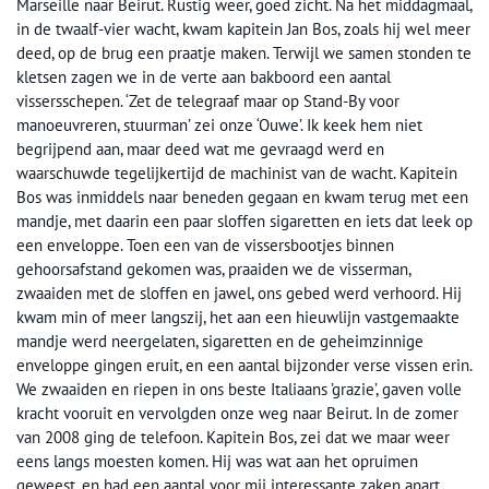
Marseille naar Beirut. Rustig weer, goed zicht. Na het middagmaal,
in de twaalf-vier wacht, kwam kapitein Jan Bos, zoals hij wel meer
deed, op de brug een praatje maken. Terwijl we samen stonden te
kletsen zagen we in de verte aan bakboord een aantal
vissersschepen. ‘Zet de telegraaf maar op Stand-By voor
manoeuvreren, stuurman’ zei onze ‘Ouwe’. Ik keek hem niet
begrijpend aan, maar deed wat me gevraagd werd en
waarschuwde tegelijkertijd de machinist van de wacht. Kapitein
Bos was inmiddels naar beneden gegaan en kwam terug met een
mandje, met daarin een paar sloffen sigaretten en iets dat leek op
een enveloppe. Toen een van de vissersbootjes binnen
gehoorsafstand gekomen was, praaiden we de visserman,
zwaaiden met de sloffen en jawel, ons gebed werd verhoord. Hij
kwam min of meer langszij, het aan een hieuwlijn vastgemaakte
mandje werd neergelaten, sigaretten en de geheimzinnige
enveloppe gingen eruit, en een aantal bijzonder verse vissen erin.
We zwaaiden en riepen in ons beste Italiaans ’grazie’, gaven volle
kracht vooruit en vervolgden onze weg naar Beirut. In de zomer
van 2008 ging de telefoon. Kapitein Bos, zei dat we maar weer
eens langs moesten komen. Hij was wat aan het opruimen
geweest, en had een aantal voor mij interessante zaken apart