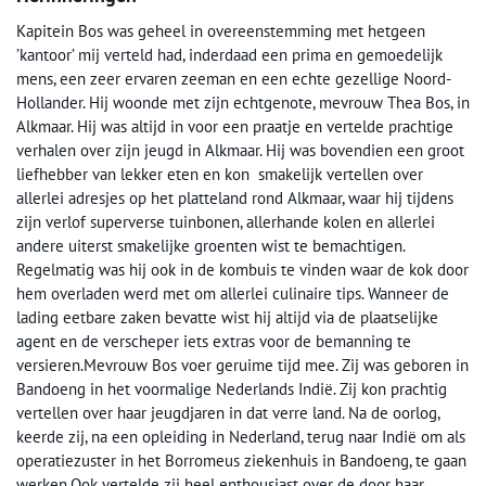
Kapitein Bos was geheel in overeenstemming met hetgeen
’kantoor’ mij verteld had, inderdaad een prima en gemoedelijk
mens, een zeer ervaren zeeman en een echte gezellige Noord-
Hollander. Hij woonde met zijn echtgenote, mevrouw Thea Bos, in
Alkmaar. Hij was altijd in voor een praatje en vertelde prachtige
verhalen over zijn jeugd in Alkmaar. Hij was bovendien een groot
liefhebber van lekker eten en kon smakelijk vertellen over
allerlei adresjes op het platteland rond Alkmaar, waar hij tijdens
zijn verlof superverse tuinbonen, allerhande kolen en allerlei
andere uiterst smakelijke groenten wist te bemachtigen.
Regelmatig was hij ook in de kombuis te vinden waar de kok door
hem overladen werd met om allerlei culinaire tips. Wanneer de
lading eetbare zaken bevatte wist hij altijd via de plaatselijke
agent en de verscheper iets extras voor de bemanning te
versieren.Mevrouw Bos voer geruime tijd mee. Zij was geboren in
Bandoeng in het voormalige Nederlands Indië. Zij kon prachtig
vertellen over haar jeugdjaren in dat verre land. Na de oorlog,
keerde zij, na een opleiding in Nederland, terug naar Indië om als
operatiezuster in het Borromeus ziekenhuis in Bandoeng, te gaan
werken.Ook vertelde zij heel enthousiast over de door haar,