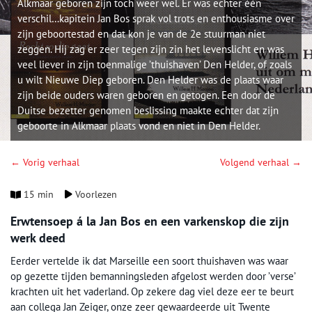
Alkmaar geboren zijn toch weer wel. Er was echter één
verschil…kapitein Jan Bos sprak vol trots en enthousiasme over
zijn geboortestad en dat kon je van de 2e stuurman niet
zeggen. Hij zag er zeer tegen zijn zin het levenslicht en was
veel liever in zijn toenmalige ’thuishaven’ Den Helder, of zoals
u wilt Nieuwe Diep geboren. Den Helder was de plaats waar
zijn beide ouders waren geboren en getogen. Een door de
Duitse bezetter genomen beslissing maakte echter dat zijn
geboorte in Alkmaar plaats vond en niet in Den Helder.
← Vorig verhaal
Volgend verhaal →
15 min
Voorlezen
Erwtensoep á la Jan Bos en een varkenskop die zijn
werk deed
Eerder vertelde ik dat Marseille een soort thuishaven was waar
op gezette tijden bemanningsleden afgelost werden door ’verse’
krachten uit het vaderland. Op zekere dag viel deze eer te beurt
aan collega Jan Zeiger, onze zeer gewaardeerde uit Twente