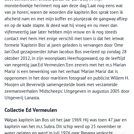
monsterboekje herinnert nog aan deze dag.’Laat nog eens wat
van je horen’, waren de woorden die kapitein Bos sprak toen ik
afscheid nam en met mijn koffer en plunjezak de gangway afliep
en op de kade stapte. Ik deed wat hij vroeg en nu meer dan
vijfenveertig jaar later hebben mijn vrouw en ik nog steeds
contact met hem. Het enige verschil met toen is dat het ietwat
formele ’Kapitein Bos’ al jaren geleden is vervangen door ’Ome
Jan’.Oud gezagvoerder Johan Jacobus Bos overleed op zondag 28
oktober 2012, in zijn woonplaats Heerhugowaard, op de leeftijd
van negentig jaar.Ed Vermeulen.’Een zeereis met het m.s Marian
Maria’ is een bewerking van het verhaal ’Marian Maria’ dat is
opgenomen in het door maritiem fotograaf en publicist Willem H.
Moojen uit Beverwijk samengestelde boek met verzamelde
zeemansverhalen ’Midscheeps’. Uitgegeven in augustus 2005 door
Uitgeverij Lanasta.
Collectie Ed Vermeulen
Walpas kapitein Jan Bos uit het jaar 1969. Hij was toen 47 jaar en
kapitein van het m.s Subra. Dit schip werd op 25 november te
water gelaten en werd in juli 1976 naar Panama verkocht.