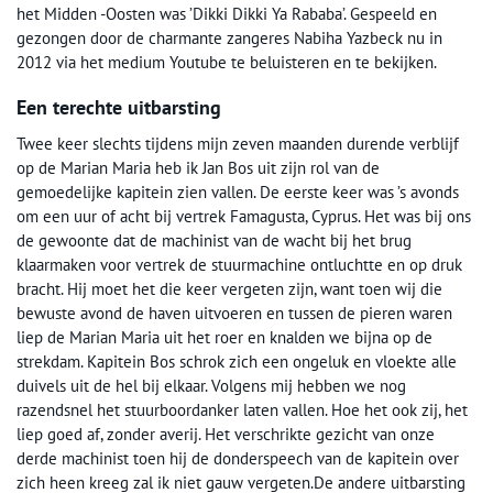
het Midden -Oosten was ’Dikki Dikki Ya Rababa’. Gespeeld en
gezongen door de charmante zangeres Nabiha Yazbeck nu in
2012 via het medium Youtube te beluisteren en te bekijken.
Een terechte uitbarsting
Twee keer slechts tijdens mijn zeven maanden durende verblijf
op de Marian Maria heb ik Jan Bos uit zijn rol van de
gemoedelijke kapitein zien vallen. De eerste keer was ’s avonds
om een uur of acht bij vertrek Famagusta, Cyprus. Het was bij ons
de gewoonte dat de machinist van de wacht bij het brug
klaarmaken voor vertrek de stuurmachine ontluchtte en op druk
bracht. Hij moet het die keer vergeten zijn, want toen wij die
bewuste avond de haven uitvoeren en tussen de pieren waren
liep de Marian Maria uit het roer en knalden we bijna op de
strekdam. Kapitein Bos schrok zich een ongeluk en vloekte alle
duivels uit de hel bij elkaar. Volgens mij hebben we nog
razendsnel het stuurboordanker laten vallen. Hoe het ook zij, het
liep goed af, zonder averij. Het verschrikte gezicht van onze
derde machinist toen hij de donderspeech van de kapitein over
zich heen kreeg zal ik niet gauw vergeten.De andere uitbarsting