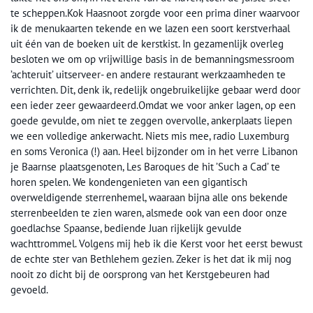
te scheppen.Kok Haasnoot zorgde voor een prima diner waarvoor
ik de menukaarten tekende en we lazen een soort kerstverhaal
uit één van de boeken uit de kerstkist. In gezamenlijk overleg
besloten we om op vrijwillige basis in de bemanningsmessroom
’achteruit’ uitserveer- en andere restaurant werkzaamheden te
verrichten. Dit, denk ik, redelijk ongebruikelijke gebaar werd door
een ieder zeer gewaardeerd.Omdat we voor anker lagen, op een
goede gevulde, om niet te zeggen overvolle, ankerplaats liepen
we een volledige ankerwacht. Niets mis mee, radio Luxemburg
en soms Veronica (!) aan. Heel bijzonder om in het verre Libanon
je Baarnse plaatsgenoten, Les Baroques de hit ’Such a Cad’ te
horen spelen. We kondengenieten van een gigantisch
overweldigende sterrenhemel, waaraan bijna alle ons bekende
sterrenbeelden te zien waren, alsmede ook van een door onze
goedlachse Spaanse, bediende Juan rijkelijk gevulde
wachttrommel. Volgens mij heb ik die Kerst voor het eerst bewust
de echte ster van Bethlehem gezien. Zeker is het dat ik mij nog
nooit zo dicht bij de oorsprong van het Kerstgebeuren had
gevoeld.