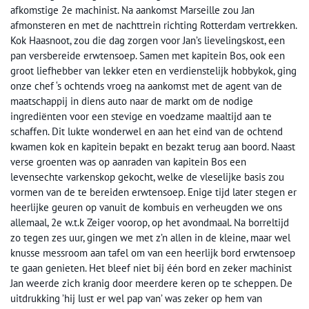
afkomstige 2e machinist. Na aankomst Marseille zou Jan
afmonsteren en met de nachttrein richting Rotterdam vertrekken.
Kok Haasnoot, zou die dag zorgen voor Jan’s lievelingskost, een
pan versbereide erwtensoep. Samen met kapitein Bos, ook een
groot liefhebber van lekker eten en verdienstelijk hobbykok, ging
onze chef ‘s ochtends vroeg na aankomst met de agent van de
maatschappij in diens auto naar de markt om de nodige
ingrediënten voor een stevige en voedzame maaltijd aan te
schaffen. Dit lukte wonderwel en aan het eind van de ochtend
kwamen kok en kapitein bepakt en bezakt terug aan boord. Naast
verse groenten was op aanraden van kapitein Bos een
levensechte varkenskop gekocht, welke de vleselijke basis zou
vormen van de te bereiden erwtensoep. Enige tijd later stegen er
heerlijke geuren op vanuit de kombuis en verheugden we ons
allemaal, 2e w.t.k Zeiger voorop, op het avondmaal. Na borreltijd
zo tegen zes uur, gingen we met z’n allen in de kleine, maar wel
knusse messroom aan tafel om van een heerlijk bord erwtensoep
te gaan genieten. Het bleef niet bij één bord en zeker machinist
Jan weerde zich kranig door meerdere keren op te scheppen. De
uitdrukking ’hij lust er wel pap van’ was zeker op hem van