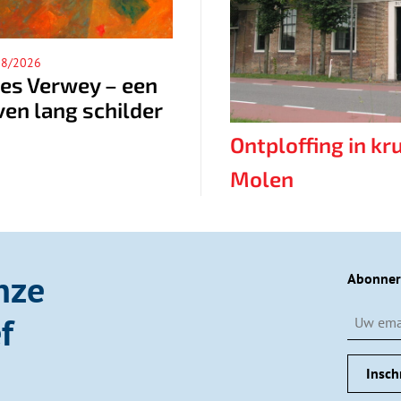
5/08/2026
04/08/2026
e Wateratlas van
Sfeervolle muziek
oord-Holland
op een historische
eeft inzicht in onze
plek
Ontploffing in kr
elatie met water
Molen
nze
Abonner
f