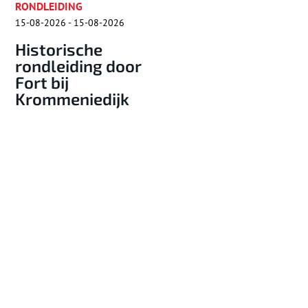
04-07-2026 - 16-08-2026
RONDLEIDING
16-08-2026 - 16-08-202
Zomervakantie
Muiderslot: Een
Rondleiding F
kasteel vol avontuur
K’IJK én Fiets
Oer-IJ gebied