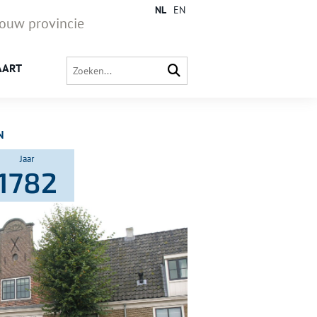
NL
EN
jouw provincie
AART
N
Jaar
1782