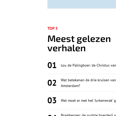
TOP 5
Meest gelezen
verhalen
01
Lou de Palingboer: de Christus va
02
Wat betekenen de drie kruisen van
Amsterdam?
03
Wat moet er met het ‘Jurkenwrak’ 
Brambergen: de oudste boerderij va