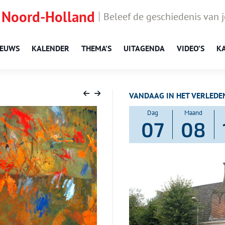
 Noord-Holland
Beleef de geschiedenis van 
IEUWS
KALENDER
THEMA’S
UITAGENDA
VIDEO’S
K
VANDAAG IN HET VERLEDE
Dag
Maand
07
08