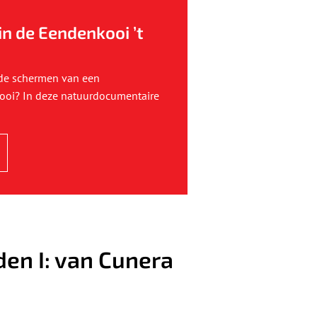
in de Eendenkooi ’t
 de schermen van een
oi? In deze natuurdocumentaire
den I: van Cunera