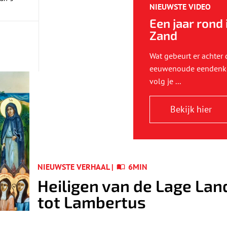
NIEUWSTE VIDEO
Een jaar rond 
Zand
Wat gebeurt er achter
eeuwenoude eendenko
volg je ...
Bekijk hier
NIEUWSTE VERHAAL |
6MIN
Heiligen van de Lage Lan
tot Lambertus