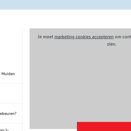
Je moet
marketing cookies accepteren
om cont
zien.
n Muiden
gebeuren?
n ’s-