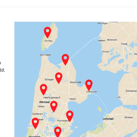
n
ld.
e