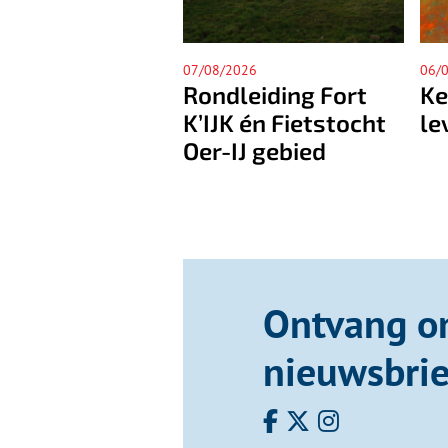
/2026
06/08/2026
0
dleiding Fort
Kees Verwey – een
D
JK én Fietstocht
leven lang schilder
N
-IJ gebied
g
r
Ontvang o
nieuwsbrie