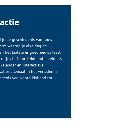
actie
 je de geschiedenis van jouw
tform waarop je elke dag de
n het laatste erfgoednieuws leest.
e uitjes in Noord-Holland en video’s
 kalender en interactieve
at er allemaal in het verleden is
edenis van Noord-Holland tot