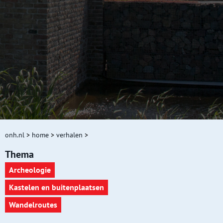
onh.nl
>
home
>
verhalen
>
Thema
Archeologie
Kastelen en buitenplaatsen
Wandelroutes