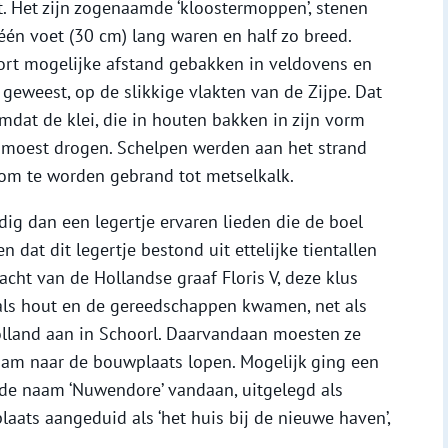
. Het zijn zogenaamde ‘kloostermoppen’, stenen
 één voet (30 cm) lang waren en half zo breed.
rt mogelijke afstand gebakken in veldovens en
jn geweest, op de slikkige vlakten van de Zijpe. Dat
mdat de klei, die in houten bakken in zijn vorm
d moest drogen. Schelpen werden aan het strand
 om te worden gebrand tot metselkalk.
dig dan een legertje ervaren lieden die de boel
 dat dit legertje bestond uit ettelijke tientallen
cht van de Hollandse graaf Floris V, deze klus
als hout en de gereedschappen kwamen, net als
lland aan in Schoorl. Daarvandaan moesten ze
am naar de bouwplaats lopen. Mogelijk ging een
 de naam ‘Nuwendore’ vandaan, uitgelegd als
aats aangeduid als ‘het huis bij de nieuwe haven’,