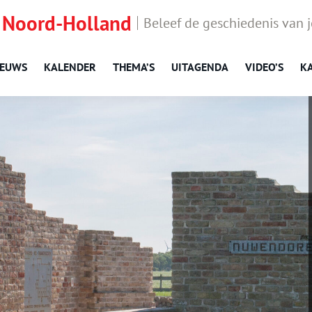
 Noord-Holland
Beleef de geschiedenis van 
IEUWS
KALENDER
THEMA’S
UITAGENDA
VIDEO’S
K