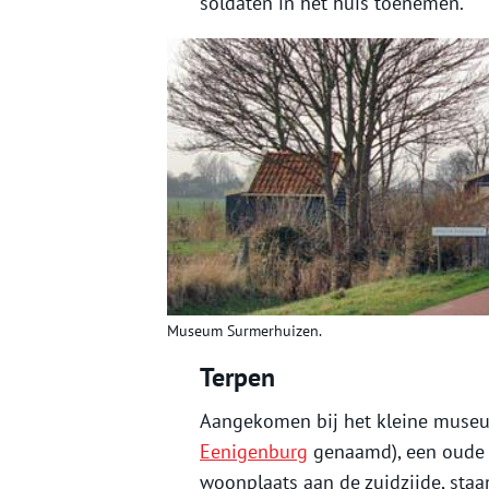
soldaten in het huis toenemen.
Museum Surmerhuizen.
Terpen
Aangekomen bij het kleine muse
Eenigenburg
genaamd), een oude n
woonplaats aan de zuidzijde, staa