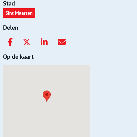
Stad
Sint Maarten
Delen
Op de kaart