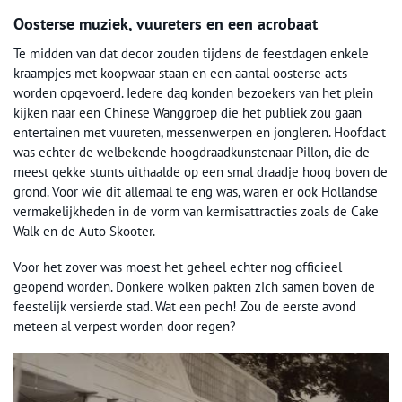
Oosterse muziek, vuureters en een acrobaat
Te midden van dat decor zouden tijdens de feestdagen enkele
kraampjes met koopwaar staan en een aantal oosterse acts
worden opgevoerd. Iedere dag konden bezoekers van het plein
kijken naar een Chinese Wanggroep die het publiek zou gaan
entertainen met vuureten, messenwerpen en jongleren. Hoofdact
was echter de welbekende hoogdraadkunstenaar Pillon, die de
meest gekke stunts uithaalde op een smal draadje hoog boven de
grond. Voor wie dit allemaal te eng was, waren er ook Hollandse
vermakelijkheden in de vorm van kermisattracties zoals de Cake
Walk en de Auto Skooter.
Voor het zover was moest het geheel echter nog officieel
geopend worden. Donkere wolken pakten zich samen boven de
feestelijk versierde stad. Wat een pech! Zou de eerste avond
meteen al verpest worden door regen?