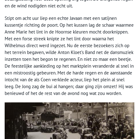
en de wind nodigden niet echt uit.
Stipt om acht uur liep een echte Javaan met een satijnen
kussentje richting de poort. Op het kussen lag de schaar waarmee
Anne Marie het lint in de Hoornse kleuren mocht doorknippen.
Met een forse streek knipte ze het lint door waarna het
Wilhelmus direct werd ingezet. Nu de eerste bezoekers zich op
het terrein begaven, wilde Anton Kloet’s Band net de dansmuziek
inzetten toen het begon te regenen. En niet zo maar een beetje.
De feestelijke aankleding op het marktplein veranderde al snel in
een mistroostig gebeuren. Met de harde regen en de aanstaande
intocht van de als Coen verklede acteur, liep het plein al snel
leeg. De Jong zag de bui al hangen; daar ging zijn omzet! Hij was
benieuwd of het de rest van de avond nog wat zou worden.