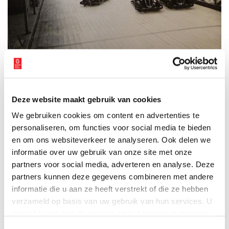
Vermaak in de Auto Skooter als kermisattractie op het Indische Marktplein. Bron:
Westfries Archief, collectie Ridderikhoff.
Deze website maakt gebruik van cookies
Een geslaagd feest
We gebruiken cookies om content en advertenties te
“Overal stonden plassen water, maar daarin weerspiegelden de
personaliseren, om functies voor social media te bieden
honderden lampjes feestelijk. Van alle kanten blonk prettige
en om ons websiteverkeer te analyseren. Ook delen we
muziek en de Indische bedienden in ’t restaurant bedienden hun
eerste klanten reeds. Op het marktplein werd Coen ook met groot
informatie over uw gebruik van onze site met onze
gejuich begroet.”
Werd een dag later in een krant vermeld.
partners voor social media, adverteren en analyse. Deze
partners kunnen deze gegevens combineren met andere
Na een toespraak en een rondwandeling op het plein verliet
informatie die u aan ze heeft verstrekt of die ze hebben
‘Coen’ de Indische markt. Hij liet echter heel wat meegekomen
verzameld op basis van uw gebruik van hun services. U
publiek achter dat tot twee uur ’s nachts werd vermaakt in
gaat akkoord met de cookies en het
privacystatement
oosterse sferen. Restauranthouder De Jong had de volgende
als u onze website blijft gebruiken.
dagen niets meer te klagen. Met zijn Indische bedienden trok hij