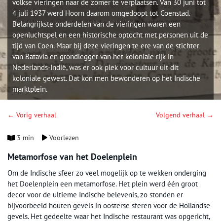
volkse vieringen naar de zomer te verplaatsen. Van 30 juni tot
4 juli 1937 werd Hoorn daarom omgedoopt tot Coenstad.
Belangrijkste onderdelen van de vieringen waren een
openluchtspel en een historische optocht met personen uit de
tijd van Coen. Maar bij deze vieringen te ere van de stichter
van Batavia en grondlegger van het koloniale rijk in
Nederlands-Indië, was er ook plek voor cultuur uit dit
koloniale gewest. Dat kon men bewonderen op het Indische
marktplein.
← Vorig verhaal
Volgend verhaal →
3 min
Voorlezen
Metamorfose van het Doelenplein
Om de Indische sfeer zo veel mogelijk op te wekken onderging
het Doelenplein een metamorfose. Het plein werd één groot
decor voor de ultieme Indische belevenis, zo stonden er
bijvoorbeeld houten gevels in oosterse sferen voor de Hollandse
gevels. Het gedeelte waar het Indische restaurant was opgericht,