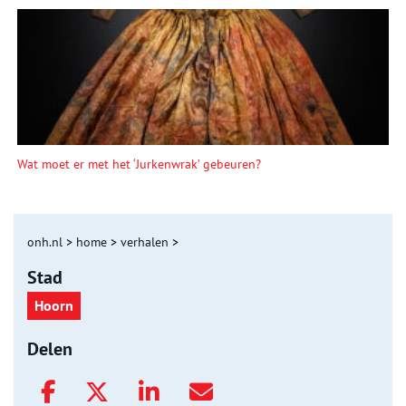
Wat moet er met het ‘Jurkenwrak’ gebeuren?
onh.nl
>
home
>
verhalen
>
Stad
Hoorn
Delen