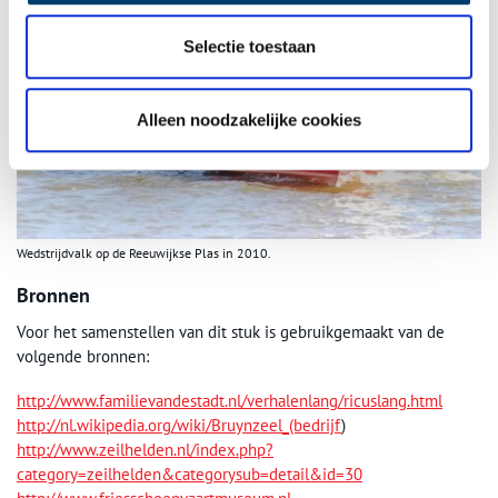
Selectie toestaan
Alleen noodzakelijke cookies
Wedstrijdvalk op de Reeuwijkse Plas in 2010.
Bronnen
Voor het samenstellen van dit stuk is gebruikgemaakt van de
volgende bronnen:
http://www.familievandestadt.nl/verhalenlang/ricuslang.html
http://nl.wikipedia.org/wiki/Bruynzeel_(bedrijf
)
http://www.zeilhelden.nl/index.php?
category=zeilhelden&categorysub=detail&id=30