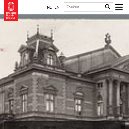
NL
EN