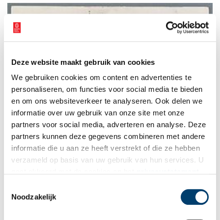
Deze website maakt gebruik van cookies
We gebruiken cookies om content en advertenties te
personaliseren, om functies voor social media te bieden
en om ons websiteverkeer te analyseren. Ook delen we
informatie over uw gebruik van onze site met onze
partners voor social media, adverteren en analyse. Deze
partners kunnen deze gegevens combineren met andere
informatie die u aan ze heeft verstrekt of die ze hebben
Auteur:
Fransje Kuyvenhoven
Ga terug naar de overzichtspagina
verzameld op basis van uw gebruik van hun services. U
van de derde Dag van de Amsterdamse Geschiedenis.
gaat akkoord met de cookies en het
privacystatement
Publicatiedatum: 17/06/2011
als u onze website blijft gebruiken.
Toestemmingsselectie
Noodzakelijk