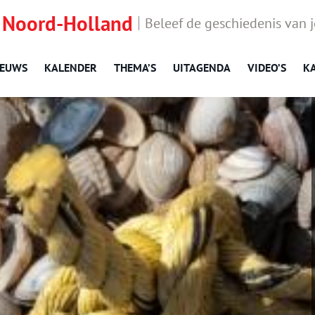
 Noord-Holland
Beleef de geschiedenis van 
IEUWS
KALENDER
THEMA’S
UITAGENDA
VIDEO’S
K