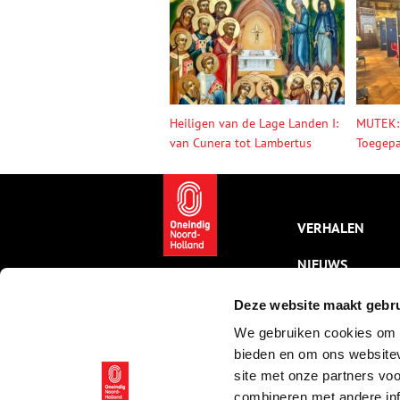
Heiligen van de Lage Landen I:
MUTEK:
van Cunera tot Lambertus
Toegepa
VERHALEN
NIEUWS
KALENDER
Deze website maakt gebru
We gebruiken cookies om c
THEMA’S
bieden en om ons websitev
ACTIVITEITEN
site met onze partners vo
combineren met andere inf