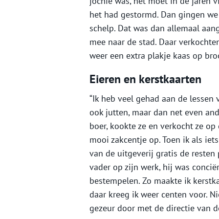
jochie was, het moet in de jaren 
het had gestormd. Dan gingen we 
schelp. Dat was dan allemaal aa
mee naar de stad. Daar verkochte
weer een extra plakje kaas op brood
Eieren en kerstkaarten
“Ik heb veel gehad aan de lessen v
ook jutten, maar dan net even and
boer, kookte ze en verkocht ze o
mooi zakcentje op. Toen ik als iet
van de uitgeverij gratis de resten 
vader op zijn werk, hij was concië
bestempelen. Zo maakte ik kerstka
daar kreeg ik weer centen voor. Ni
gezeur door met de directie van d