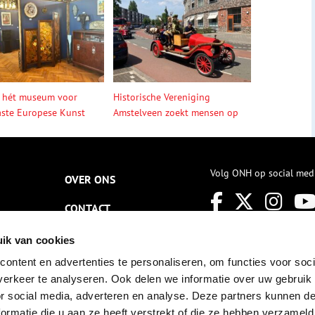
 hét museum voor
Historische Vereniging
ste Europese Kunst
Amstelveen zoekt mensen op
Volg ONH op social med
OVER ONS
CONTACT
NIEUWSBRIEF
ik van cookies
ontent en advertenties te personaliseren, om functies voor soci
DISCLAIMER
erkeer te analyseren. Ook delen we informatie over uw gebruik
PRIVACY
or social media, adverteren en analyse. Deze partners kunnen 
ormatie die u aan ze heeft verstrekt of die ze hebben verzameld