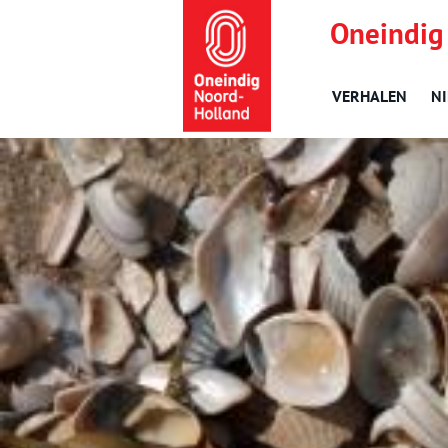
Oneindig
VERHALEN
N