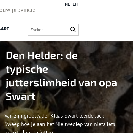
NL
EN
jouw provincie
AART
Den Helder: de
typische
jutterslimheid van opa
Swart
Van zijn grootvader Klaas Swart leerde Jack
Sweep hoe je aan het Nieuwediep van niets iets
maakt: door te jutten.