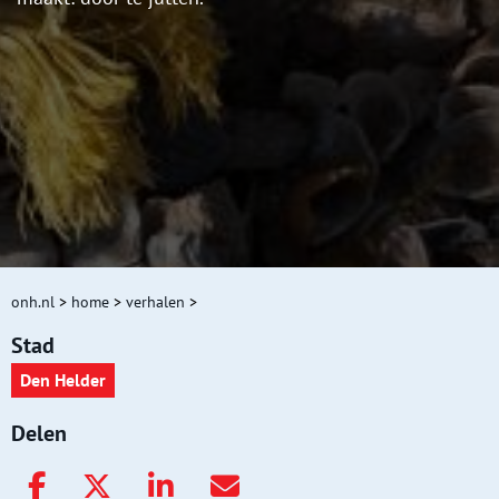
onh.nl
>
home
>
verhalen
>
Stad
Den Helder
Delen