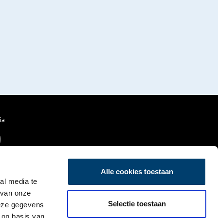
ia
Alle cookies toestaan
al media te
 van onze
Selectie toestaan
deze gegevens
 op basis van