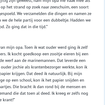
vijftig zijn geweest, nam mijn opa me vaak mee als
op het strand op zoek naar zeeschuim, een soort
ngespoeld. We verzamelden die dingen en namen ze
n we de hele partij voor een dubbeltje. Hadden we
. Zo ging dat in die tijd.”
an mijn opa. Toen ik wat ouder werd ging ik zelf
ers. Ik kocht goedkoop een zooitje eieren bij een
p de werf aan de marinemannen. Dat leverde een
s ouder jochie als krantenbezorger werkte, kon ik
papier krijgen. Dat deed ik natuurlijk. Bij mijn
rge op een school, kon ik het papier snijden en
artjes. Die bracht ik dan rond bij de mensen en
emand die dat toen al deed. Ik kreeg er zelfs nog
e krant!”