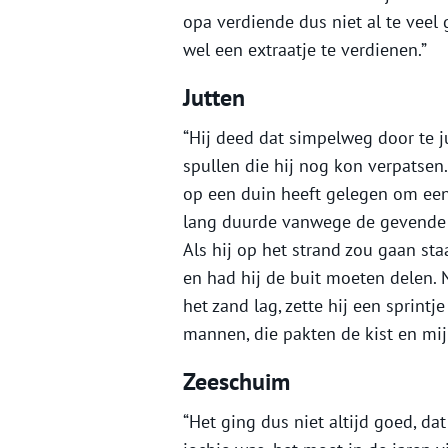
opa verdiende dus niet al te veel
wel een extraatje te verdienen.”
Jutten
“Hij deed dat simpelweg door te j
spullen die hij nog kon verpatsen
op een duin heeft gelegen om een 
lang duurde vanwege de gevende e
Als hij op het strand zou gaan st
en had hij de buit moeten delen. N
het zand lag, zette hij een sprint
mannen, die pakten de kist en mij
Zeeschuim
“Het ging dus niet altijd goed, da