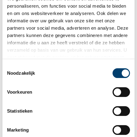
Auteur
: David Barnouw (NIOD).
personaliseren, om functies voor social media te bieden
en om ons websiteverkeer te analyseren. Ook delen we
Publicatiedatum: 23/06/2011
informatie over uw gebruik van onze site met onze
partners voor social media, adverteren en analyse. Deze
partners kunnen deze gegevens combineren met andere
informatie die u aan ze heeft verstrekt of die ze hebben
Ontvang de nieuwsbrief
verzameld op basis van uw gebruik van hun services. U
gaat akkoord met de cookies en het
privacystatement
Wilt u op de hoogte blijven van de mooiste verhalen en het
als u onze website blijft gebruiken.
Toestemmingsselectie
laatste erfgoednieuws? Schrijf u dan nu in voor onze
Noodzakelijk
wekelijkse nieuwsbrief!
Voorkeuren
Bij inschrijving gaat u akkoord met ons
privacybeleid
.
Statistieken
Aanvullingen
Marketing