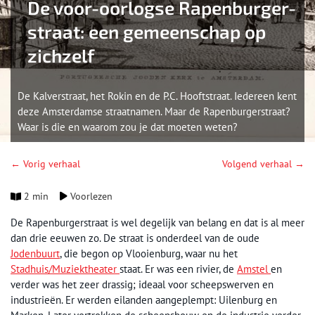
De voor-oorlogse Rapenburger-
straat: een gemeenschap op
zichzelf
De Kalverstraat, het Rokin en de P.C. Hooftstraat. Iedereen kent
deze Amsterdamse straatnamen. Maar de Rapenburgerstraat?
Waar is die en waarom zou je dat moeten weten?
← Vorig verhaal
Volgend verhaal →
2 min
Voorlezen
De Rapenburgerstraat is wel degelijk van belang en dat is al meer
dan drie eeuwen zo. De straat is onderdeel van de oude
Jodenbuurt
, die begon op Vlooienburg, waar nu het
Stadhuis/Muziektheater
staat. Er was een rivier, de
Amstel
en
verder was het zeer drassig; ideaal voor scheepswerven en
industrieën. Er werden eilanden aangeplempt: Uilenburg en