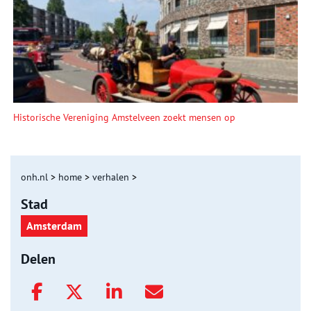
Historische Vereniging Amstelveen zoekt mensen op
onh.nl
>
home
>
verhalen
>
Stad
Amsterdam
Delen