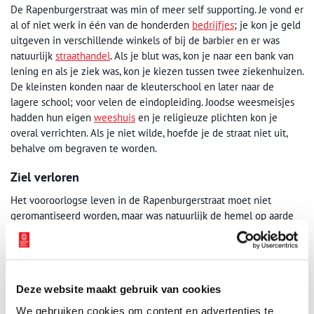
De Rapenburgerstraat was min of meer self supporting. Je vond er
al of niet werk in één van de honderden
bedrijfjes
; je kon je geld
uitgeven in verschillende winkels of bij de barbier en er was
natuurlijk
straathandel
. Als je blut was, kon je naar een bank van
lening en als je ziek was, kon je kiezen tussen twee ziekenhuizen.
De kleinsten konden naar de kleuterschool en later naar de
lagere school; voor velen de eindopleiding. Joodse weesmeisjes
hadden hun eigen
weeshuis
en je religieuze plichten kon je
overal verrichten. Als je niet wilde, hoefde je de straat niet uit,
behalve om begraven te worden.
Ziel verloren
Het vooroorlogse leven in de Rapenburgerstraat moet niet
geromantiseerd worden, maar was natuurlijk de hemel op aarde
vergeleken met de
verschrikkingen
die de Duitsers brachten.
Bijna duizend joden uit deze straat werden vermoord en de straat
en de hele joodse buurt was zijn ziel verloren. Nu, een
pensioenleeftijd later, is het een straat die er zijn mag, maar de
Deze website maakt gebruik van cookies
geschiedenis laat zich niet gemakkelijk wegpoetsen.
We gebruiken cookies om content en advertenties te