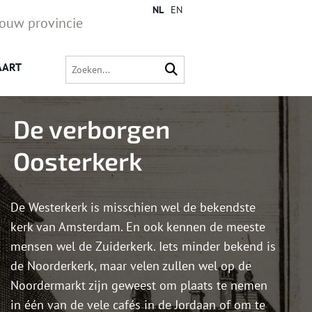
NL
EN
jouw provincie
AART
De verborgen
Oosterkerk
De Westerkerk is misschien wel de bekendste
kerk van Amsterdam. En ook kennen de meeste
mensen wel de Zuiderkerk. Iets minder bekend is
de Noorderkerk, maar velen zullen wel op de
Noordermarkt zijn geweest om plaats te nemen
in één van de vele cafés in de Jordaan of om te