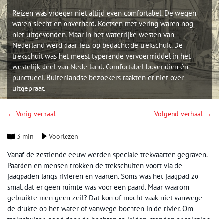
Reizen was vroeger niet altijd even comfortabel. De wegen
waren slecht en onverhard. Koetsen met vering waren nog
niet uitgevonden. Maar in het waterrijke westen van
Nederland werd daar iets op bedacht: de trekschuit. De
trekschuit was het meest typerende vervoermiddel in het
westelijk deel van Nederland. Comfortabel bovendien én
punctueel. Buitenlandse bezoekers raakten er niet over
uitgepraat.
← Vorig verhaal
Volgend verhaal →
3 min
Voorlezen
Vanaf de zestiende eeuw werden speciale trekvaarten gegraven.
Paarden en mensen trokken de trekschuiten voort via de
jaagpaden langs rivieren en vaarten. Soms was het jaagpad zo
smal, dat er geen ruimte was voor een paard. Maar waarom
gebruikte men geen zeil? Dat kon of mocht vaak niet vanwege
de drukte op het water of vanwege bochten in de rivier. Om