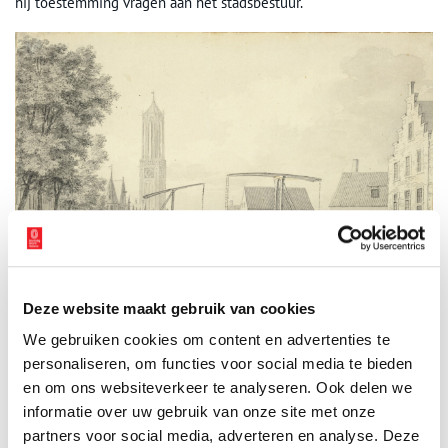
hij toestemming vragen aan het stadsbestuur.
Deze website maakt gebruik van cookies
De opstapplaats van de trekschuit naar Amsterdam bij de Weerdsluis te Utrecht.
We gebruiken cookies om content en advertenties te
Toegeschreven aan Gerard van Rossum, ca. 1761. Collectie Het Utrechts Archief.
personaliseren, om functies voor social media te bieden
Het einde van de trekschuit
en om ons websiteverkeer te analyseren. Ook delen we
informatie over uw gebruik van onze site met onze
In de Utrechtse Almanak van 1817 is te lezen dat er drie
partners voor social media, adverteren en analyse. Deze
trekschuiten per dag naar Amsterdam varen. ’s Morgens ten zeven