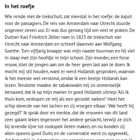
In het roefje
Wie reisde met de trekschuit, zat meestal in het roefje: de kajuit
voor de passagiers. De reis van Amsterdam naar Utrecht duurde
ongeveer zeven uur. Er was dus genoeg tijd om veel te praten. De
Duitser Karl Friedrich Zelter nam in 1823 de trekschuit van
Utrecht naar Amsterdam en schreef daarover aan Wolfgang
Goethe: ‘Een vijfjarig knaapje was mijn naaste buurman en hij viel
in slaap met zijn hoofdje in mijn schoot. Zijn moeder, een forse
vrouw, stiet de jongen aan om de heer geen last aan te doen. Ik
mocht mij stil houden, want er werd Hollands gesproken, waarvan
ik het meeste wel verstond, omdat ik een beetje Hollands kan
lezen. Tenslotte maakte de tabakswalm mij zo onmenselijk
benauwd, dat ik op mijn manier in goed Hollands uitriep: ‘Als ik
thuis kom, verkopen ze mij als een gerookt varken!’ Heel het
schip daverde van het lachen en zij vroegen elkaar: ‘Wat heeft hij
gezegd?’ Ik sprak door en merkte, dat de vrouwen van dit land
zeer galant leken tegenover het andere geslacht, terwijl ze zich
bij levende lijve tot rookspek lieten maken, en nu konden zij
allen opeens goed Duits en de conversatie werd zo opgewekt,