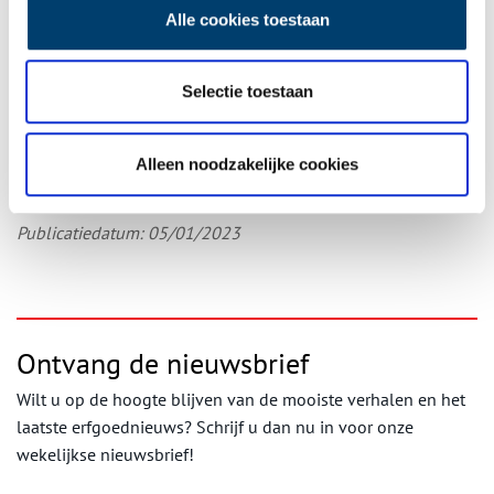
Alle cookies toestaan
M. Kennis,
Per trekschuit door de Vechtstreek
, Bij gelegenheid
van het herplaatsen van een rolpaal langs de Vecht, in: Tijdschri
ft Historische Kring Maarssen, 2004.
Selectie toestaan
Jan de Vries,
Barges and capitalism
. Wageningen, 1978
Dit verhaal is eerder verschenen op historisch platform
Alleen noodzakelijke cookies
UtrechtAltijd
.
Publicatiedatum: 05/01/2023
Ontvang de nieuwsbrief
Wilt u op de hoogte blijven van de mooiste verhalen en het
laatste erfgoednieuws? Schrijf u dan nu in voor onze
wekelijkse nieuwsbrief!