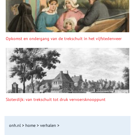
Opkomst en ondergang van de trekschuit in het vijfstedenveer
Sloterdijk: van trekschuit tot druk vervoersknooppunt
onh.nl
>
home
>
verhalen
>