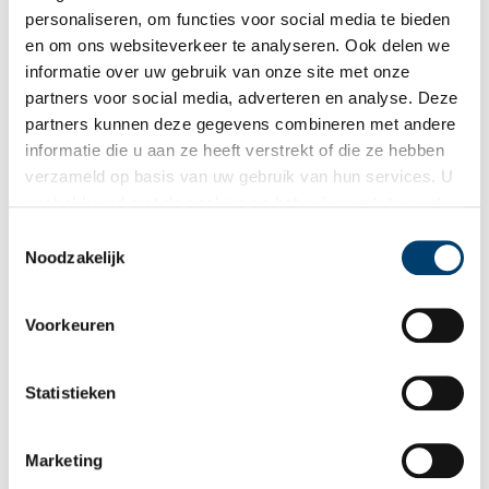
personaliseren, om functies voor social media te bieden
Ook het interieur van de zuidelijke woning is enigszins gewijzigd.
en om ons websiteverkeer te analyseren. Ook delen we
De toegang in de voorgevel kwam voorheen direct uit in één van
informatie over uw gebruik van onze site met onze
de twee kamers aan de voorkant van het huis. In 1953 werd
partners voor social media, adverteren en analyse. Deze
achter deze voordeur een gang gemaakt met achteraan een toilet
partners kunnen deze gegevens combineren met andere
en werd van de twee kamertjes één kamer gemaakt. Een
informatie die u aan ze heeft verstrekt of die ze hebben
dwarsgang achter de kamer kwam te vervallen, waardoor er in de
keuken ruimte kwam voor een inpandig portaaltje. Ook in deze
verzameld op basis van uw gebruik van hun services. U
woning werden op de zolderverdieping slaapkamers bijgemaakt.
gaat akkoord met de cookies en het
privacystatement
als u onze website blijft gebruiken.
Toestemmingsselectie
Noodzakelijk
Voorkeuren
Statistieken
Marketing