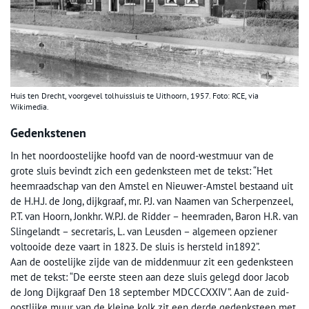
Huis ten Drecht, voorgevel tolhuissluis te Uithoorn, 1957. Foto: RCE, via
Wikimedia.
Gedenkstenen
In het noordoostelijke hoofd van de noord-westmuur van de
grote sluis bevindt zich een gedenksteen met de tekst: “Het
heemraadschap van den Amstel en Nieuwer-Amstel bestaand uit
de H.H.J. de Jong, dijkgraaf, mr. P.J. van Naamen van Scherpenzeel,
P.T. van Hoorn, Jonkhr. W.P.J. de Ridder – heemraden, Baron H.R. van
Slingelandt – secretaris, L. van Leusden – algemeen opziener
voltooide deze vaart in 1823. De sluis is hersteld in1892”.
Aan de oostelijke zijde van de middenmuur zit een gedenksteen
met de tekst: “De eerste steen aan deze sluis gelegd door Jacob
de Jong Dijkgraaf Den 18 september MDCCCXXIV”. Aan de zuid-
oostlijke muur van de kleine kolk zit een derde gedenksteen met