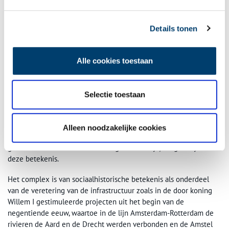
Details tonen
Tolhuissluis gezien vanuit het zuiden. Foto: MartinD (Martin van Dalen), via
Wikimedia.
Alle cookies toestaan
Waarde
Het complex van sluizen en sluiswachterswoningen is van
Selectie toestaan
architectuurhistorische betekenis als goed en vrijwel gaaf
voorbeeld van een dubbele sluis van het dubbelkerende type uit
1823 met bijbehorende sluiswachterswoningen (1825/1889). Ook
Alleen noodzakelijke cookies
de hoofdvorm, materiaalgebruik en de detaillering (zoals de
gedenkstenen die van herinneringswaarde zijn) dragen bij aan
deze betekenis.
Het complex is van sociaalhistorische betekenis als onderdeel
van de veretering van de infrastructuur zoals in de door koning
Willem I gestimuleerde projecten uit het begin van de
negentiende eeuw, waartoe in de lijn Amsterdam-Rotterdam de
rivieren de Aard en de Drecht werden verbonden en de Amstel