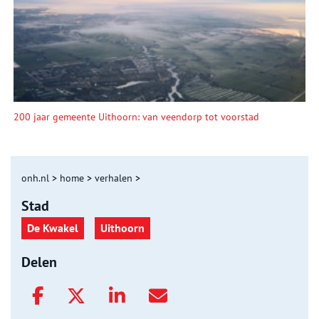
200 jaar gemeente Uithoorn: van veendorp tot voorstad
onh.nl
>
home
>
verhalen
>
Stad
De Kwakel
Uithoorn
Delen