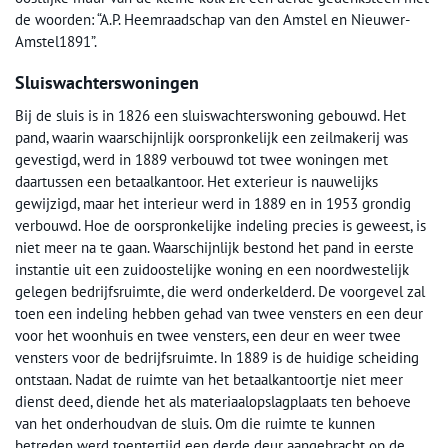
de woorden: “A.P. Heemraadschap van den Amstel en Nieuwer-
Amstel1891”.
Sluiswachterswoningen
Bij de sluis is in 1826 een sluiswachterswoning gebouwd. Het
pand, waarin waarschijnlijk oorspronkelijk een zeilmakerij was
gevestigd, werd in 1889 verbouwd tot twee woningen met
daartussen een betaalkantoor. Het exterieur is nauwelijks
gewijzigd, maar het interieur werd in 1889 en in 1953 grondig
verbouwd. Hoe de oorspronkelijke indeling precies is geweest, is
niet meer na te gaan. Waarschijnlijk bestond het pand in eerste
instantie uit een zuidoostelijke woning en een noordwestelijk
gelegen bedrijfsruimte, die werd onderkelderd. De voorgevel zal
toen een indeling hebben gehad van twee vensters en een deur
voor het woonhuis en twee vensters, een deur en weer twee
vensters voor de bedrijfsruimte. In 1889 is de huidige scheiding
ontstaan. Nadat de ruimte van het betaalkantoortje niet meer
dienst deed, diende het als materiaalopslagplaats ten behoeve
van het onderhoudvan de sluis. Om die ruimte te kunnen
betreden werd toentertijd een derde deur aangebracht op de