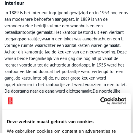
Interieur
In 1889 is het interieur ingrijpend gewijzigd en in 1953 nog eens
aan modernere behoeften aangepast. In 1889 is van de
veronderstelde bedrijfsruimte een woonhuis en een
betaalkantoortje gemaakt. Het kantoor bestond uit een vierkant
toegangsportaaltje, waarin een loket was aangebracht en een L-
vormige ruimte waarachter een aantal kasten waren gemaakt.
Achter dit kantoortje lag de keuken van de nieuwe woning. Deze
waren beide toegankelijk via een gag die nog altijd vanaf de
rechter voordeur tot de achterdeur doorloopt. In 1953 werd het
kantoor verkleind doordat het portaaltje werd verlengd tot een
gang, de kastruimte bij de, nu zeer grote keuken werd
opgetroken en in het kantoortje zelf werd voorzien in een toilet.
De doorgang naar de gang werd dichtgemaakt.De noordelijke
woning bestaat uit een woonkamer met treden naar een
voormalige opkamer, waaronder een gemetselde trap naar de
betegelde kelder leidt. Ook vanuit de gang geeft een in te
klappen trap toegang tot de kelder. De indeling van de
Deze website maakt gebruik van cookies
zolderverdieping met één slaapkamer is in 1953 uitgebreid tot
drie slaapkamers.
We gebruiken cookies om content en advertenties te