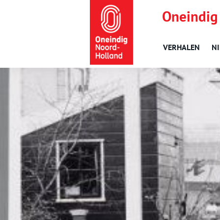
Oneindig
VERHALEN
N