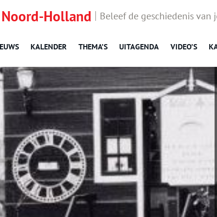
 Noord-Holland
Beleef de geschiedenis van 
IEUWS
KALENDER
THEMA’S
UITAGENDA
VIDEO’S
K